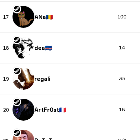
ANa
🇷🇴
100
17
dea
🇨🇻
14
18
regali
35
19
ArtFr0st
🇫🇷
18
20