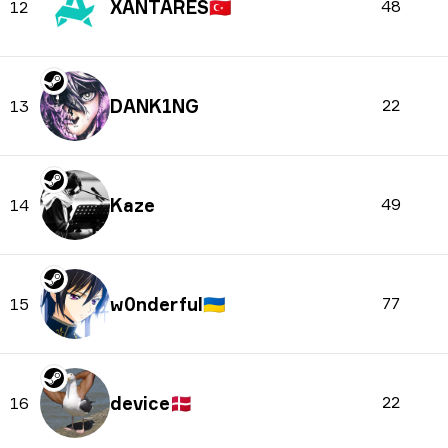
XANTARES
🇹🇷
48
12
DANK1NG
22
13
Kaze
49
14
w0nderful
🇺🇦
77
15
device
🇩🇰
22
16