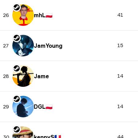
mhL
🇵🇱
41
26
JamYoung
15
27
Jame
14
28
DGL
🇵🇱
14
29
kennyS
🇫🇷
44
30