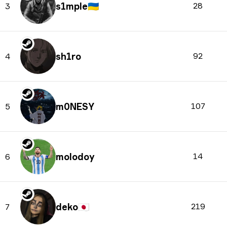
s1mple
🇺🇦
28
3
sh1ro
92
4
m0NESY
107
5
molodoy
14
6
deko
🇯🇵
219
7