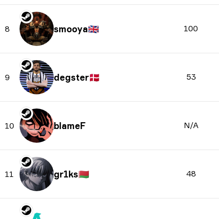
smooya
🇬🇧
100
8
degster
🇩🇰
53
9
blameF
N/A
10
gr1ks
🇧🇾
48
11