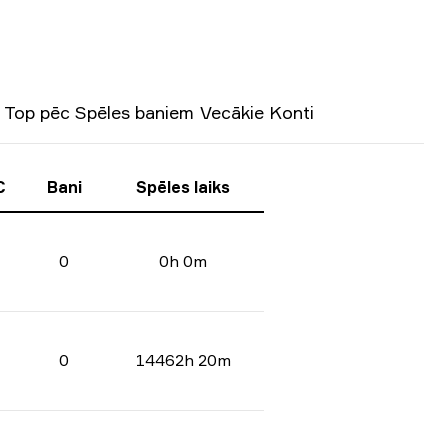
Top pēc Spēles baniem
Vecākie Konti
C
Bani
Spēles laiks
0
0h 0m
0
14462h 20m