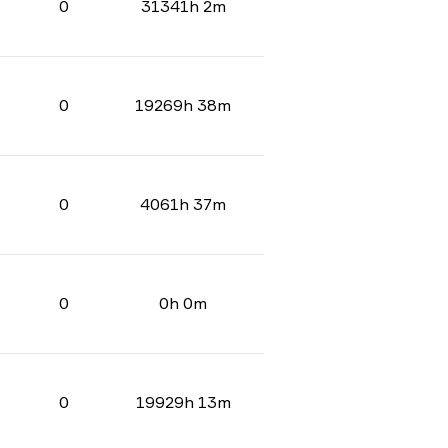
0
31341h 2m
0
19269h 38m
0
4061h 37m
0
0h 0m
0
19929h 13m