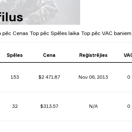
ilus
p pēc Cenas
Top pēc Spēles laika
Top pēc VAC baniem
Spēles
Cena
Reģistrējies
VA
153
$2 471.87
Nov 06, 2013
0
32
$313.57
N/A
0