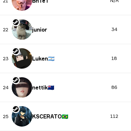
BnTeT
N/A
21
junior
34
22
Luken
🇦🇷
18
23
nettik
🇳🇿
86
24
KSCERATO
🇧🇷
112
25