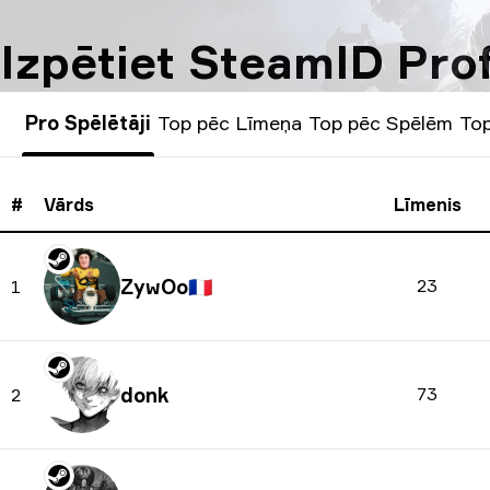
Izpētiet SteamID Prof
Pro Spēlētāji
Top pēc Līmeņa
Top pēc Spēlēm
To
#
Vārds
Līmenis
ZywOo
🇫🇷
23
1
donk
73
2