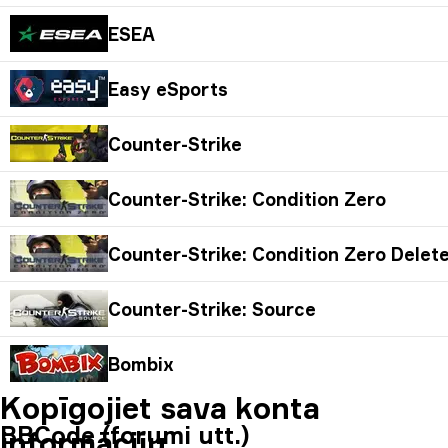
ESEA
Easy eSports
Counter-Strike
Counter-Strike: Condition Zero
Counter-Strike: Condition Zero Delet
Counter-Strike: Source
Bombix
Kopīgojiet sava konta
BBCode (forumi utt.)
informāciju