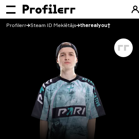
Profilerr
Steam ID Meklētājs
therealyou†