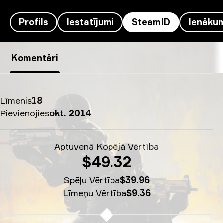
Profils
Iestatījumi
SteamID
Ienāku
ArtFr0st’s SteamID - therealyou†
Komentāri
Līmenis
18
Pievienojies
okt. 2014
Aptuvenā Kopējā Vērtība
$49.32
Spēļu Vērtība
$39.96
Līmeņu Vērtība
$9.36