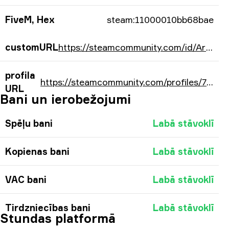
FiveM, Hex
steam:11000010bb68bae
customURL
https://steamcommunity.com/id/ArtFr0st21/
profila
https://steamcommunity.com/profiles/76561198156778414/
URL
Bani un ierobežojumi
Spēļu bani
Labā stāvoklī
Kopienas bani
Labā stāvoklī
VAC bani
Labā stāvoklī
Tirdzniecības bani
Labā stāvoklī
Stundas platformā