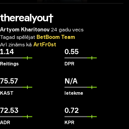
therealyou†
Artyom Kharitonov
24 gadu vecs
Tagad
spēlējat
BetBoom
Team
Arī
zināms
kā
ArtFr0st
1.14
0.55
Reitings
DPR
75.57
N/A
KAST
Ietekme
72.53
0.72
ADR
KPR