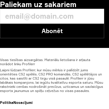
Paliekam uz sakariem
Abonēt
Visas
tiesības
aizsargātas.
Materiālu
lietošana
ir
atļauta
norādot
linku
Profilerr
Laipni lūdzam Profilerr, kur mūsu mērķis ir palīdzēt jums
orientēties CS2 spēlēs, CS2 PRO komandās, CS2 spēlētājos un
citos, kas saistīti ar CS2 tirgu visā pasaulē. Profilerr ir jūsu
labākais kompanjons, lai iegūtu kvalitatīvu esporta saturu. Mūsu
rakstnieki cenšas nodrošināt precīzus, uzticamus un savlaicīgus
esporta jaunumus un spēļu ceļvežus no visas pasaules.
Politika
Nosacījumi