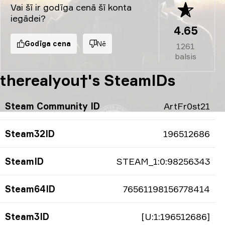
Vai šī ir godīga cenā šī konta
iegādei?
4.65
Godīga cena
Nē
1261
balsis
therealyou†'s SteamIDs
Steam Community ID
ArtFr0st21
Steam32ID
196512686
SteamID
STEAM_1:0:98256343
Steam64ID
76561198156778414
Steam3ID
[U:1:196512686]