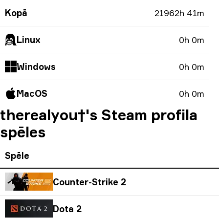
Kopā
21962h 41m
Linux
0h 0m
Windows
0h 0m
MacOS
0h 0m
therealyou†'s Steam profila
spēles
Spēle
Counter-Strike 2
Dota 2