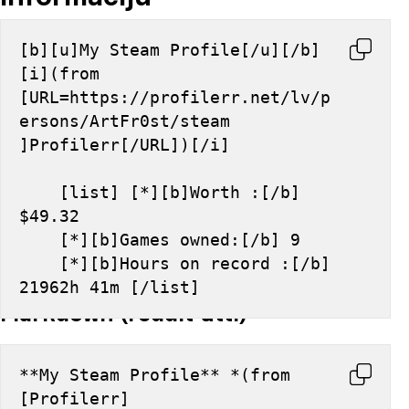
[b][u]My Steam Profile[/u][/b] 
[i](from 
[URL=https://profilerr.net/lv/p
ersons/ArtFr0st/steam 
]Profilerr[/URL])[/i]
    [list] [*][b]Worth :[/b] 
$49.32
    [*][b]Games owned:[/b] 9
    [*][b]Hours on record :[/b] 
21962h 41m [/list]
Markdown (reddit utt.)
**My Steam Profile** *(from 
[Profilerr]