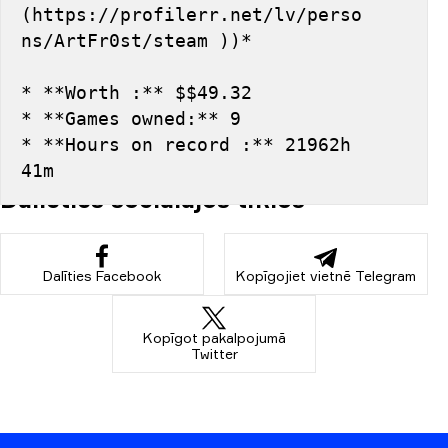
(https://profilerr.net/lv/perso
ns/ArtFr0st/steam ))*
* **Worth :** $$49.32
* **Games owned:** 9
* **Hours on record :** 21962h 
41m
Dalieties sociālajos tīklos
Dalīties Facebook
Kopīgojiet vietnē Telegram
Kopīgot pakalpojumā
Twitter