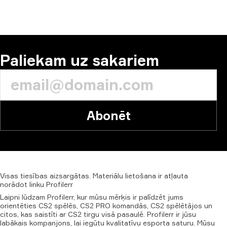
Paliekam uz sakariem
Abonēt
Visas
tiesības
aizsargātas.
Materiālu
lietošana
ir
atļauta
norādot
linku
Profilerr
Laipni lūdzam Profilerr, kur mūsu mērķis ir palīdzēt jums
orientēties CS2 spēlēs, CS2 PRO komandās, CS2 spēlētājos un
citos, kas saistīti ar CS2 tirgu visā pasaulē. Profilerr ir jūsu
labākais kompanjons, lai iegūtu kvalitatīvu esporta saturu. Mūsu