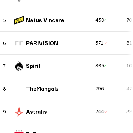
Natus Vincere
430
70
5
PARIVISION
371
31
6
Spirit
365
10
7
TheMongolz
296
47
8
Astralis
244
3
9