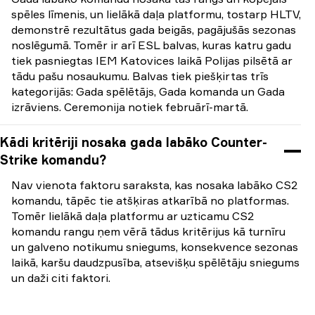
spēles līmenis, un lielākā daļa platformu, tostarp HLTV,
demonstrē rezultātus gada beigās, pagājušās sezonas
noslēgumā. Tomēr ir arī ESL balvas, kuras katru gadu
tiek pasniegtas IEM Katovices laikā Polijas pilsētā ar
tādu pašu nosaukumu. Balvas tiek piešķirtas trīs
kategorijās: Gada spēlētājs, Gada komanda un Gada
izrāviens. Ceremonija notiek februārī-martā.
Kādi kritēriji nosaka gada labāko Counter-
Strike komandu?
Nav vienota faktoru saraksta, kas nosaka labāko СS2
komandu, tāpēc tie atšķiras atkarībā no platformas.
Tomēr lielākā daļa platformu ar uzticamu СS2
komandu rangu ņem vērā tādus kritērijus kā turnīru
un galveno notikumu sniegums, konsekvence sezonas
laikā, karšu daudzpusība, atsevišķu spēlētāju sniegums
un daži citi faktori.