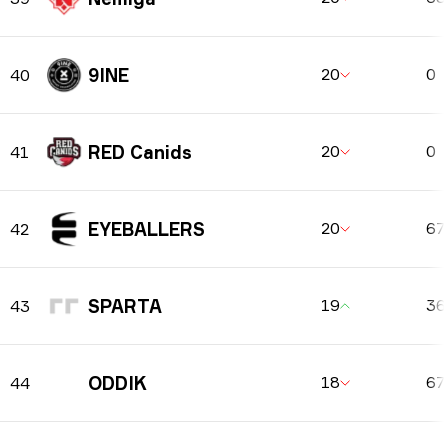
9INE
20
0
40
RED Canids
20
0
41
EYEBALLERS
20
67
42
SPARTA
19
3
43
ODDIK
18
67
44