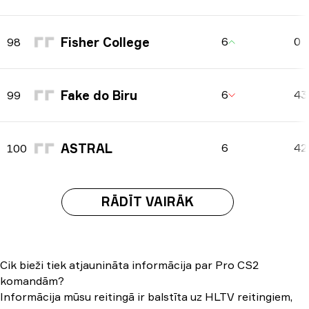
Fisher College
6
0
98
Fake do Biru
6
4
99
ASTRAL
6
42
100
RĀDĪT VAIRĀK
Cik bieži tiek atjaunināta informācija par Pro CS2
komandām?
Informācija mūsu reitingā ir balstīta uz HLTV reitingiem,