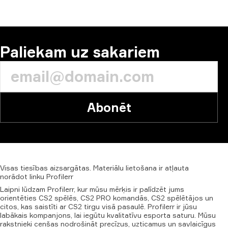
Paliekam uz sakariem
Abonēt
Visas
tiesības
aizsargātas.
Materiālu
lietošana
ir
atļauta
norādot
linku
Profilerr
Laipni lūdzam Profilerr, kur mūsu mērķis ir palīdzēt jums
orientēties CS2 spēlēs, CS2 PRO komandās, CS2 spēlētājos un
citos, kas saistīti ar CS2 tirgu visā pasaulē. Profilerr ir jūsu
labākais kompanjons, lai iegūtu kvalitatīvu esporta saturu. Mūsu
rakstnieki cenšas nodrošināt precīzus, uzticamus un savlaicīgus