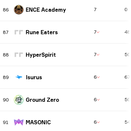
ENCE Academy
7
0
86
Rune Eaters
7
4
87
HyperSpirit
7
5
88
Isurus
6
67
89
Ground Zero
6
5
90
MASONIC
6
5
91