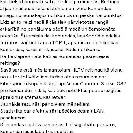
kas tiek atjaunināti katru nedēļu pirmdienās. Reitinga
atjaunināšanas laikā sistēma ņem vērā komandas
sniegumu jaunākajos notikumos un piešķir tai punktus.
Līdz ar to reizi nedēļā tās tiek pārvietotas rangā
atkarībā no panākuma pēdējā mačā un čempionāta
prestiža. Šī iemesla dēļ komandas, kas šobrīd piedalās
turnīros, var būt ranga TOP 1, apsteidzot spēcīgākās
komandas, kuras ir izlaidušas kādu notikumu.
Kā tiek aprēķināts katras komandas pašreizējais
reitings?
Savā sarakstā mēs izmantojam HLTV reitingu kā vienu
no autoritatīvākajiem tiešsaistes resursiem par
kibersportu kopumā un jo īpaši par Counter-Strike. СS2
pro komandu rindas, kas tiek noteiktas pēc sarežģītas
aprēķinu sistēmas, kas ietver:
Jaunākie rezultāti par diviem mēnešiem.
Statistika par efektivitāti pēdējos desmit LAN
pasākumos.
Komandas sastāva izmaiņas. Lai saglabātu punktus,
komandai jāsaglabā trīs spēlētāji.