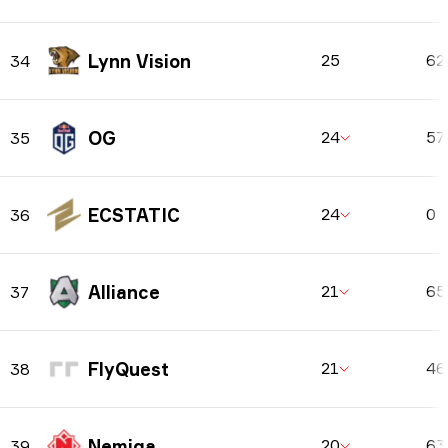
Lynn Vision
25
62
34
OG
24
57
35
ECSTATIC
24
0
36
Alliance
21
6
37
FlyQuest
21
4
38
Nemiga
20
6
39