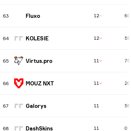
Fluxo
12
6
63
KOLESIE
12
5
64
Virtus.pro
11
75
65
MOUZ NXT
11
20
66
Galorys
11
5
67
DashSkins
11
0
68