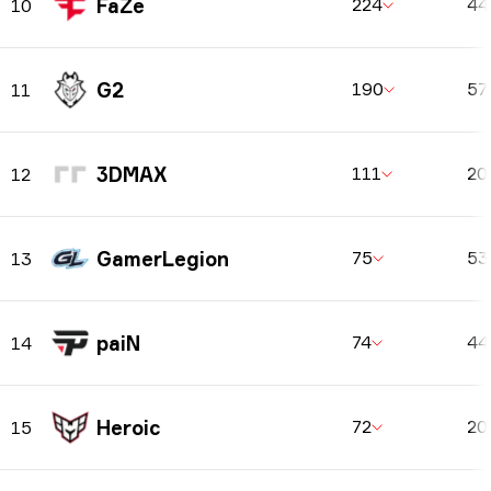
FaZe
224
4
10
G2
190
57
11
3DMAX
111
20
12
GamerLegion
75
5
13
paiN
74
4
14
Heroic
72
20
15