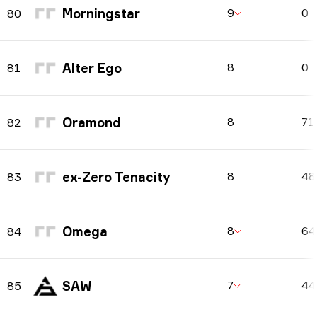
Morningstar
9
0
80
Alter Ego
8
0
81
Oramond
8
71
82
ex-Zero Tenacity
8
4
83
Omega
8
6
84
SAW
7
4
85