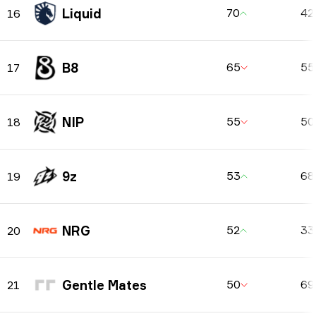
Liquid
70
42
16
B8
65
5
17
NIP
55
5
18
9z
53
6
19
NRG
52
3
20
Gentle Mates
50
6
21