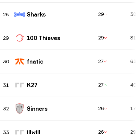
Sharks
29
3
28
100 Thieves
29
81
29
fnatic
27
6
30
K27
27
4
31
Sinners
26
17
32
illwill
26
29
33