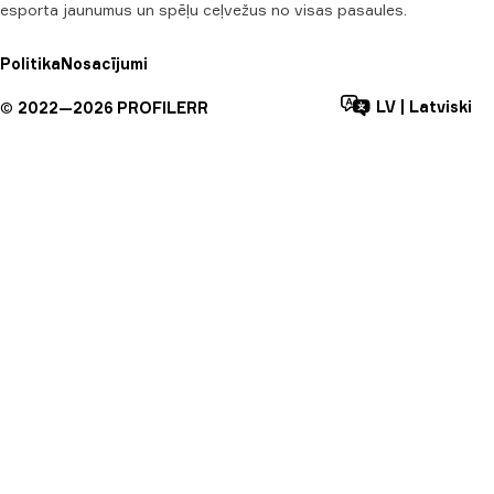
esporta jaunumus un spēļu ceļvežus no visas pasaules.
Politika
Nosacījumi
LV
|
Latviski
©
2022—
2026
PROFILERR