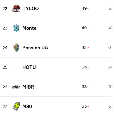
TYLOO
49
57
22
Monte
49
4
23
Passion UA
42
0
24
HOTU
35
8
25
MIBR
33
57
26
M80
33
5
27