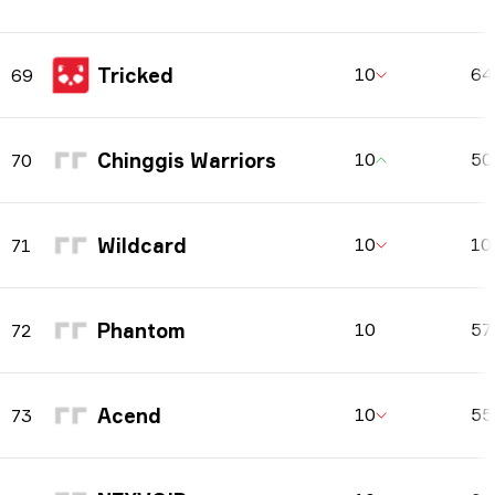
Tricked
10
6
69
Chinggis Warriors
10
5
70
Wildcard
10
10
71
Phantom
10
57
72
Acend
10
5
73