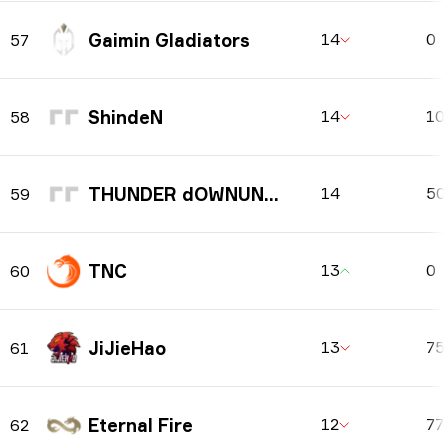
Gaimin Gladiators
14
0
57
ShindeN
14
10
58
THUNDER dOWNUNDER
14
5
59
TNC
13
0
60
JiJieHao
13
75
61
Eternal Fire
12
77
62