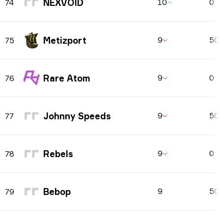
NEXVOID
10
0
74
Metizport
9
5
75
Rare Atom
9
0
76
Johnny Speeds
9
5
77
Rebels
9
0
78
Bebop
9
5
79