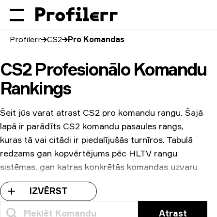
Profilerr
CS2
Pro Komandas
CS2 Profesionālo Komandu
Rankings
Šeit jūs varat atrast СS2 pro komandu rangu. Šajā
lapā ir parādīts CS2 komandu pasaules rangs,
kuras tā vai citādi ir piedalījušās turnīros. Tabulā
redzams gan kopvērtējums pēc HLTV rangu
sistēmas, gan katras konkrētās komandas uzvaru
procents. Varat arī redzēt nogalināto un nāves
IZVĒRST
attiecību, kopējo nopelnīto naudas balvu summu un
karti, kurā konkrētajam sastāvam veicās vislabāk.
Atrast