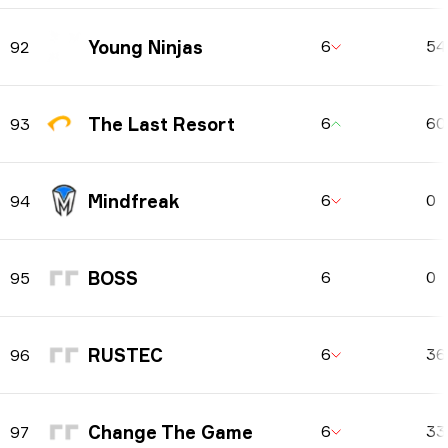
Young Ninjas
6
5
92
The Last Resort
6
6
93
Mindfreak
6
0
94
BOSS
6
0
95
RUSTEC
6
3
96
Change The Game
6
3
97