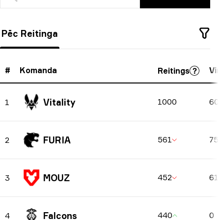
Turklāt šeit jūs varat atrast komandas pretiniekus
pēdējos mačos ar piezīmi par to, vai viņi uzvarēja
Pēc Reitinga
vai zaudēja spēli. Varat tos filtrēt pēc valsts vai
izmantot meklēšanu, ja meklējat konkrētu komandu.
#
Komanda
Vi
Reitings
Vitality
1000
6
1
FURIA
561
75
2
MOUZ
452
61
3
Falcons
440
0
4