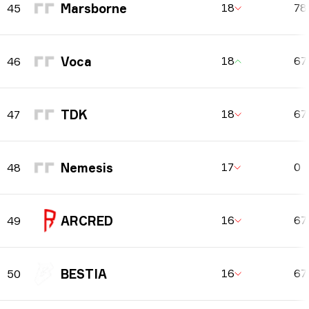
Marsborne
18
78
45
Voca
18
67
46
TDK
18
67
47
Nemesis
17
0
48
ARCRED
16
67
49
BESTIA
16
67
50