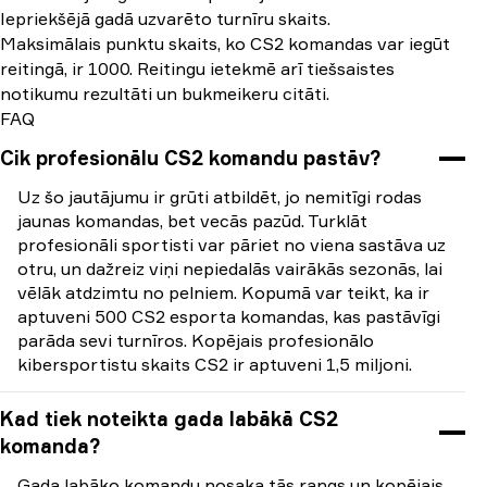
Iepriekšējā gadā uzvarēto turnīru skaits.
Maksimālais punktu skaits, ko СS2 komandas var iegūt
reitingā, ir 1000. Reitingu ietekmē arī tiešsaistes
notikumu rezultāti un bukmeikeru citāti.
FAQ
Cik profesionālu CS2 komandu pastāv?
Uz šo jautājumu ir grūti atbildēt, jo nemitīgi rodas
jaunas komandas, bet vecās pazūd. Turklāt
profesionāli sportisti var pāriet no viena sastāva uz
otru, un dažreiz viņi nepiedalās vairākās sezonās, lai
vēlāk atdzimtu no pelniem. Kopumā var teikt, ka ir
aptuveni 500 СS2 esporta komandas, kas pastāvīgi
parāda sevi turnīros. Kopējais profesionālo
kibersportistu skaits СS2 ir aptuveni 1,5 miljoni.
Kad tiek noteikta gada labākā CS2
komanda?
Gada labāko komandu nosaka tās rangs un kopējais