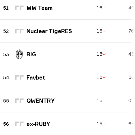
WW Team
16
4
51
Nuclear TigeRES
16
76
52
BIG
15
4
53
Favbet
15
5
54
QWENTRY
15
0
55
ex-RUBY
15
6
56