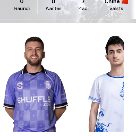
0
0
7
China 🇨🇳
Raundi
Kartes
Mači
Valsts