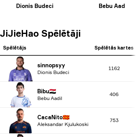
Dionis Budeci
Bebu Aadil
🇮🇶
JiJieHao Spēlētāji
Spēlētājs
Spēlētās kartes
sinnopsyy
1162
Dionis Budeci
Bibu
🇮🇶
406
Bebu Aadil
CacaNito
🇲🇰
753
Aleksandar Kjulukoski