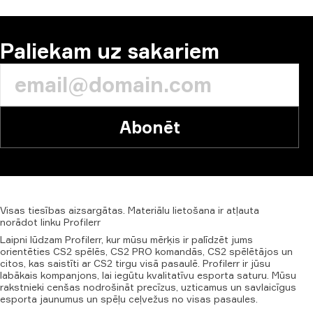
Paliekam uz sakariem
Abonēt
Visas
tiesības
aizsargātas.
Materiālu
lietošana
ir
atļauta
norādot
linku
Profilerr
Laipni lūdzam Profilerr, kur mūsu mērķis ir palīdzēt jums
orientēties CS2 spēlēs, CS2 PRO komandās, CS2 spēlētājos un
citos, kas saistīti ar CS2 tirgu visā pasaulē. Profilerr ir jūsu
labākais kompanjons, lai iegūtu kvalitatīvu esporta saturu. Mūsu
rakstnieki cenšas nodrošināt precīzus, uzticamus un savlaicīgus
esporta jaunumus un spēļu ceļvežus no visas pasaules.