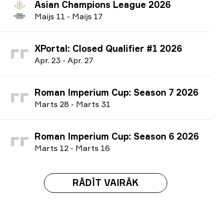
Asian Champions League 2026
M
aijs
11
-
M
aijs
17
XPortal: Closed Qualifier #1 2026
A
pr.
23
-
A
pr.
27
Roman Imperium Cup: Season 7 2026
M
arts
28
-
M
arts
31
Roman Imperium Cup: Season 6 2026
M
arts
12
-
M
arts
16
RĀDĪT VAIRĀK