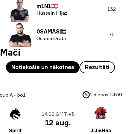
m1N1
🇱🇧
132
Hussein Hijazi
0SAMAS
🇯🇴
75
Osama Orabi
Mači
Notiekošie un nākotnes
Rezultāti
1 dienas
14:59
oup A
-
bo1
14:00 GMT +3
12 aug.
Spirit
JiJieHao