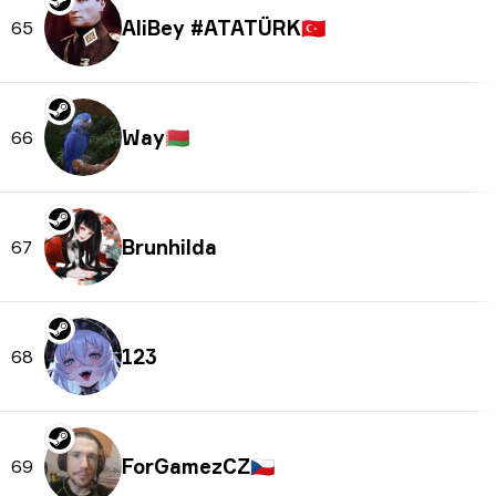
AliBey #ATATÜRK
🇹🇷
65
Way
🇧🇾
66
Brunhilda
67
123
68
ForGamezCZ
🇨🇿
69