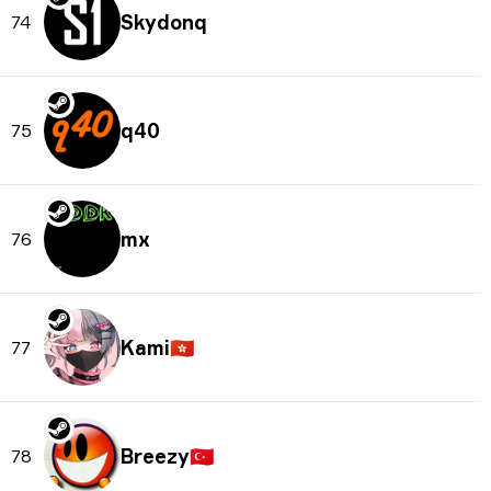
Skydonq
74
q40
75
mx
76
Kami
🇭🇰
77
Breezy
🇹🇷
78