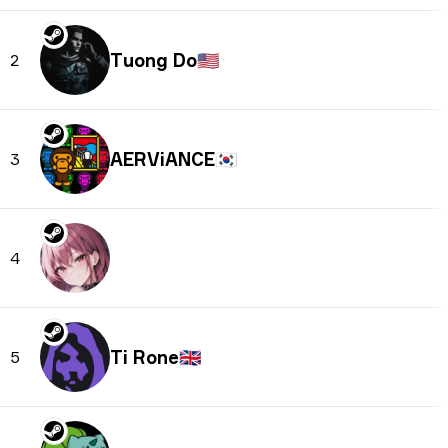
Tuong Do
🇺🇸
2
AERViANCE
🇰🇷
3
4
Ti Rone
🇬🇧
5