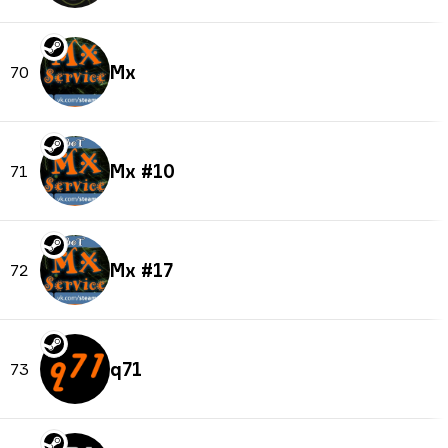
Mx
70
Mx #10
71
Mx #17
72
q71
73