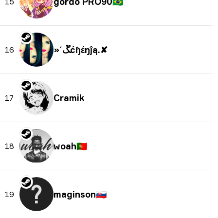
🇧🇷
15
»´ﮛćɧέŋĵą.✘
16
Cramik
17
woah
🇵🇹
18
maginson
🇸🇰
19