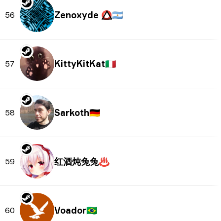
Zenoxyde ⭕⃤
🇦🇷
56
KittyKitKat
🇮🇹
57
Sarkoth
🇩🇪
58
红酒炖兔兔♨
59
Voador
🇧🇷
60