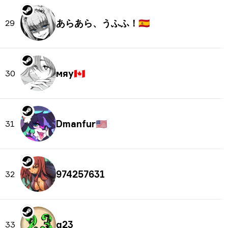
あらあら、うふふ！
🇪🇸
29
мяу
🇨🇦
30
Dmanfur
🇺🇸
31
974257631
32
q23
33