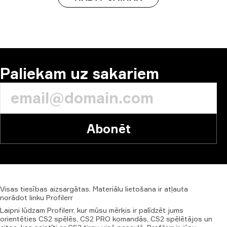
Paliekam uz sakariem
Abonēt
Visas
tiesības
aizsargātas.
Materiālu
lietošana
ir
atļauta
norādot
linku
Profilerr
Laipni lūdzam Profilerr, kur mūsu mērķis ir palīdzēt jums
orientēties CS2 spēlēs, CS2 PRO komandās, CS2 spēlētājos un