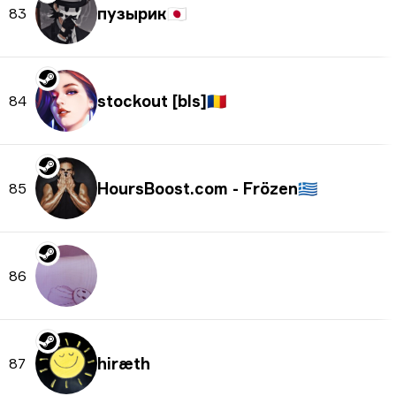
пузырик
🇯🇵
83
stockout [bls]
🇷🇴
84
HoursBoost.com - Frözen
🇬🇷
85
󠁳⁧⁧ 󠁳⁧⁧ 󠁳
86
hiræth
87