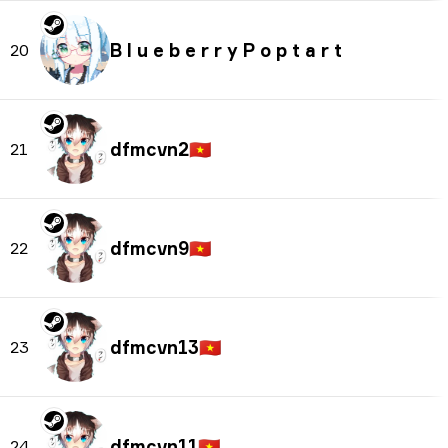
B l u e b e r r y P o p t a r t
20
dfmcvn2
🇻🇳
21
dfmcvn9
🇻🇳
22
dfmcvn13
🇻🇳
23
dfmcvn11
🇻🇳
24