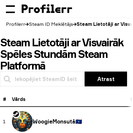
Profilerr
Steam ID Meklētājs
Steam Lietotāji ar Vis
Steam Lietotāji ar Visvairāk
Spēles Stundām Steam
Platformā
Atrast
#
Vārds
WoogieMonsutā
🇬🇺
1