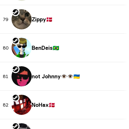
Zippy
🇩🇰
79
BenDeis
🇧🇷
80
🇺🇦
81
NoHax
🇩🇰
82