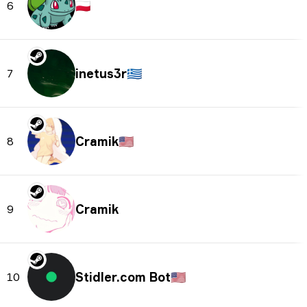
🇵🇱
6
inetus3r
🇬🇷
7
Cramik
🇺🇸
8
Cramik
9
Stidler.com Bot
🇺🇸
10