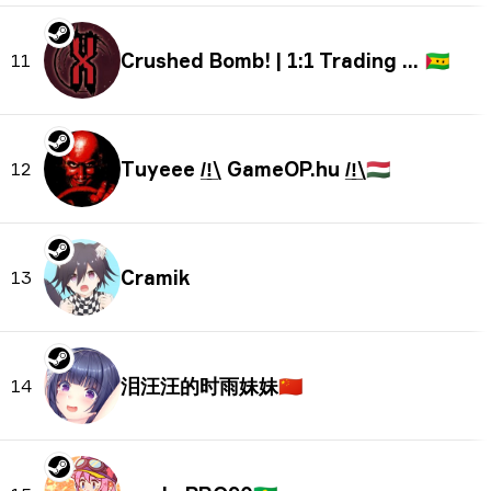
Crushed Bomb! | 1:1 Trading Bot
🇸🇹
11
Tuyeee /̲!̲\ GameOP.hu /̲!̲\
🇭🇺
12
Cramik
13
泪汪汪的时雨妹妹
🇨🇳
14