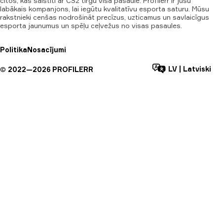
citos, kas saistīti ar CS2 tirgu visā pasaulē. Profilerr ir jūsu
labākais kompanjons, lai iegūtu kvalitatīvu esporta saturu. Mūsu
rakstnieki cenšas nodrošināt precīzus, uzticamus un savlaicīgus
esporta jaunumus un spēļu ceļvežus no visas pasaules.
Politika
Nosacījumi
LV
|
Latviski
©
2022—
2026
PROFILERR