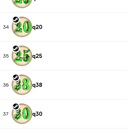
q20
34
q25
35
q38
36
q30
37