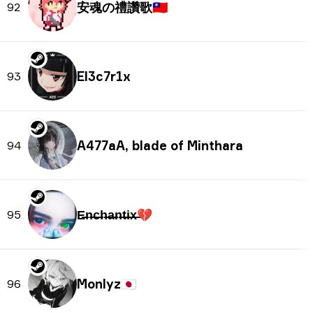
安魂の禮讚歌
🇹🇼
92
El3c7r1x
93
A477aA, blade of Minthara
94
E̶n̶c̶h̶a̶n̶t̶i̶x̶💔
95
Monlyz
🇯🇵
96