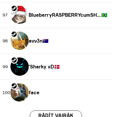
BlueberryRASPBERRYcumSHOT
🇧🇷
97
avv3n
🇦🇺
98
'Sharky xD
🇩🇰
99
face
100
RĀDĪT VAIRĀK