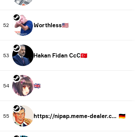
Worthless
🇺🇸
52
Hakan Fidan CcC
🇹🇷
53
🇬🇧
54
https://nipap.meme-dealer.com
🇩🇪
55