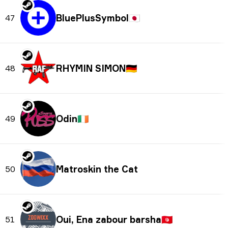
BluePlusSymbol
🇯🇵
47
RHYMIN SIMON
🇩🇪
48
Odin
🇮🇪
49
Matroskin the Cat
50
Oui, Ena zabour barsha
🇹🇳
51