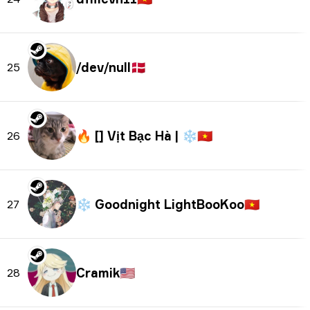
/dev/null
🇩🇰
25
🔥 [] Vịt Bạc Hà | ❄
🇻🇳
26
❄ Goodnight LightBooKoo
🇻🇳
27
Cramik
🇺🇸
28