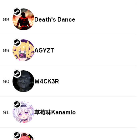
Death's Dance
88
AGYZT
89
W4CK3R
90
草莓味Kanamio
91