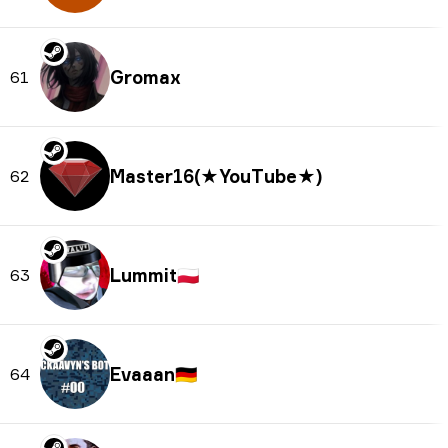
Gromax
61
Master16(★YouTube★)
62
Lummit
🇵🇱
63
Evaaan
🇩🇪
64