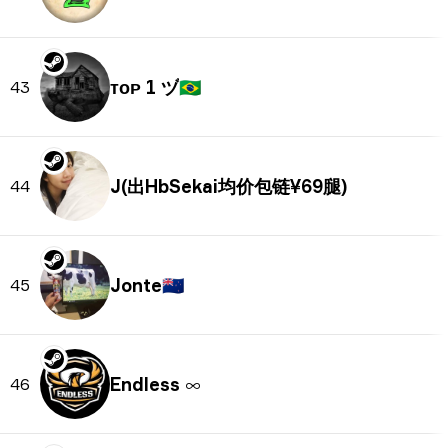
ᴛᴏᴘ 1 ヅ
🇧🇷
43
J(出HbSekai均价包链¥69腿)
44
Jonte
🇳🇿
45
Endless ∞
46