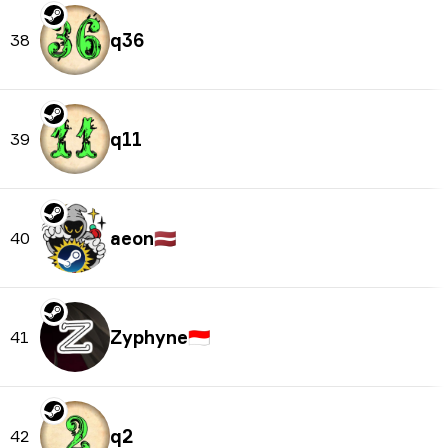
q36
38
q11
39
aeon
🇱🇻
40
Zyphyne
🇮🇩
41
q2
42