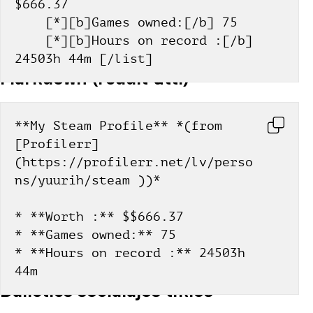
$666.37
    [*][b]Games owned:[/b] 75
    [*][b]Hours on record :[/b] 
24503h 44m [/list]
Markdown (reddit utt.)
**My Steam Profile** *(from 
[Profilerr]
(https://profilerr.net/lv/perso
ns/yuurih/steam ))*
* **Worth :** $$666.37
* **Games owned:** 75
* **Hours on record :** 24503h 
44m
Dalieties sociālajos tīklos