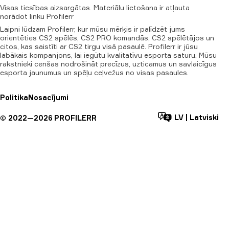
Visas
tiesības
aizsargātas.
Materiālu
lietošana
ir
atļauta
norādot
linku
Profilerr
Laipni lūdzam Profilerr, kur mūsu mērķis ir palīdzēt jums
orientēties CS2 spēlēs, CS2 PRO komandās, CS2 spēlētājos un
citos, kas saistīti ar CS2 tirgu visā pasaulē. Profilerr ir jūsu
labākais kompanjons, lai iegūtu kvalitatīvu esporta saturu. Mūsu
rakstnieki cenšas nodrošināt precīzus, uzticamus un savlaicīgus
esporta jaunumus un spēļu ceļvežus no visas pasaules.
Politika
Nosacījumi
LV
|
Latviski
©
2022—
2026
PROFILERR