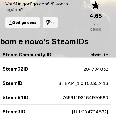
Vai šī ir godīga cenā šī konta
iegādei?
4.65
Godīga cena
Nē
1261
balsis
bom e novo's SteamIDs
Steam Community ID
ahsislife
Steam32ID
204704832
SteamID
STEAM_1:0:102352416
Steam64ID
76561198164970560
Steam3ID
[U:1:204704832]