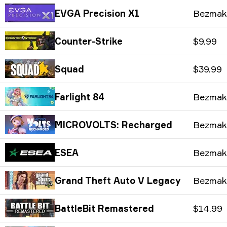
EVGA Precision X1
Bezmak
Counter-Strike
$9.99
Squad
$39.99
Farlight 84
Bezmak
MICROVOLTS: Recharged
Bezmak
ESEA
Bezmak
Grand Theft Auto V Legacy
Bezmak
BattleBit Remastered
$14.99