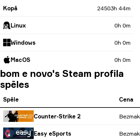
Kopā
24503h 44m
Linux
0h 0m
Windows
0h 0m
MacOS
0h 0m
bom e novo's Steam profila
spēles
Spēle
Cena
Counter-Strike 2
Bezmak
Easy eSports
Bezmak