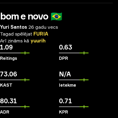
bom e novo
🇧🇷
Yuri Santos
26 gadu vecs
Tagad
spēlējat
FURIA
Arī
zināms
kā
yuurih
1.09
0.63
Reitings
DPR
73.06
N/A
KAST
Ietekme
80.31
0.71
ADR
KPR