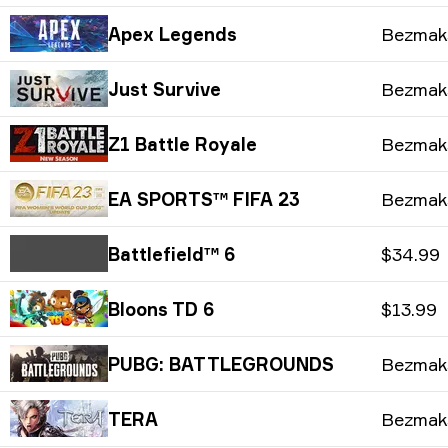
Apex Legends
Bezmak
Just Survive
Bezmak
Z1 Battle Royale
Bezmak
EA SPORTS™ FIFA 23
Bezmak
Battlefield™ 6
$34.99
Bloons TD 6
$13.99
PUBG: BATTLEGROUNDS
Bezmak
TERA
Bezmak