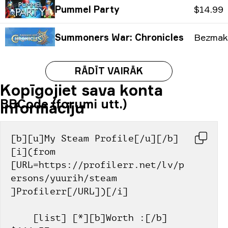
Pummel Party
$14.99
Summoners War: Chronicles
Bezmak
RĀDĪT VAIRĀK
Kopīgojiet sava konta
BBCode (forumi utt.)
informāciju
[b][u]My Steam Profile[/u][/b] 
[i](from 
[URL=https://profilerr.net/lv/p
ersons/yuurih/steam 
]Profilerr[/URL])[/i]
    [list] [*][b]Worth :[/b] 