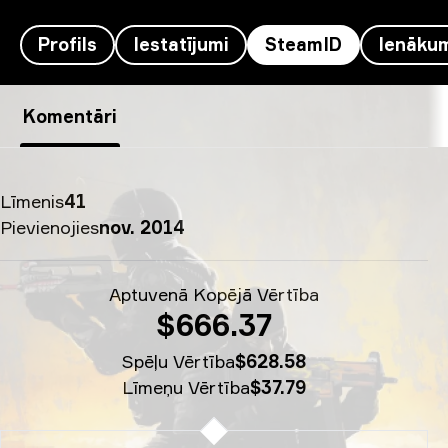
Profils
Iestatījumi
SteamID
Ienāku
yuurih’s SteamID - bom e novo
Komentāri
Līmenis
41
Pievienojies
nov. 2014
Aptuvenā Kopējā Vērtība
$666.37
Spēļu Vērtība
$628.58
Līmeņu Vērtība
$37.79