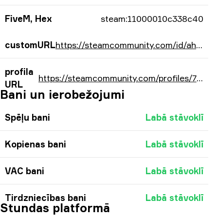
FiveM, Hex
steam:11000010c338c40
customURL
https://steamcommunity.com/id/ahsislife/
profila
https://steamcommunity.com/profiles/76561198164970560/
URL
Bani un ierobežojumi
Spēļu bani
Labā stāvoklī
Kopienas bani
Labā stāvoklī
VAC bani
Labā stāvoklī
Tirdzniecības bani
Labā stāvoklī
Stundas platformā