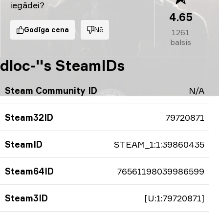
iegādei?
4.65
Godīga cena
Nē
1261
balsis
dloc-''s SteamIDs
Steam Community ID
N/A
Steam32ID
79720871
SteamID
STEAM_1:1:39860435
Steam64ID
76561198039986599
Steam3ID
[U:1:79720871]