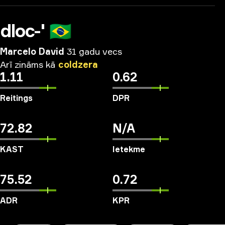
dloc-'
🇧🇷
Marcelo David
31 gadu vecs
Arī
zināms
kā
coldzera
1.11
0.62
Reitings
DPR
72.82
N/A
KAST
Ietekme
75.52
0.72
ADR
KPR