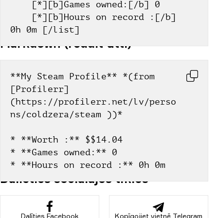
    [*][b]Games owned:[/b] 0
    [*][b]Hours on record :[/b] 
0h 0m [/list]
Markdown (reddit utt.)
**My Steam Profile** *(from 
[Profilerr]
(https://profilerr.net/lv/perso
ns/coldzera/steam ))*
* **Worth :** $$14.04
* **Games owned:** 0
* **Hours on record :** 0h 0m
Dalieties sociālajos tīklos
Dalīties Facebook
Kopīgojiet vietnē Telegram