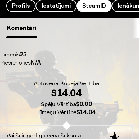
Profils
Iestatījumi
SteamID
Ienāku
coldzera’s SteamID - dloc-'
Komentāri
Līmenis
23
Pievienojies
N/A
Aptuvenā Kopējā Vērtība
$14.04
Spēļu Vērtība
$0.00
Līmeņu Vērtība
$14.04
Vai šī ir godīga cenā šī konta