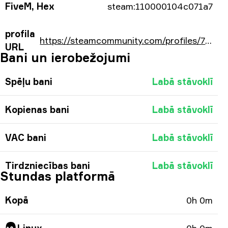
FiveM, Hex
steam:110000104c071a7
profila
https://steamcommunity.com/profiles/76561198039986599/
URL
Bani un ierobežojumi
Spēļu bani
Labā stāvoklī
Kopienas bani
Labā stāvoklī
VAC bani
Labā stāvoklī
Tirdzniecības bani
Labā stāvoklī
Stundas platformā
Kopā
0h 0m