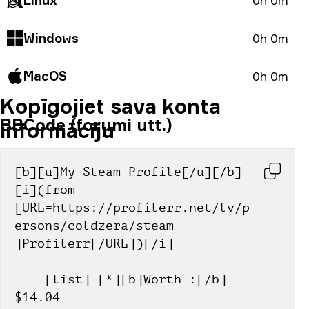
Linux
0h 0m
Windows
0h 0m
MacOS
0h 0m
Kopīgojiet sava konta
BBCode (forumi utt.)
informāciju
[b][u]My Steam Profile[/u][/b] 
[i](from 
[URL=https://profilerr.net/lv/p
ersons/coldzera/steam 
]Profilerr[/URL])[/i]
    [list] [*][b]Worth :[/b] 
$14.04