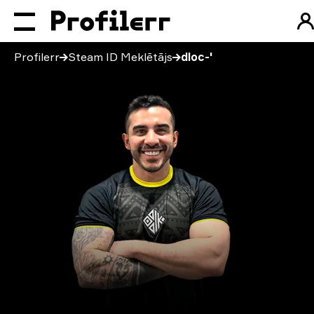
Profilerr
Steam ID Meklētājs
dloc-'