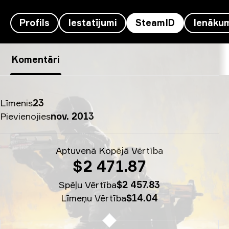
Profils
Iestatījumi
SteamID
Ienāku
ZywOo’s SteamID - Herbus doubledoor
Komentāri
Līmenis
23
Pievienojies
nov. 2013
Aptuvenā Kopējā Vērtība
$2 471.87
Spēļu Vērtība
$2 457.83
Līmeņu Vērtība
$14.04