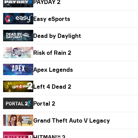
PAYDAY 2
Easy eSports
Dead by Daylight
Risk of Rain 2
Apex Legends
Left 4 Dead 2
Portal 2
Grand Theft Auto V Legacy
HITMAN™ 2