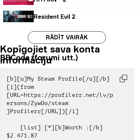
Resident Evil 2
RĀDĪT VAIRĀK
Kopīgojiet sava konta
BBCode (forumi utt.)
informāciju
[b][u]My Steam Profile[/u][/b] 
[i](from 
[URL=https://profilerr.net/lv/p
ersons/ZywOo/steam 
]Profilerr[/URL])[/i]
    [list] [*][b]Worth :[/b] 
$2 471.87