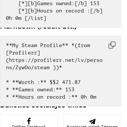
    [*][b]Games owned:[/b] 153
    [*][b]Hours on record :[/b] 
0h 0m [/list]
Markdown (reddit utt.)
**My Steam Profile** *(from 
[Profilerr]
(https://profilerr.net/lv/perso
ns/ZywOo/steam ))*
* **Worth :** $$2 471.87
* **Games owned:** 153
* **Hours on record :** 0h 0m
Dalieties sociālajos tīklos
Dalīties Facebook
Kopīgojiet vietnē Telegram