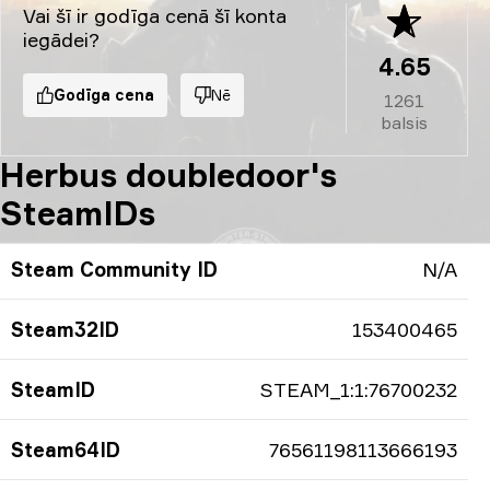
Vai šī ir godīga cenā šī konta
iegādei?
4.65
Godīga cena
Nē
1261
balsis
Herbus doubledoor's
SteamIDs
Steam Community ID
N/A
Steam32ID
153400465
SteamID
STEAM_1:1:76700232
Steam64ID
76561198113666193