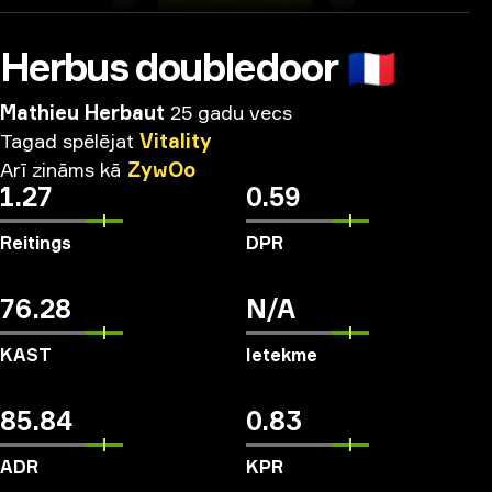
Herbus doubledoor
🇫🇷
Mathieu Herbaut
25 gadu vecs
Tagad
spēlējat
Vitality
Arī
zināms
kā
ZywOo
1.27
0.59
Reitings
DPR
76.28
N/A
KAST
Ietekme
85.84
0.83
ADR
KPR