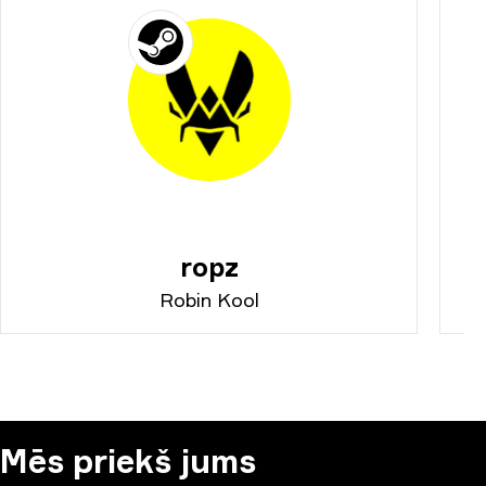
ropz
Robin Kool
Mēs priekš jums