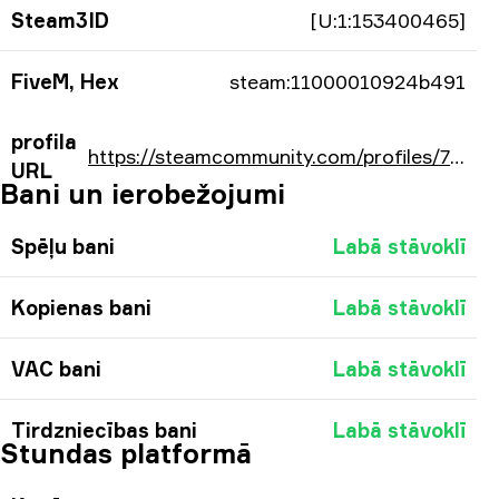
Steam3ID
[U:1:153400465]
FiveM, Hex
steam:11000010924b491
profila
https://steamcommunity.com/profiles/76561198113666193/
URL
Bani un ierobežojumi
Spēļu bani
Labā stāvoklī
Kopienas bani
Labā stāvoklī
VAC bani
Labā stāvoklī
Tirdzniecības bani
Labā stāvoklī
Stundas platformā