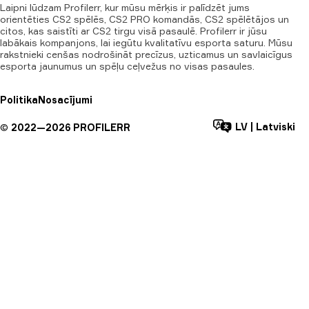
Laipni lūdzam Profilerr, kur mūsu mērķis ir palīdzēt jums
orientēties CS2 spēlēs, CS2 PRO komandās, CS2 spēlētājos un
citos, kas saistīti ar CS2 tirgu visā pasaulē. Profilerr ir jūsu
labākais kompanjons, lai iegūtu kvalitatīvu esporta saturu. Mūsu
rakstnieki cenšas nodrošināt precīzus, uzticamus un savlaicīgus
esporta jaunumus un spēļu ceļvežus no visas pasaules.
Politika
Nosacījumi
LV
|
Latviski
©
2022—
2026
PROFILERR