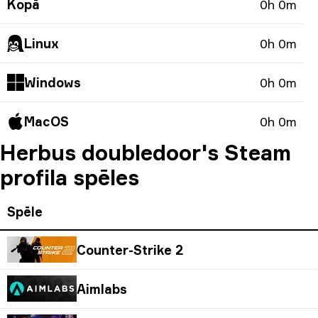
Kopā
0h 0m
Linux
0h 0m
Windows
0h 0m
MacOS
0h 0m
Herbus doubledoor's Steam
profila spēles
Spēle
Counter-Strike 2
Aimlabs