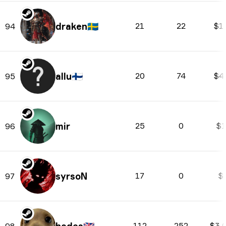
draken
🇸🇪
21
22
$1
94
allu
🇫🇮
20
74
$4
95
mir
25
0
$1
96
syrsoN
17
0
$
97
112
252
$3 
98