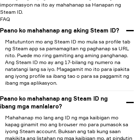
impormasyon na ito ay mahahanap sa Hanapan ng
Steam ID.
FAQ
Paano ko mahahanap ang aking Steam ID?
Matutunton mo ang Steam ID mo mula sa profile tab
ng Steam app sa pamamagitan ng paghanap sa URL
nito. Pwede mo ring gamiting ang aming panghanap.
Ang Steam ID mo ay ang 17-bilang ng numero na
natatangi lang sa iyo. Magagamit mo ito para ipakita
ang iyong profile sa ibang tao o para sa paggamit ng
ibang mga aplikasyon.
Paano ko mahahanap ang Steam ID ng
ibang mga manlalaro?
Mahahanap mo lang ang ID ng mga kaibigan mo
kapag ginamit mo ang browser mo para pumasok sa
iyong Steam account. Buksan ang tab kung saan
makikita ang listahan ng mga kaibigan mo, at pindutin