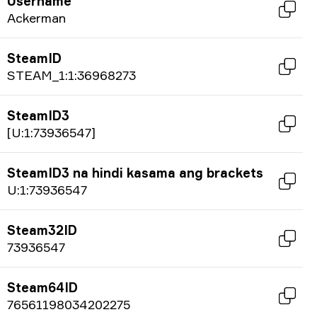
Username
Ackerman
SteamID
STEAM_1:1:36968273
SteamID3
[U:1:73936547]
SteamID3 na hindi kasama ang brackets
U:1:73936547
Steam32ID
73936547
Steam64ID
76561198034202275