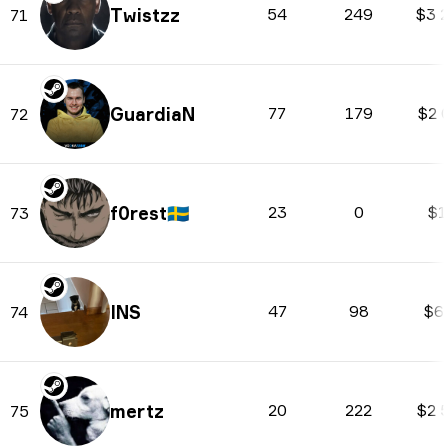
Twistzz
54
249
$3 
71
GuardiaN
77
179
$2 
72
f0rest
🇸🇪
23
0
$1
73
INS
47
98
$6
74
mertz
20
222
$2 
75