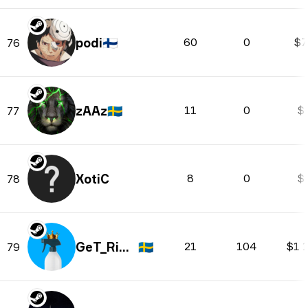
podi
🇫🇮
60
0
$7
76
zAAz
🇸🇪
11
0
$
77
XotiC
8
0
$
78
GeT_RiGhT
🇸🇪
21
104
$1 
79