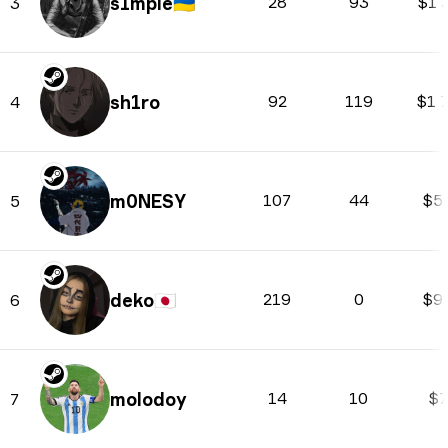
s1mple
🇺🇦
28
93
$1 
3
sh1ro
92
119
$1 
4
m0NESY
107
44
$5
5
deko
🇯🇵
219
0
$9
6
molodoy
14
10
$7
7