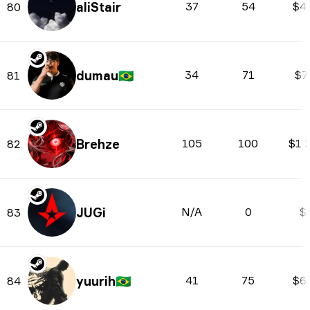
aliStair
37
54
$4
80
dumau
🇧🇷
34
71
$7
81
Brehze
105
100
$1 
82
JUGi
N/A
0
$
83
yuurih
🇧🇷
41
75
$6
84