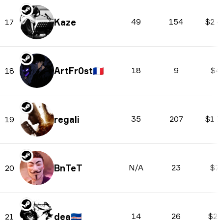
Kaze
49
154
$2 
17
ArtFr0st
🇫🇷
18
9
$4
18
regali
35
207
$1 
19
BnTeT
N/A
23
$7
20
dea
🇨🇻
14
26
$2
21