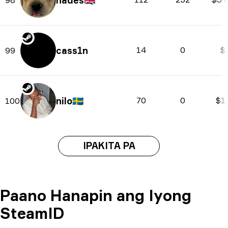
hades
🇬🇧
cass1n
14
0
$
99
nilo
🇸🇪
70
0
$1
100
IPAKITA PA
Paano Hanapin ang Iyong
SteamID