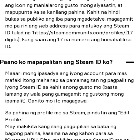
ang icon ng manlalarong gusto mong siyasatin, at
mapupunta ka sa kanilang pahina. Kahit na hindi
bukas sa publiko ang iba pang mgadetalye, magagamit
mo pa rin ang web address para matukoy ang Steam
ID tulad ng ‘https://steamcommunity.com/profiles/[17
digits]’, kung saan ang 17 na numero ang humahalili sa
ID.
Paano ko mapapalitan ang Steam ID ko?
Maaari mong ipasadya ang iyong account para mas
mafaki itong mahanap sa pamamagitan ng pagpalit ng
iyong Steam ID sa kahit anong gusto mo (basta
lamang ay wala pang gumagamit ng gustong mong
ipamalit). Ganito mo ito magagawa:
Sa pahina ng profile mo sa Steam, pindutin ang “Edit
Profile.”
May makikita kang ilang pagpipilian sa baba ng
bagong pahina, kasama na ang kahon para sa