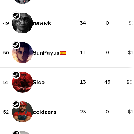
nawwk
34
0
$2
49
SunPayus
🇪🇸
11
9
$1
50
Sico
13
45
$3
51
coldzera
23
0
$1
52