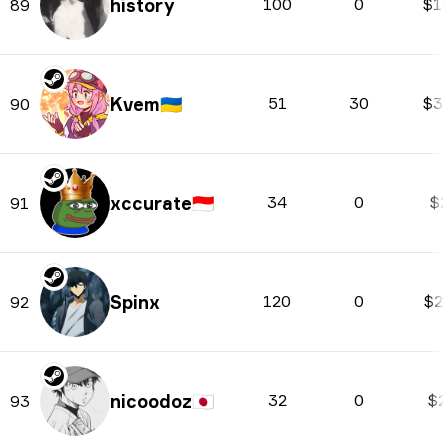
history
100
0
$1
89
Kvem
🇺🇦
51
30
$3
90
xccurate
🇮🇩
34
0
$2
91
Spinx
120
0
$2
92
nicoodoz
🇯🇵
32
0
$2
93