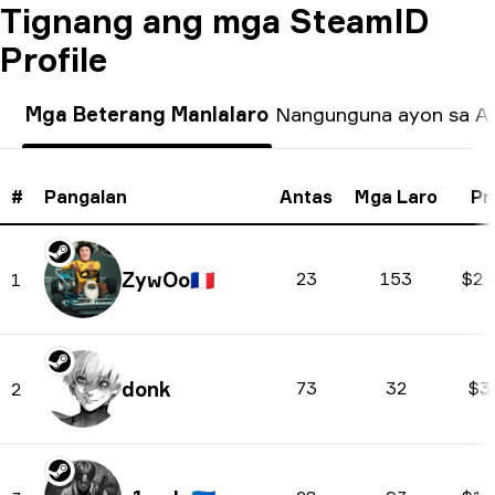
Tignang ang mga SteamID
Profile
Mga Beterang Manlalaro
Nangunguna ayon sa A
#
Pangalan
Antas
Mga Laro
Pr
ZywOo
🇫🇷
23
153
$2 
1
donk
73
32
$3
2