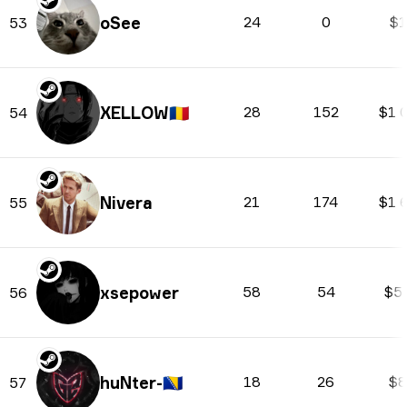
oSee
24
0
$1
53
XELLOW
🇷🇴
28
152
$1 
54
Nivera
21
174
$1 
55
xsepower
58
54
$5
56
huNter-
🇧🇦
18
26
$8
57