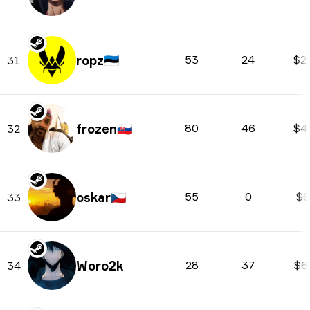
ropz
🇪🇪
53
24
$2
31
frozen
🇸🇰
80
46
$4
32
oskar
🇨🇿
55
0
$6
33
Woro2k
28
37
$6
34