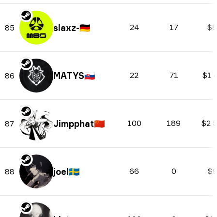
slaxz-
🇩🇪
24
17
$8
85
MATYS
🇸🇰
22
71
$1 
86
Jimpphat
🇨🇳
100
189
$2 
87
joel
🇸🇪
66
0
$9
88