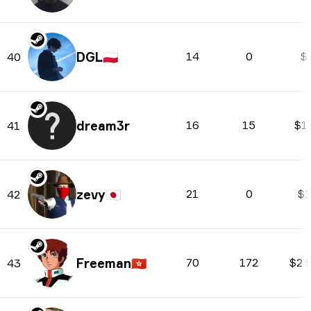
DGL
🇵🇱
14
0
$
40
dream3r
16
15
$1
41
zevy
🇯🇵
21
0
$1
42
Freeman
🇭🇰
70
172
$2 
43