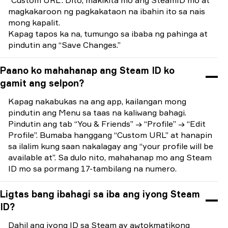
“Custom URL”. Dito, makikita mo ang SteamID mo at
magkakaroon ng pagkakataon na ibahin ito sa nais
mong kapalit.
Kapag tapos ka na, tumungo sa ibaba ng pahinga at
pindutin ang “Save Changes.”
Paano ko mahahanap ang Steam ID ko
gamit ang selpon?
Kapag nakabukas na ang app, kailangan mong
pindutin ang Menu sa taas na kaliwang bahagi.
Pindutin ang tab “You & Friends” → “Profile” → “Edit
Profile”. Bumaba hanggang “Custom URL” at hanapin
sa ilalim kung saan nakalagay ang “​​your profile will be
available at”. Sa dulo nito, mahahanap mo ang Steam
ID mo sa pormang 17-tambilang na numero.
Ligtas bang ibahagi sa iba ang iyong Steam
ID?
Dahil ang iyong ID sa Steam ay awtokmatikong