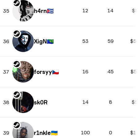
h4rn
🇨🇺
12
14
$5
35
XigN
🇨🇽
53
59
$5
36
forsyy
🇨🇿
16
45
$5
37
sk0R
14
8
$5
38
r1nkle
🇺🇦
100
0
$1
39