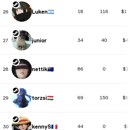
Luken
🇦🇷
18
116
$1 
26
junior
34
40
$4
27
nettik
🇳🇿
86
0
$1
28
torzsi
🇭🇺
69
150
$9
29
kennyS
🇫🇷
44
0
$4
30