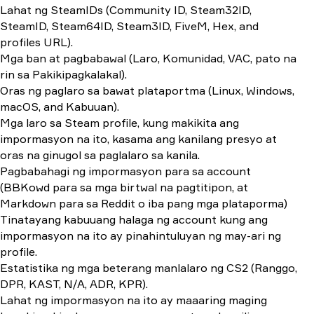
Lahat ng SteamIDs (Community ID, Steam32ID,
SteamID, Steam64ID, Steam3ID, FiveM, Hex, and
profiles URL).
Mga ban at pagbabawal (Laro, Komunidad, VAC, pato na
rin sa Pakikipagkalakal).
Oras ng paglaro sa bawat plataportma (Linux, Windows,
macOS, and Kabuuan).
Mga laro sa Steam profile, kung makikita ang
impormasyon na ito, kasama ang kanilang presyo at
oras na ginugol sa paglalaro sa kanila.
Pagbabahagi ng impormasyon para sa account
(BBKowd para sa mga birtwal na pagtitipon, at
Markdown para sa Reddit o iba pang mga plataporma)
Tinatayang kabuuang halaga ng account kung ang
impormasyon na ito ay pinahintuluyan ng may-ari ng
profile.
Estatistika ng mga beterang manlalaro ng CS2 (Ranggo,
DPR, KAST, N/A, ADR, KPR).
Lahat ng impormasyon na ito ay maaaring maging