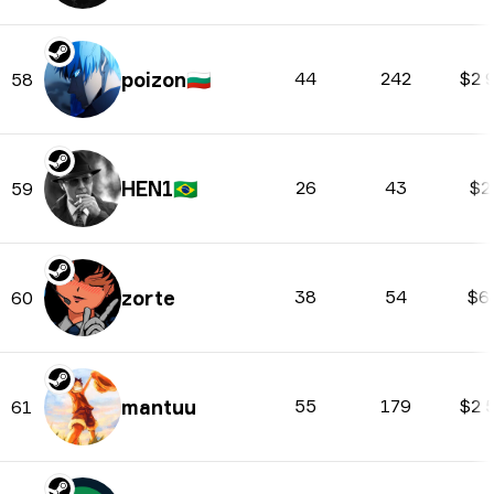
poizon
🇧🇬
44
242
$2 
58
HEN1
🇧🇷
26
43
$2
59
zorte
38
54
$6
60
mantuu
55
179
$2 
61