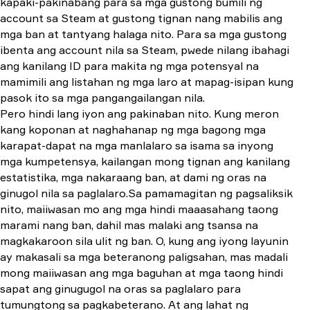
kapaki-pakinabang para sa mga gustong bumili ng
account sa Steam at gustong tignan nang mabilis ang
mga ban at tantyang halaga nito. Para sa mga gustong
ibenta ang account nila sa Steam, pwede nilang ibahagi
ang kanilang ID para makita ng mga potensyal na
mamimili ang listahan ng mga laro at mapag-isipan kung
pasok ito sa mga pangangailangan nila.
Pero hindi lang iyon ang pakinaban nito. Kung meron
kang koponan at naghahanap ng mga bagong mga
karapat-dapat na mga manlalaro sa isama sa inyong
mga kumpetensya, kailangan mong tignan ang kanilang
estatistika, mga nakaraang ban, at dami ng oras na
ginugol nila sa paglalaro.Sa pamamagitan ng pagsaliksik
nito, maiiwasan mo ang mga hindi maaasahang taong
marami nang ban, dahil mas malaki ang tsansa na
magkakaroon sila ulit ng ban. O, kung ang iyong layunin
ay makasali sa mga beteranong paligsahan, mas madali
mong maiiwasan ang mga baguhan at mga taong hindi
sapat ang ginugugol na oras sa paglalaro para
tumungtong sa pagkabeterano. At ang lahat ng