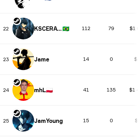
KSCERATO
🇧🇷
112
79
$1 
22
Jame
14
0
$
23
mhL
🇵🇱
41
135
$1 
24
JamYoung
15
0
$
25