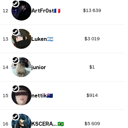
ArtFr0st
🇫🇷
$13 839
12
Luken
🇦🇷
$3 019
13
junior
$1
14
nettik
🇳🇿
$914
15
KSCERATO
🇧🇷
$5 609
16