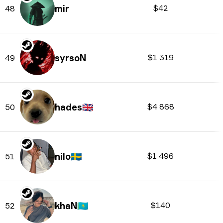
mir
$42
48
syrsoN
$1 319
49
hades
🇬🇧
$4 868
50
nilo
🇸🇪
$1 496
51
khaN
🇰🇿
$140
52