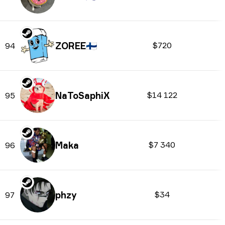
ZOREE
🇫🇮
$720
94
NaToSaphiX
$14 122
95
Maka
$7 340
96
phzy
$34
97