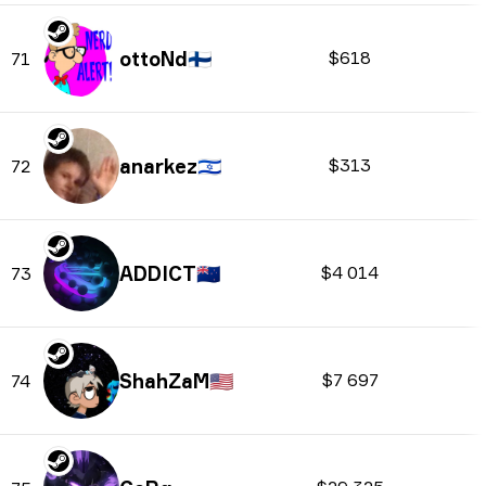
ottoNd
🇫🇮
$618
71
anarkez
🇮🇱
$313
72
ADDICT
🇳🇿
$4 014
73
ShahZaM
🇺🇸
$7 697
74