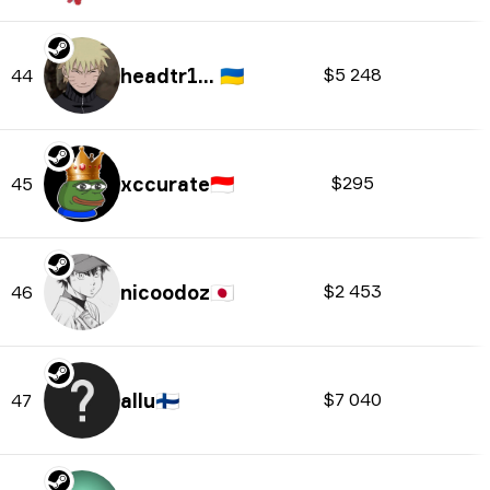
headtr1ck
🇺🇦
$5 248
44
xccurate
🇮🇩
$295
45
nicoodoz
🇯🇵
$2 453
46
allu
🇫🇮
$7 040
47