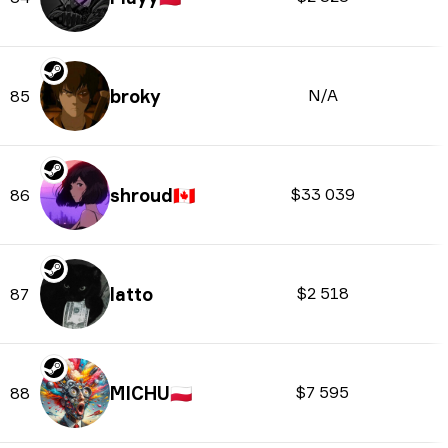
broky
N/A
85
shroud
🇨🇦
$33 039
86
latto
$2 518
87
MICHU
🇵🇱
$7 595
88