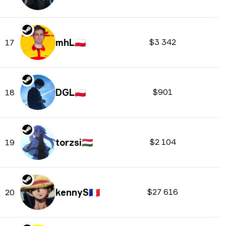
mhL
🇵🇱
$3 342
17
DGL
🇵🇱
$901
18
torzsi
🇭🇺
$2 104
19
kennyS
🇫🇷
$27 616
20