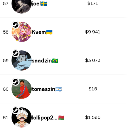
joel
🇸🇪
$171
57
Kvem
🇺🇦
$9 941
58
saadzin
🇧🇷
$3 073
59
tomaszin
🇦🇷
$15
60
lollipop21k
🇧🇾
$1 580
61