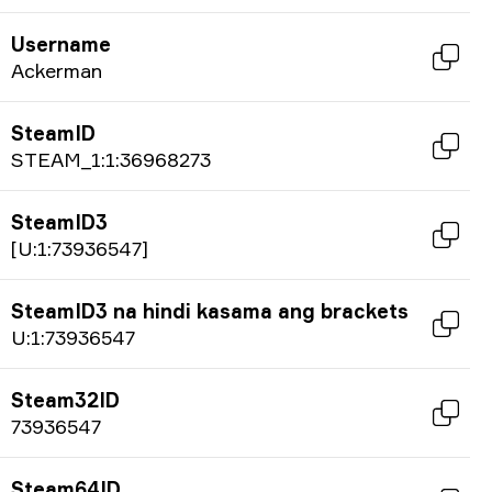
Username
Ackerman
SteamID
STEAM_1:1:36968273
SteamID3
[U:1:73936547]
SteamID3 na hindi kasama ang brackets
U:1:73936547
Steam32ID
73936547
Steam64ID