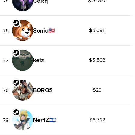
CeRq
$29 325
75
Sonic
🇺🇸
$3 091
76
keiz
$3 568
77
BOROS
$20
78
NertZ
🇮🇱
$6 322
79