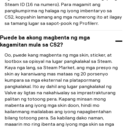
Steam ID (16 na numero). Para magamit ang
pangkumpirma ng halaga ng iyong imbentaryo sa
CS2, kopyahin lamang ang mga numerong ito at ilagay
sa tamang lugar sa sapot-pook ng Profilerr.
Pwede ba akong magbenta ng mga
kagamitan mula sa CS2?
Oo, pwede kang magbenta ng mga skin, sticker, at
lootbox sa opisyal na lugar pangkalakal sa Steam.
Kaya nga lang, sa Steam Market, ang mga presyo ng
skin ay karaniwang mas mataas ng 20 porsenyo
kumpara sa mga eksternal na platapormang
pangkalakal. Ito ay dahil ang lugar pangkalakal ng
Valve ay ligtas na nakahiwalay sa imprastrakturang
palitan ng totoong pera. Kapang minsan mong
mabenta ang iyong mga skin doon, hindi mo
kailanmang mailalabas ang iyong napagbentahan
bilang totoong pera. Sa kabilang dako naman,
maaarin mo ring ibenta ang iyong mga skin sa mga