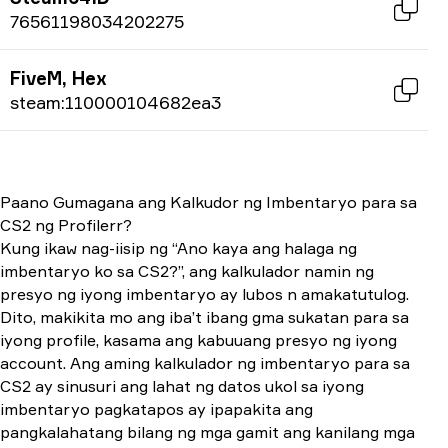
76561198034202275
FiveM, Hex
steam:110000104682ea3
Paano Gumagana ang Kalkudor ng Imbentaryo para sa
CS2 ng Profilerr?
Kung ikaw nag-iisip ng “Ano kaya ang halaga ng
imbentaryo ko sa CS2?”, ang kalkulador namin ng
presyo ng iyong imbentaryo ay lubos n amakatutulog.
Dito, makikita mo ang iba’t ibang gma sukatan para sa
iyong profile, kasama ang kabuuang presyo ng iyong
account. Ang aming kalkulador ng imbentaryo para sa
CS2 ay sinusuri ang lahat ng datos ukol sa iyong
imbentaryo pagkatapos ay ipapakita ang
pangkalahatang bilang ng mga gamit ang kanilang mga