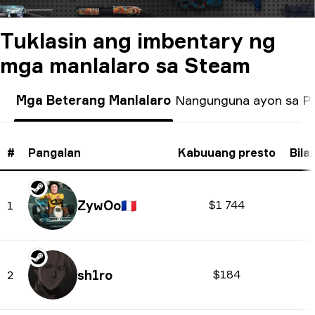
Tuklasin ang imbentary ng
mga manlalaro sa Steam
Mga Beterang Manlalaro
Nangunguna ayon sa P
#
Pangalan
Kabuuang presto
Bila
ZywOo
🇫🇷
$1 744
1
sh1ro
$184
2