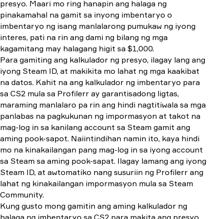
presyo. Maari mo ring hanapin ang halaga ng
pinakamahal na gamit sa inyong imbentaryo o
imbentaryo ng isang manlalarong pumukaw ng iyong
interes, pati na rin ang dami ng bilang ng mga
kagamitang may halagang higit sa $1,000.
Para gamiting ang kalkulador ng presyo, ilagay lang ang
iyong Steam ID, at makikita mo lahat ng mga kaakibat
na datos. Kahit na ang kalkulador ng imbentaryo para
sa CS2 mula sa Profilerr ay garantisadong ligtas,
maraming manlalaro pa rin ang hindi nagtitiwala sa mga
panlabas na pagkukunan ng impormasyon at takot na
mag-log in sa kanilang account sa Steam gamit ang
aming pook-sapot. Naiintindihan namin ito, kaya hindi
mo na kinakailangan pang mag-log in sa iyong account
sa Steam sa aming pook-sapat. Ilagay lamang ang iyong
Steam ID, at awtomatiko nang susuriin ng Profilerr ang
lahat ng kinakailangan impormasyon mula sa Steam
Community.
Kung gusto mong gamitin ang aming kalkulador ng
halaga ng imbentaryo sa CS2 para makita ang presyo