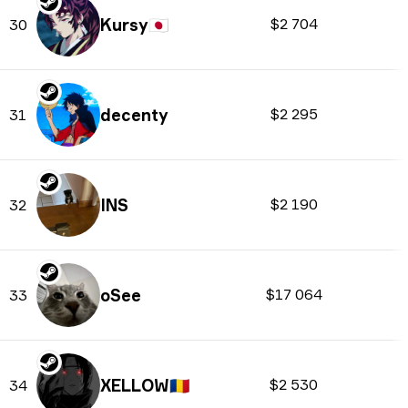
Kursy
🇯🇵
$2 704
30
decenty
$2 295
31
INS
$2 190
32
oSee
$17 064
33
XELLOW
🇷🇴
$2 530
34