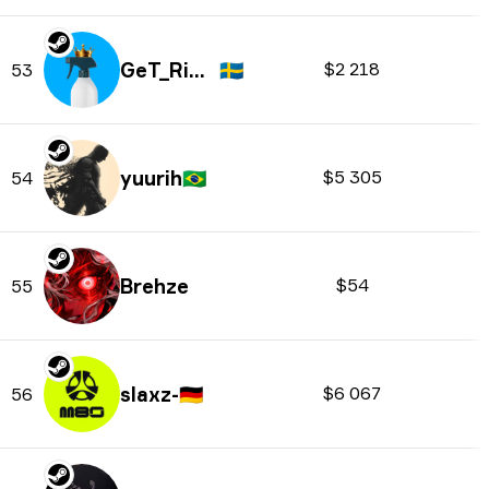
GeT_RiGhT
🇸🇪
$2 218
53
yuurih
🇧🇷
$5 305
54
Brehze
$54
55
slaxz-
🇩🇪
$6 067
56