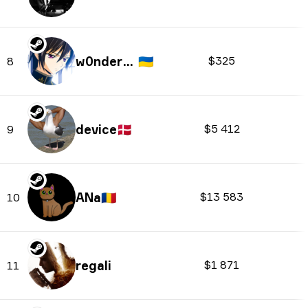
w0nderful
🇺🇦
$325
8
device
🇩🇰
$5 412
9
ANa
🇷🇴
$13 583
10
regali
$1 871
11