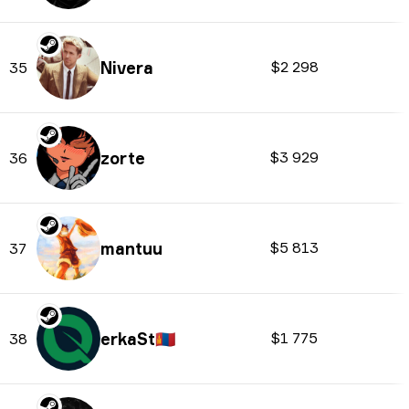
Nivera
$2 298
35
zorte
$3 929
36
mantuu
$5 813
37
erkaSt
🇲🇳
$1 775
38