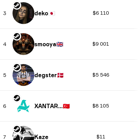
deko
🇯🇵
$6 110
3
smooya
🇬🇧
$9 001
4
degster
🇩🇰
$5 546
5
XANTARES
🇹🇷
$8 105
6
Kaze
$11
7