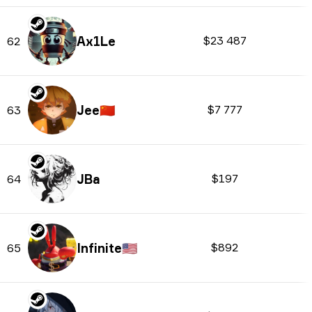
Ax1Le
$23 487
62
Jee
🇨🇳
$7 777
63
JBa
$197
64
Infinite
🇺🇸
$892
65