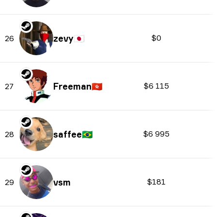
zevy
🇯🇵
$0
26
Freeman
🇭🇰
$6 115
27
saffee
🇧🇷
$6 995
28
vsm
$181
29