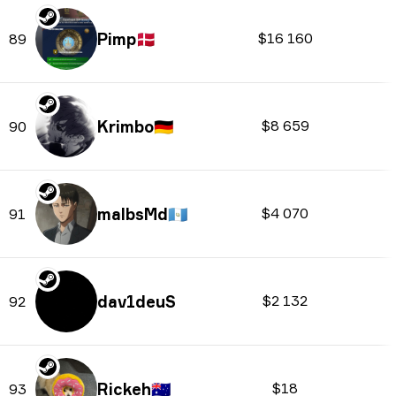
Pimp
🇩🇰
$16 160
89
Krimbo
🇩🇪
$8 659
90
malbsMd
🇬🇹
$4 070
91
dav1deuS
$2 132
92
Rickeh
🇦🇺
$18
93