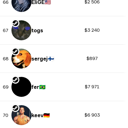
EliGE
🇺🇸
$2 506
66
togs
$3 240
67
sergej
🇫🇮
$897
68
fer
🇧🇷
$7 971
69
keev
🇩🇪
$6 903
70