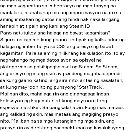
ng mga kagamitan sa imbentaryo ng mga tanyag na
manlalaro, mahahanap mo ang impormasyon na ito sa
aming imbakan ng datos nang hindi nakinakailangang
hanapin at tipain ang kanilang Steam ID.
Pano natutukoy ang halaga ng bawat kagamitan?
Siguro, naiisip mo kung paano tinitiyak ng kalkulador ng
halaga ng imbentaryo sa CS2 ang presyo ng bawat
kagamitan. Para sa aming nilikhang kalkulador, ito ito ay
naghahango ng mga datos ayon sa opisyal na
plataporma sa pakikipagkalakal ng Steam. Sa Steam,
ang presyo ng isang skin ay pwedeng mag-iba depends
sa kung gaano katindi ang sira nito, antas ng kasalatan,
at kung mayroon ito ng punsyong “StatTrack”.
Maliban dito, mahalaga rin ang pinanggagalingan
koleksyon ng kagamitan at kung mayroon itong
espesyal na stiker. Sa pangkalahatan, kung mas mataas
ang kalidad ng skin, mas mataas ang magiging presyo
nito. Maliban pa sa mga katangian ng mga skin, ang
presyo rin ay direktang naaapektuhan ng kasalukuyang