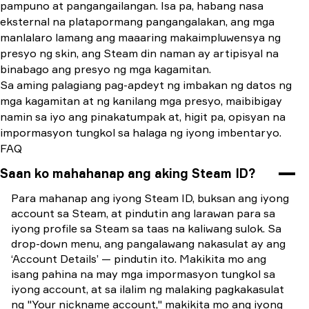
pampuno at pangangailangan. Isa pa, habang nasa
eksternal na platapormang pangangalakan, ang mga
manlalaro lamang ang maaaring makaimpluwensya ng
presyo ng skin, ang Steam din naman ay artipisyal na
binabago ang presyo ng mga kagamitan.
Sa aming palagiang pag-apdeyt ng imbakan ng datos ng
mga kagamitan at ng kanilang mga presyo, maibibigay
namin sa iyo ang pinakatumpak at, higit pa, opisyan na
impormasyon tungkol sa halaga ng iyong imbentaryo.
FAQ
Saan ko mahahanap ang aking Steam ID?
Para mahanap ang iyong Steam ID, buksan ang iyong
account sa Steam, at pindutin ang larawan para sa
iyong profile sa Steam sa taas na kaliwang sulok. Sa
drop-down menu, ang pangalawang nakasulat ay ang
‘Account Details’ — pindutin ito. Makikita mo ang
isang pahina na may mga impormasyon tungkol sa
iyong account, at sa ilalim ng malaking pagkakasulat
ng "Your nickname account," makikita mo ang iyong