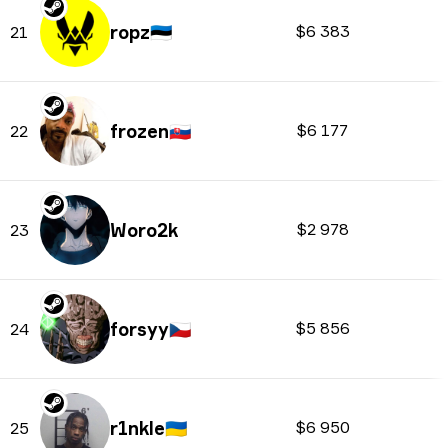
ropz
🇪🇪
$6 383
21
frozen
🇸🇰
$6 177
22
Woro2k
$2 978
23
forsyy
🇨🇿
$5 856
24
r1nkle
🇺🇦
$6 950
25