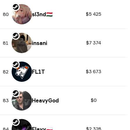
sl3nd
🇭🇺
$5 425
80
insani
$7 374
81
FL1T
$3 673
82
HeavyGod
$0
83
Flayy
🇵🇱
$2 328
84