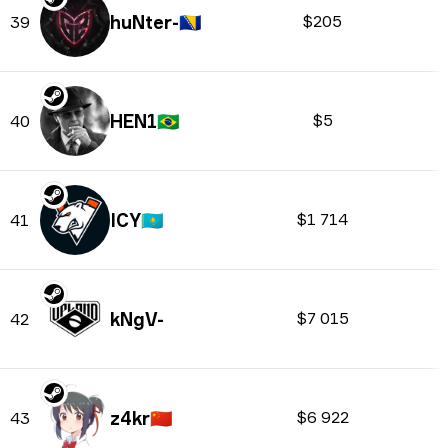
huNter-
🇧🇦
$205
39
HEN1
🇧🇷
$5
40
ICY
🇰🇿
$1 714
41
kNgV-
$7 015
42
z4kr
🇨🇳
$6 922
43