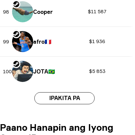
Cooper
$11 587
98
afro
🇫🇷
$1 936
99
JOTA
🇧🇷
$5 853
100
IPAKITA PA
Paano Hanapin ang Iyong