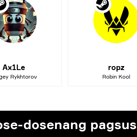
Ax1Le
ropz
gey Rykhtorov
Robin Kool
ose-dosenang pagsus