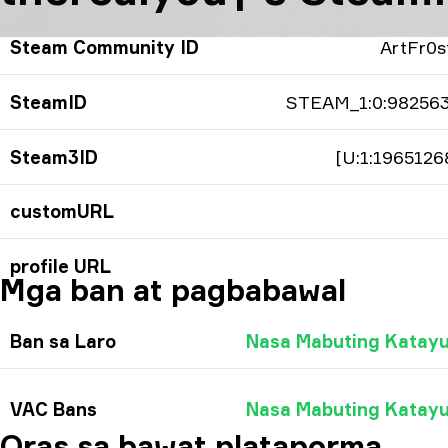
Steam Community ID
ArtFr0s
SteamID
STEAM_1:0:98256
Steam3ID
[U:1:1965126
customURL
profile URL
Mga ban at pagbabawal
Ban sa Laro
Nasa Mabuting Katay
VAC Bans
Nasa Mabuting Katay
Oras sa bawat plataporma