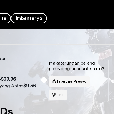
ita
Imbentaryo
tal
Makatarungan ba ang
presyo ng account na ito?
o
$39.96
Tapat na Presyo
yang Antas
$9.36
Hindi
IDs