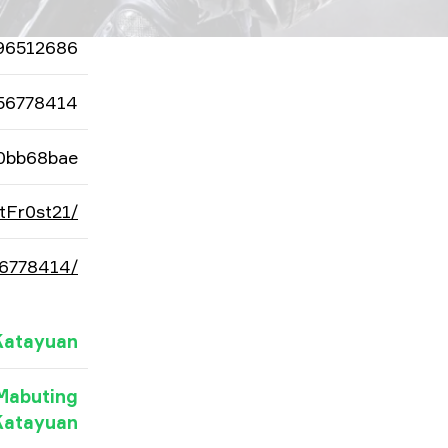
96512686
56778414
0bb68bae
tFr0st21/
56778414/
Katayuan
Mabuting
Katayuan