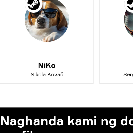
NiKo
Nikola Kovač
Ser
Naghanda kami ng d