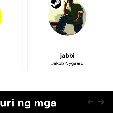
jabbi
Jakob Nygaard
uri ng mga