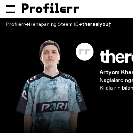
Profilerr
Hanapan ng Steam ID
therealyou†
ther
Artyom Khar
Naglalaro
ng
Kilala
rin
bila