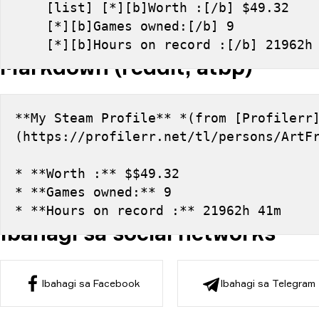
    [list] [*][b]Worth :[/b] $49.32
    [*][b]Games owned:[/b] 9
    [*][b]Hours on record :[/b] 21962
Markdown (reddit, atbp)
**My Steam Profile** *(from [Profilerr
(https://profilerr.net/tl/persons/ArtF
* **Worth :** $$49.32
* **Games owned:** 9
* **Hours on record :** 21962h 41m
Ibahagi sa social networks
Ibahagi sa Facebook
Ibahagi sa Telegram