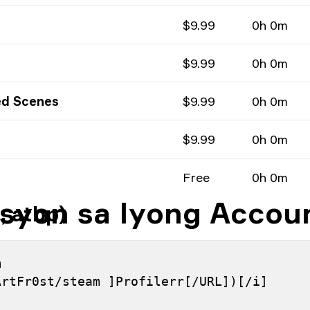
$9.99
0h 0m
$9.99
0h 0m
ed Scenes
$9.99
0h 0m
$9.99
0h 0m
Free
0h 0m
syon sa Iyong Accou
, atbp)
 
ArtFr0st/steam ]Profilerr[/URL])[/i]