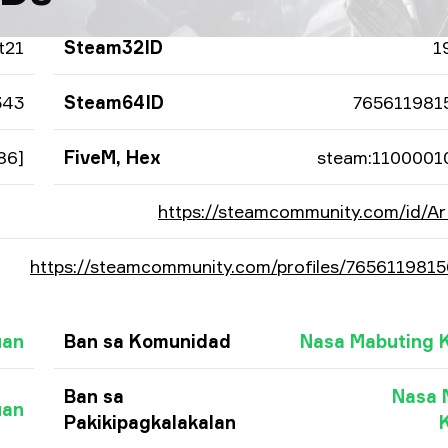
t21
Steam32ID
1
343
Steam64ID
765611981
86]
FiveM, Hex
steam:1100001
https://steamcommunity.com/id/Ar
https://steamcommunity.com/profiles/765611981
uan
Ban sa Komunidad
Nasa Mabuting 
Ban sa
Nasa 
uan
Pakikipagkalakalan