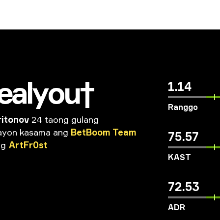
ealyou†
1.14
Ranggo
itonov
24 taong gulang
ayon
kasama
ang
BetBoom
Team
75.57
ng
ArtFr0st
KAST
72.53
ADR