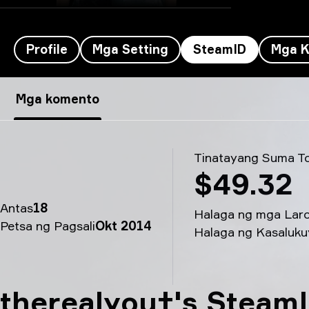
Profile
Mga Setting
SteamID
Mga K
ArtFr0st’s SteamID - therealyou†
Mga komento
Tinatayang Suma To
$49.32
Antas
18
Halaga ng mga Lar
Petsa ng Pagsali
Okt 2014
Halaga ng Kasaluku
therealyou†'s Steam