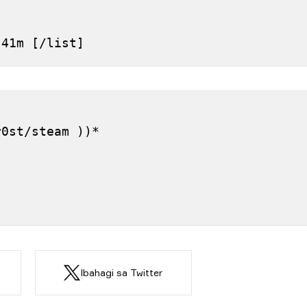
h 41m [/list]
]
r0st/steam ))*
Ibahagi sa Twitter