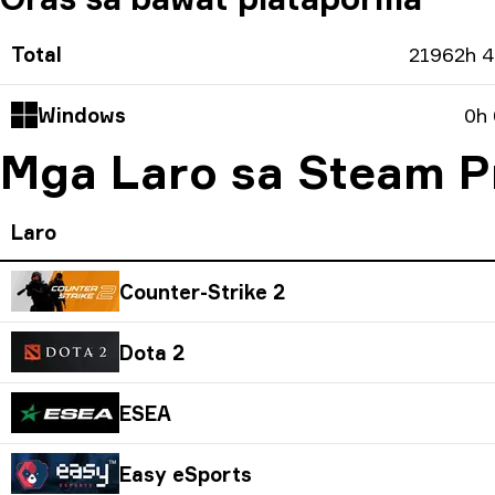
Total
21962h 
Windows
0h
Mga Laro sa Steam Pr
Laro
Counter-Strike 2
Dota 2
ESEA
Easy eSports