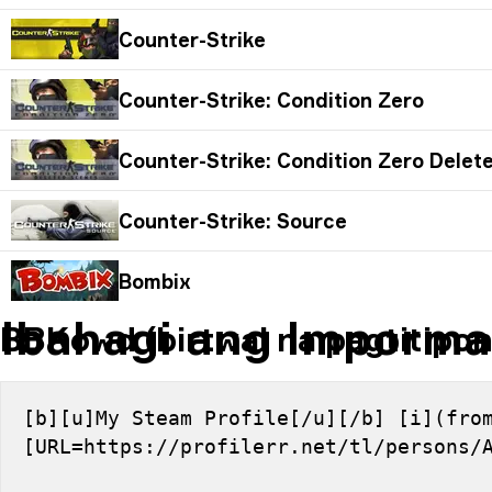
Counter-Strike
Counter-Strike: Condition Zero
Counter-Strike: Condition Zero Delet
Counter-Strike: Source
Bombix
Ibahagi ang Imporma
BBKowd (birtwal na pagtitipon
[b][u]My Steam Profile[/u][/b] [i](from
[URL=https://profilerr.net/tl/persons/