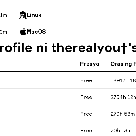
41m
Linux
 0m
MacOS
ofile ni therealyou†'
Presyo
Oras ng 
Free
18917h 1
Free
2754h 12
Free
270h 58m
Free
20h 13m