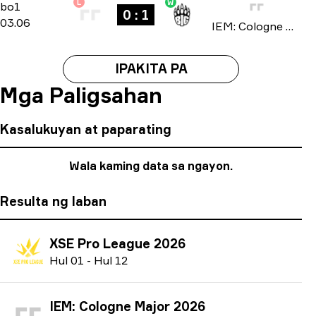
L
W
Stage 1
-
bo1
bo1
0 : 1
03.06
IEM: Cologne Major 2026
IPAKITA PA
Mga Paligsahan
Kasalukuyan at paparating
Wala kaming data sa ngayon.
Resulta ng laban
XSE Pro League 2026
H
ul
01
-
H
ul
12
IEM: Cologne Major 2026