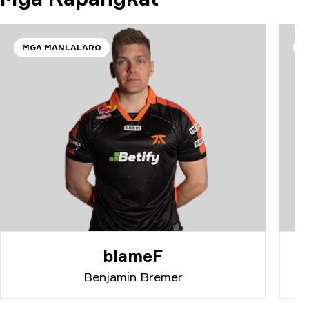
MGA MANLALARO
M
blameF
Benjamin Bremer