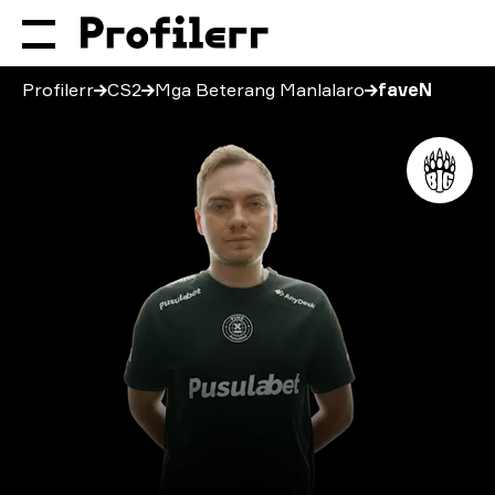
Profilerr
CS2
Mga Beterang Manlalaro
faveN