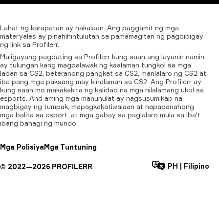
Lahat
ng
karapatan
ay
nakalaan.
Ang
paggamit
ng
mga
materyales
ay
pinahihintulutan
sa
pamamagitan
ng
pagbibigay
ng
link
sa
Profilerr.
Maligayang pagdating sa Profilerr kung saan ang layunin namin
ay tulungan kang magpalawak ng kaalaman tungkol sa mga
laban sa CS2, beteranong pangkat sa CS2, manlalaro ng CS2 at
iba pang mga paksang may kinalaman sa CS2. Ang Profilerr ay
kung saan mo makakakita ng kalidad na mga nilalamang ukol sa
esports. And aming mga manunulat ay nagsusumikap na
magbigay ng tumpak, mapagkakatiwalaan at napapanahong
mga balita sa esport, at mga gabay sa paglalaro mula sa iba't
ibang bahagi ng mundo.
Mga Polisiya
Mga Tuntuning
PH
|
Filipino
©
2022—
2026
PROFILERR