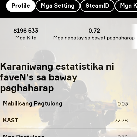
Profile
Mga Setting
SteamID
Mga K
Profile ni faveN
$196 533
0.72
Mga Kita
Mga napatay sa bawat paghaharap
Karaniwang estatistika ni
faveN's sa baway
paghaharap
Mabilisang Pagtulong
0.03
KAST
72.78