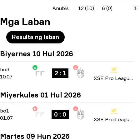
Anubis
12 (10)
6 (0)
17
Mga Laban
Resulta ng laban
Biyernes 10 Hul 2026
W
L
Playoffs
-
bo3
bo3
2 : 1
10.07
XSE Pro League 2026
Miyerkules 01 Hul 2026
L
L
Group Stage
-
bo1
bo1
0 : 0
01.07
XSE Pro League 2026
Martes 09 Hun 2026