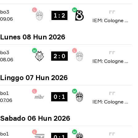
L
W
Stage 2
-
bo3
bo3
1 : 2
09.06
IEM: Cologne Major 2026
Lunes 08 Hun 2026
W
L
Stage 2
-
bo3
bo3
2 : 0
08.06
IEM: Cologne Major 2026
Linggo 07 Hun 2026
L
W
Stage 2
-
bo1
bo1
0 : 1
07.06
IEM: Cologne Major 2026
Sabado 06 Hun 2026
L
W
Stage 2
-
bo1
bo1
0 : 1