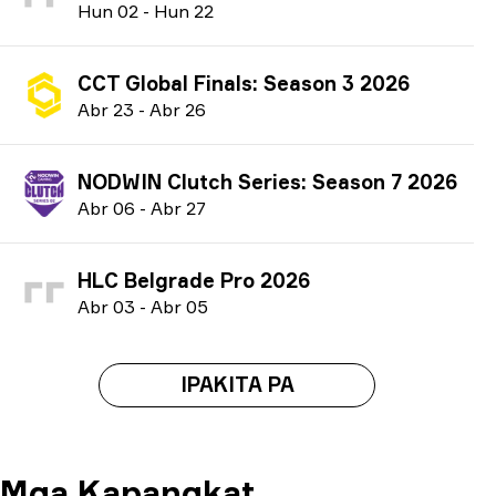
H
un
02
-
H
un
22
CCT Global Finals: Season 3 2026
A
br
23
-
A
br
26
NODWIN Clutch Series: Season 7 2026
A
br
06
-
A
br
27
HLC Belgrade Pro 2026
A
br
03
-
A
br
05
IPAKITA PA
Mga Kapangkat