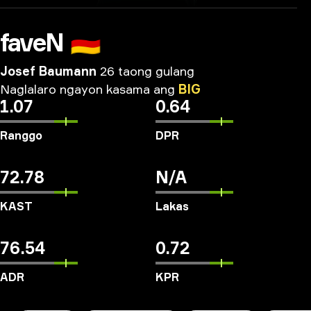
faveN
🇩🇪
Josef Baumann
26 taong gulang
Naglalaro
ngayon
kasama
ang
BIG
1.07
0.64
Ranggo
DPR
72.78
N/A
KAST
Lakas
76.54
0.72
ADR
KPR