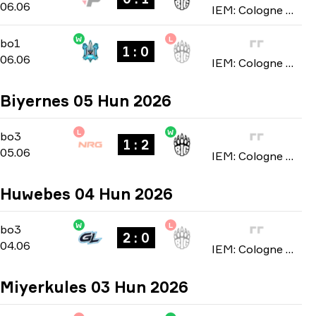
06.06
IEM: Cologne Major 2026
W
L
Stage 2
-
bo1
bo1
1 : 0
06.06
IEM: Cologne Major 2026
Biyernes 05 Hun 2026
L
W
Stage 1
-
bo3
bo3
1 : 2
05.06
IEM: Cologne Major 2026
Huwebes 04 Hun 2026
W
L
Stage 1
-
bo3
bo3
2 : 0
04.06
IEM: Cologne Major 2026
Miyerkules 03 Hun 2026