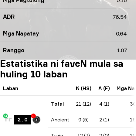
Mga Pagtulong
0.16
ADR
76.54
Mga Napatay
0.64
Ranggo
1.07
Estatistika ni faveN mula sa
huling 10 laban
Laban
K (HS)
A (F)
Mga Na
Total
21 (12)
4 (1)
30
W
L
2
:
0
Ancient
9 (5)
2 (1)
15
Train
12 (7)
2 (0)
15