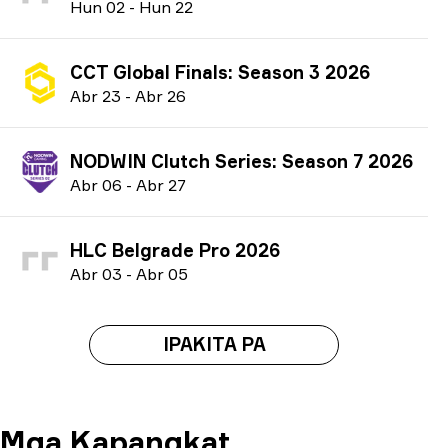
H
un
02
-
H
un
22
CCT Global Finals: Season 3 2026
A
br
23
-
A
br
26
NODWIN Clutch Series: Season 7 2026
A
br
06
-
A
br
27
HLC Belgrade Pro 2026
A
br
03
-
A
br
05
IPAKITA PA
Mga Kapangkat