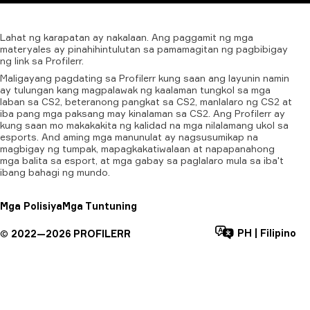
Lahat
ng
karapatan
ay
nakalaan.
Ang
paggamit
ng
mga
materyales
ay
pinahihintulutan
sa
pamamagitan
ng
pagbibigay
ng
link
sa
Profilerr.
Maligayang pagdating sa Profilerr kung saan ang layunin namin
ay tulungan kang magpalawak ng kaalaman tungkol sa mga
laban sa CS2, beteranong pangkat sa CS2, manlalaro ng CS2 at
iba pang mga paksang may kinalaman sa CS2. Ang Profilerr ay
kung saan mo makakakita ng kalidad na mga nilalamang ukol sa
esports. And aming mga manunulat ay nagsusumikap na
magbigay ng tumpak, mapagkakatiwalaan at napapanahong
mga balita sa esport, at mga gabay sa paglalaro mula sa iba't
ibang bahagi ng mundo.
Mga Polisiya
Mga Tuntuning
PH
|
Filipino
©
2022—
2026
PROFILERR