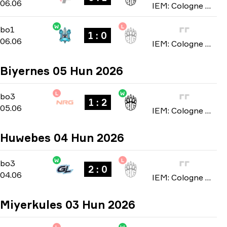
06.06
IEM: Cologne Major 2026
W
L
Stage 2
-
bo1
bo1
1 : 0
06.06
IEM: Cologne Major 2026
Biyernes 05 Hun 2026
L
W
Stage 1
-
bo3
bo3
1 : 2
05.06
IEM: Cologne Major 2026
Huwebes 04 Hun 2026
W
L
Stage 1
-
bo3
bo3
2 : 0
04.06
IEM: Cologne Major 2026
Miyerkules 03 Hun 2026