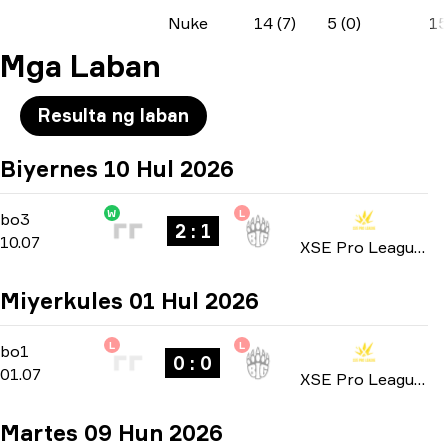
Nuke
14 (7)
5 (0)
15
Mga Laban
Resulta ng laban
Biyernes 10 Hul 2026
W
L
Playoffs
-
bo3
bo3
2 : 1
10.07
XSE Pro League 2026
Miyerkules 01 Hul 2026
L
L
Group Stage
-
bo1
bo1
0 : 0
01.07
XSE Pro League 2026
Martes 09 Hun 2026