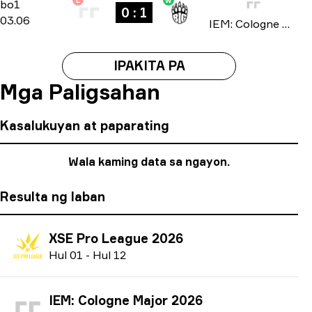
L
W
Stage 1
-
bo1
bo1
0 : 1
03.06
IEM: Cologne Major 2026
IPAKITA PA
Mga Paligsahan
Kasalukuyan at paparating
Wala kaming data sa ngayon.
Resulta ng laban
XSE Pro League 2026
H
ul
01
-
H
ul
12
IEM: Cologne Major 2026