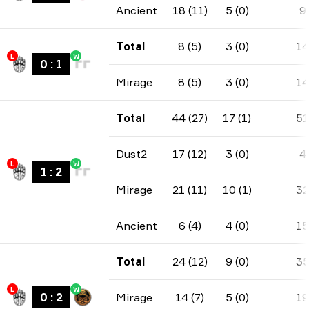
Ancient
18 (11)
5 (0)
9
Total
8 (5)
3 (0)
14
L
W
0
:
1
Mirage
8 (5)
3 (0)
14
Total
44 (27)
17 (1)
51
Dust2
17 (12)
3 (0)
4
L
W
1
:
2
Mirage
21 (11)
10 (1)
32
Ancient
6 (4)
4 (0)
15
Total
24 (12)
9 (0)
3
L
W
0
:
2
Mirage
14 (7)
5 (0)
19