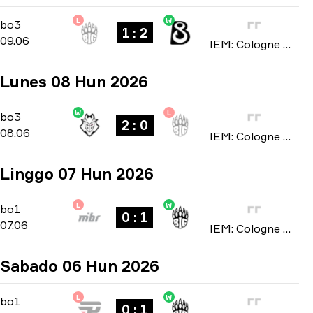
L
W
Stage 2
-
bo3
bo3
1 : 2
09.06
IEM: Cologne Major 2026
Lunes 08 Hun 2026
W
L
Stage 2
-
bo3
bo3
2 : 0
08.06
IEM: Cologne Major 2026
Linggo 07 Hun 2026
L
W
Stage 2
-
bo1
bo1
0 : 1
07.06
IEM: Cologne Major 2026
Sabado 06 Hun 2026
L
W
Stage 2
-
bo1
bo1
0 : 1