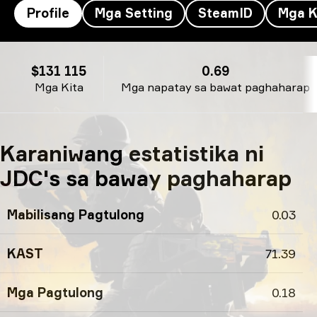
Profile
Mga Setting
SteamID
Mga K
Profile ni JDC
$131 115
0.69
Mga Kita
Mga napatay sa bawat paghaharap
Karaniwang estatistika ni
JDC's sa baway paghaharap
Mabilisang Pagtulong
0.03
KAST
71.39
Mga Pagtulong
0.18