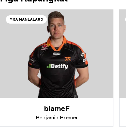
MGA MANLALARO
M
blameF
Benjamin Bremer