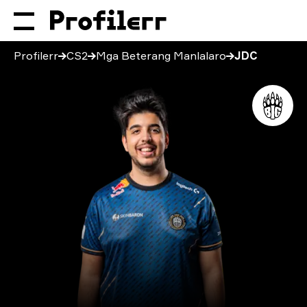
Profilerr
CS2
Mga Beterang Manlalaro
JDC