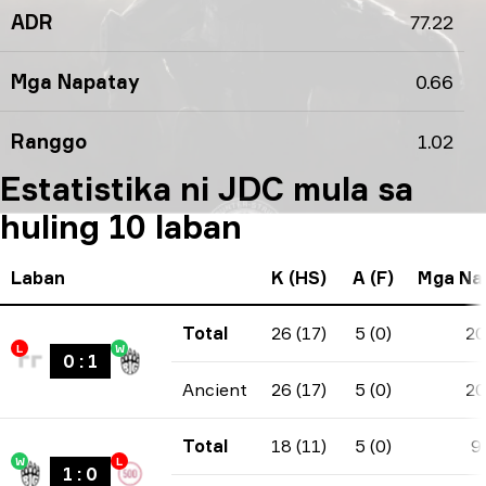
ADR
77.22
Mga Napatay
0.66
Ranggo
1.02
Estatistika ni JDC mula sa
huling 10 laban
Laban
K (HS)
A (F)
Mga Na
Total
26 (17)
5 (0)
20
L
W
0
:
1
Ancient
26 (17)
5 (0)
20
Total
18 (11)
5 (0)
9
W
L
1
:
0