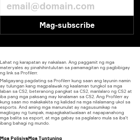
Mag-subscribe
Lahat
ng
karapatan
ay
nakalaan.
Ang
paggamit
ng
mga
materyales
ay
pinahihintulutan
sa
pamamagitan
ng
pagbibigay
ng
link
sa
Profilerr.
Maligayang pagdating sa Profilerr kung saan ang layunin namin
ay tulungan kang magpalawak ng kaalaman tungkol sa mga
laban sa CS2, beteranong pangkat sa CS2, manlalaro ng CS2 at
iba pang mga paksang may kinalaman sa CS2. Ang Profilerr ay
kung saan mo makakakita ng kalidad na mga nilalamang ukol sa
esports. And aming mga manunulat ay nagsusumikap na
magbigay ng tumpak, mapagkakatiwalaan at napapanahong
mga balita sa esport, at mga gabay sa paglalaro mula sa iba't
ibang bahagi ng mundo.
Mga Polisiya
Mga Tuntuning