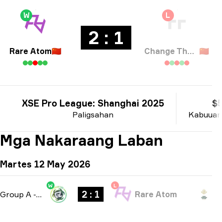
W
L
2 : 1
Rare Atom
🇨🇳
Change The Game
🇨🇳
XSE Pro League: Shanghai 2025
$
Paligsahan
Kabuuan
Mga Nakaraang Laban
Martes 12 May 2026
W
L
2 : 1
Group A
-
bo3
Rare Atom