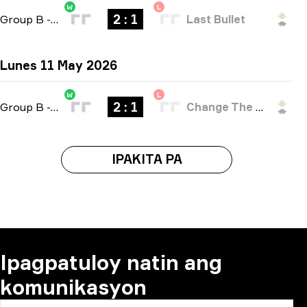
W
L
2 : 1
Group B
-
bo3
Last Bullet
Lunes 11 May 2026
W
L
2 : 1
Group B
-
bo3
Change The Game
IPAKITA PA
Ipagpatuloy natin ang
komunikasyon