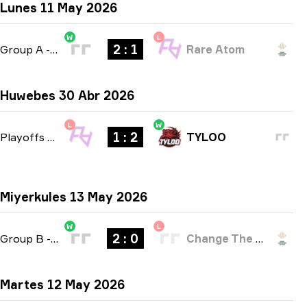
Lunes 11 May 2026
W
L
2 : 1
Group A
-
bo3
Rare Atom
Huwebes 30 Abr 2026
L
W
1 : 2
Playoffs
-
bo3
TYLOO
Miyerkules 13 May 2026
W
L
2 : 0
Group B
-
bo3
Change The Game
Martes 12 May 2026