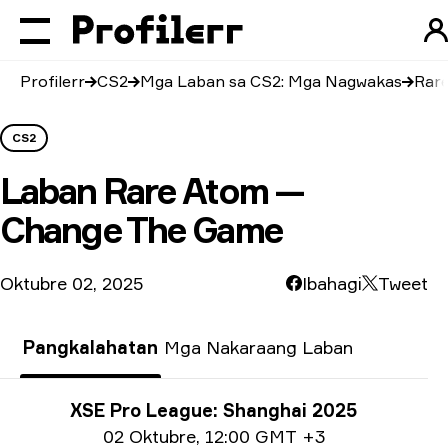
Profilerr
CS2
Mga Laban sa CS2: Mga Nagwakas
Rar
CS2
Laban
Rare Atom —
Change The Game
Oktubre 02, 2025
Ibahagi
Tweet
Pangkalahatan
Mga Nakaraang Laban
Impormasyon tungkol sa Paligsahan
XSE Pro League: Shanghai 2025
Impormasyon sa petsa
02 Oktubre
,
12:00 GMT +3