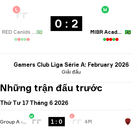
L
W
0 : 2
RED Canids Academy
🇧🇷
MIBR Academy
🇧🇷
Gamers Club Liga Série A: February 2026
Giải đấu
Những trận đấu trước
Thứ Tư 17 Tháng 6 2026
W
L
1 : 0
Group A
-
bo1
4M