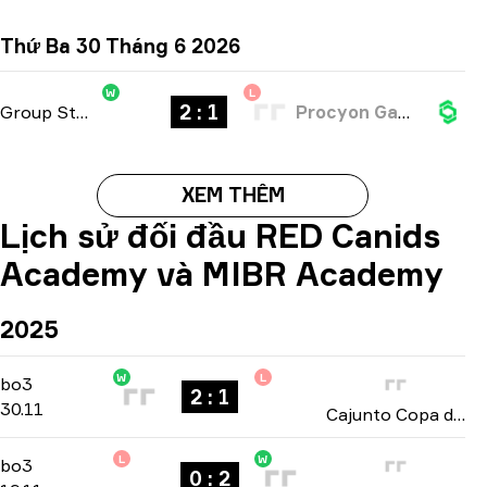
Thứ Ba 30 Tháng 6 2026
W
L
2 : 1
Group Stage
-
bo3
Procyon Gaming
XEM THÊM
Lịch sử đối đầu RED Canids
Academy và MIBR Academy
2025
W
L
Group B
-
bo3
bo3
2 : 1
30.11
Cajunto Copa do Brasil 2025
L
W
Group B
-
bo3
bo3
0 : 2