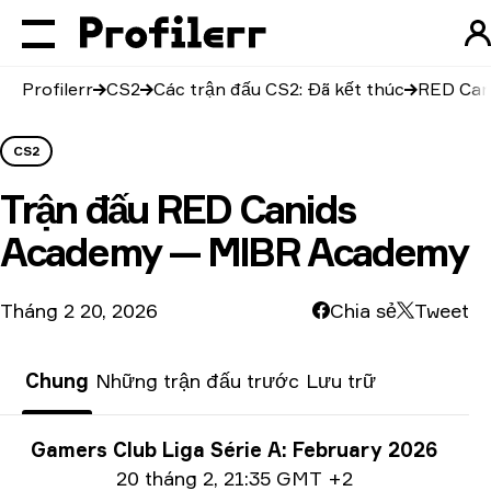
Profilerr
CS2
Các trận đấu CS2: Đã kết thúc
RED Can
CS2
Trận đấu
RED Canids
Academy — MIBR Academy
Tháng 2 20, 2026
Chia sẻ
Tweet
Chung
Những trận đấu trước
Lưu trữ
Thông tin giải đấu
Gamers Club Liga Série A: February 2026
Thông tin ngày
20 tháng 2
,
21:35 GMT +2