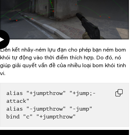
Liên kết nhảy-ném lựu đạn cho phép bạn ném bom
khói tự động vào thời điểm thích hợp. Do đó, nó
giúp giải quyết vấn đề của nhiều loại bom khói tinh
vi.
alias "+jumpthrow" "+jump;-
attack"
alias "-jumpthrow" "-jump"
bind "c" "+jumpthrow"