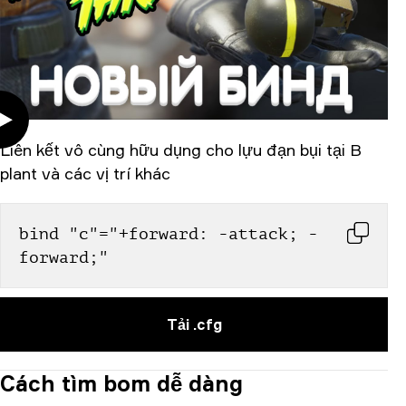
Liên kết vô cùng hữu dụng cho lựu đạn bụi tại B
plant và các vị trí khác
bind "c"="+forward: -attack; -
forward;"
Tải .cfg
Cách tìm bom dễ dàng