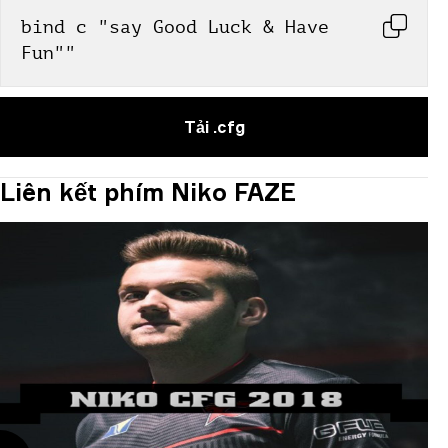
bind c "say Good Luck & Have 
Fun""
Tải .cfg
Liên kết phím Niko FAZE