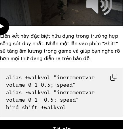
Liên kết này đặc biệt hữu dụng trong trường hợp
sống sót duy nhất. Nhấn một lần vào phím "Shift"
sẽ tăng âm lượng trong game và giúp bạn nghe rõ
hơn mọi thứ đang diễn ra trên bản đồ.
alias +walkvol "incrementvar 
volume 0 1 0.5;+speed"
alias -walkvol "incrementvar 
volume 0 1 -0.5;-speed"
bind shift +walkvol
Tải .cfg