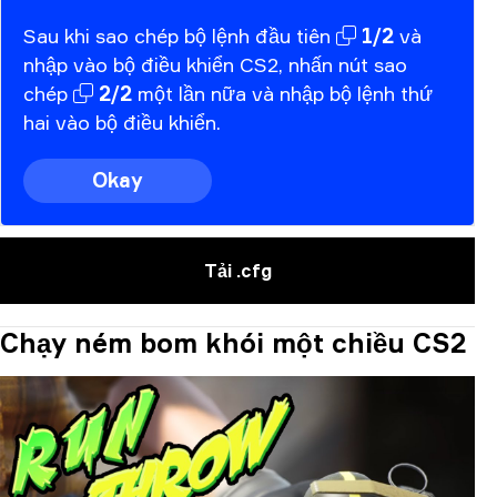
Sau
khi
sao
chép
bộ
lệnh
đầu
tiên
1/2
và
nhập
vào
bộ
điều
khiển
CS2,
nhấn
nút
sao
chép
2/2
một
lần
nữa
và
nhập
bộ
lệnh
thứ
hai
vào
bộ
điều
khiển.
Okay
Tải .cfg
Chạy ném bom khói một chiều CS2