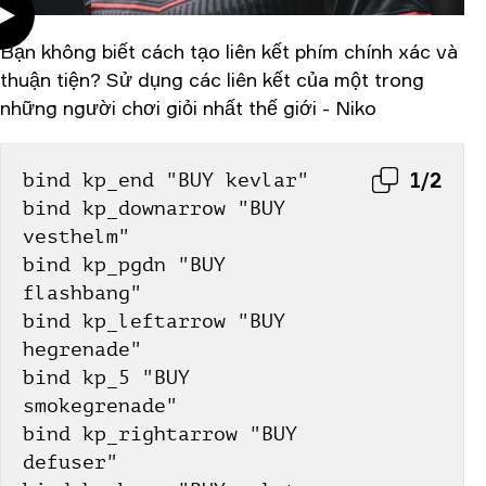
Bạn không biết cách tạo liên kết phím chính xác và
thuận tiện? Sử dụng các liên kết của một trong
những người chơi giỏi nhất thế giới - Niko
1/2
bind kp_end "BUY kevlar"
bind kp_downarrow "BUY 
vesthelm"
bind kp_pgdn "BUY 
flashbang"
bind kp_leftarrow "BUY 
hegrenade"
bind kp_5 "BUY 
smokegrenade"
bind kp_rightarrow "BUY 
defuser"