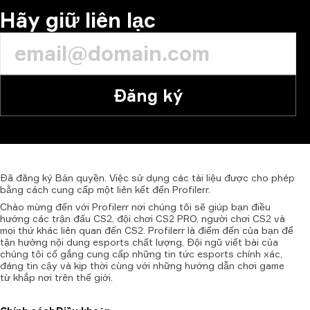
Hãy giữ liên lạc
Đăng ký
Đã
đăng
ký
Bản
quyền.
Việc
sử
dụng
các
tài
liệu
được
cho
phép
bằng
cách
cung
cấp
một
liên
kết
đến
Profilerr.
Chào mừng đến với Profilerr nơi chúng tôi sẽ giúp bạn điều
hướng các trận đấu CS2, đội chơi CS2 PRO, người chơi CS2 và
mọi thứ khác liên quan đến CS2. Profilerr là điểm đến của bạn để
tận hưởng nội dung esports chất lượng. Đội ngũ viết bài của
chúng tôi cố gắng cung cấp những tin tức esports chính xác,
đáng tin cậy và kịp thời cùng với những hướng dẫn chơi game
từ khắp nơi trên thế giới.