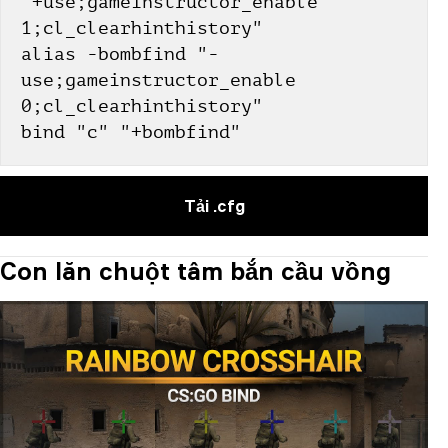
"+use;gameinstructor_enable 
1;cl_clearhinthistory"
alias -bombfind "-
use;gameinstructor_enable 
0;cl_clearhinthistory"
bind "c" "+bombfind"
Tải .cfg
Con lăn chuột tâm bắn cầu vồng