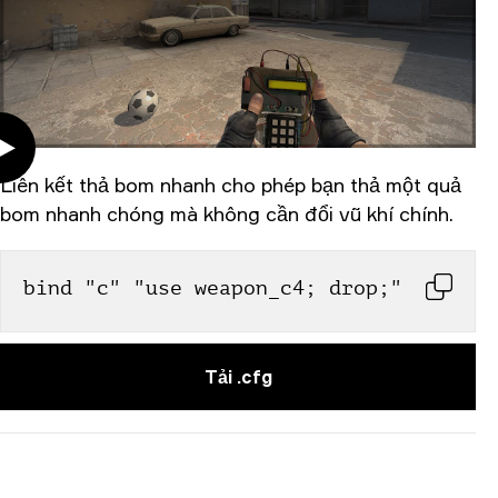
Liên kết thả bom nhanh cho phép bạn thả một quả
bom nhanh chóng mà không cần đổi vũ khí chính.
bind "c" "use weapon_c4; drop;"
Tải .cfg