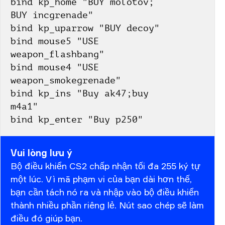
bind kp_home "BUY molotov; 
BUY incgrenade"
bind kp_uparrow "BUY decoy"
bind mouse5 "USE 
weapon_flashbang"
bind mouse4 "USE 
weapon_smokegrenade"
bind kp_ins "Buy ak47;buy 
m4a1"
bind kp_enter "Buy p250"
Vui lòng lưu ý
Bộ điều khiển CS2 chấp nhận tối đa 255 ký tự
một lúc. Vì mã phạm vi của bạn dài hơn thế,
bạn cần tách nó ra và nhập vào bộ điều khiển
thành nhiều phần riêng lẻ. Nút sao chép sẽ làm
điều đó giúp bạn.