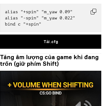
alias "+spin" "m_yaw 0.09"
alias "-spin" "m_yaw 0.022"
bind c "+spin"
Tải .cfg
Tăng âm lượng của game khi đang
trốn (giữ phím Shift)