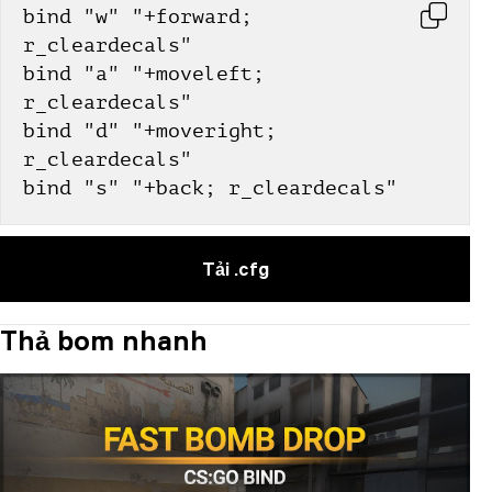
bind "w" "+forward; 
r_cleardecals"
bind "a" "+moveleft; 
r_cleardecals"
bind "d" "+moveright; 
r_cleardecals"
bind "s" "+back; r_cleardecals"
Tải .cfg
Thả bom nhanh