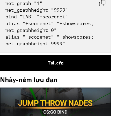
net_graph "1"
net_graphheight "9999"
bind "TAB" "+scorenet"
alias "+scorenet" "+showscores; 
net_graphheight 0"
alias "-scorenet" "-showscores; 
net_graphheight 9999"
Tải .cfg
Nhảy-ném lựu đạn