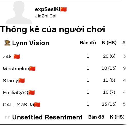
expSasiKi
🇨🇳
JiaZhi Cai
Thông kê của người chơi
Lynn Vision
Bản đồ
K (HS)
A 
z4kr
🇨🇳
1
20 (6)
3 
Westmelon
🇨🇳
1
18 (13)
9 
Starry
🇨🇳
1
11 (8)
4 
EmiliaQAQ
🇨🇳
1
10 (7)
4 
C4LLM3SU3
🇨🇳
1
23 (13)
5 
Unsettled Resentment
Bản đồ
K (HS)