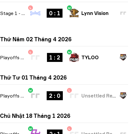
L
W
0 : 1
Stage 1
-
bo1
Lynn Vision
Thứ Năm 02 Tháng 4 2026
L
W
1 : 2
Playoffs
-
bo3
TYLOO
Thứ Tư 01 Tháng 4 2026
W
L
2 : 0
Playoffs
-
bo3
Unsettled Resentment
Chủ Nhật 18 Tháng 1 2026
W
L
Playoffs
-
bo3
Unsettled Resentment