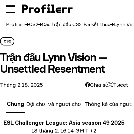
Profilerr
CS2
Các trận đấu CS2: Đã kết thúc
Lynn Vis
CS2
Trận đấu
Lynn Vision —
Unsettled Resentment
Tháng 2 18, 2025
Chia sẻ
Tweet
Chung
Đội chơi và người chơi
Thông kê của người
Thông tin giải đấu
ESL Challenger League: Asia season 49 2025
Thông tin ngày
18 tháng 2
,
16:14 GMT +2