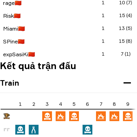
rage
🇨🇳
1
10 (7)
Risk
🇨🇳
1
15 (4)
Miami
🇨🇳
1
13 (5)
SPine
🇨🇳
1
15 (8)
expSasiKi
🇨🇳
1
7 (1)
Kết quả trận đấu
Train
1
2
3
4
5
6
7
8
9