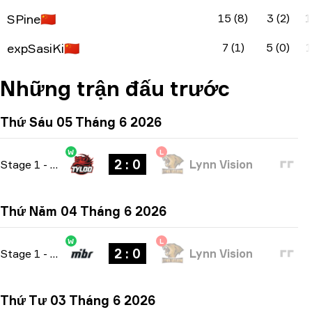
SPine
🇨🇳
15 (8)
3 (2)
1
expSasiKi
🇨🇳
7 (1)
5 (0)
1
Những trận đấu trước
Thứ Sáu 05 Tháng 6 2026
W
L
2 : 0
Stage 1
-
bo3
Lynn Vision
Thứ Năm 04 Tháng 6 2026
W
L
2 : 0
Stage 1
-
bo3
Lynn Vision
Thứ Tư 03 Tháng 6 2026