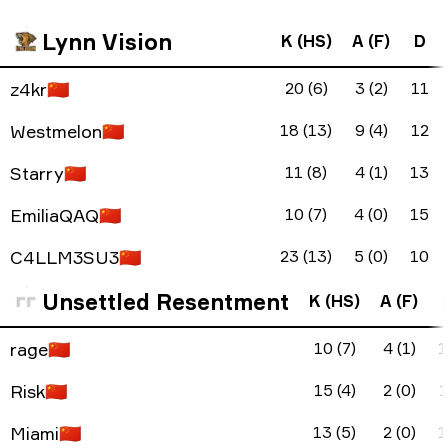
Lynn Vision
K (HS)
A (F)
D
z4kr
🇨🇳
20 (6)
3 (2)
11
Westmelon
🇨🇳
18 (13)
9 (4)
12
Starry
🇨🇳
11 (8)
4 (1)
13
EmiliaQAQ
🇨🇳
10 (7)
4 (0)
15
C4LLM3SU3
🇨🇳
23 (13)
5 (0)
10
Unsettled Resentment
K (HS)
A (F)
rage
🇨🇳
10 (7)
4 (1)
1
Risk
🇨🇳
15 (4)
2 (0)
1
Miami
🇨🇳
13 (5)
2 (0)
1