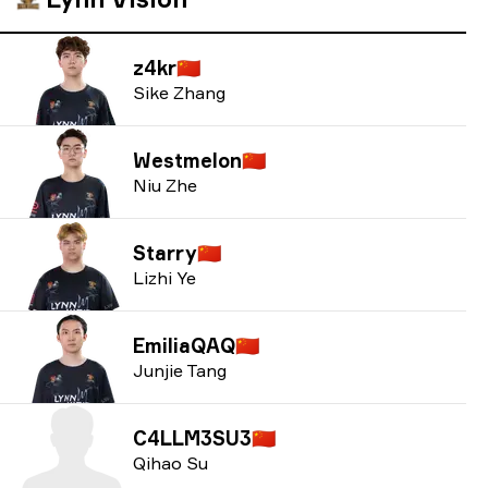
z4kr
🇨🇳
Sike Zhang
Westmelon
🇨🇳
Niu Zhe
Starry
🇨🇳
Lizhi Ye
EmiliaQAQ
🇨🇳
Junjie Tang
C4LLM3SU3
🇨🇳
Qihao Su