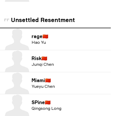
Unsettled Resentment
rage
🇨🇳
Hao Yu
Risk
🇨🇳
Junqi Chen
Miami
🇨🇳
Yueyu Chen
SPine
🇨🇳
Qingsong Long