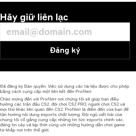
Hãy giữ liên lạc
Đăng ký
Đã
đăng
ký
Bản
quyền.
Việc
sử
dụng
các
tài
liệu
được
cho
phép
bằng
cách
cung
cấp
một
liên
kết
đến
Profilerr.
Chào mừng đến với Profilerr nơi chúng tôi sẽ giúp bạn điều
hướng các trận đấu CS2, đội chơi CS2 PRO, người chơi CS2 và
mọi thứ khác liên quan đến CS2. Profilerr là điểm đến của bạn để
tận hưởng nội dung esports chất lượng. Đội ngũ viết bài của
chúng tôi cố gắng cung cấp những tin tức esports chính xác,
đáng tin cậy và kịp thời cùng với những hướng dẫn chơi game
từ khắp nơi trên thế giới.