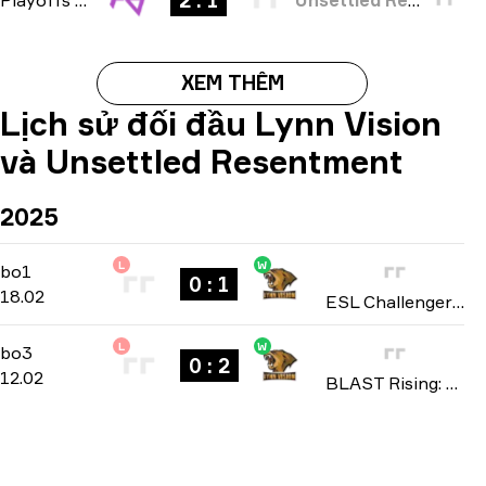
2 : 1
XEM THÊM
Lịch sử đối đầu Lynn Vision
và Unsettled Resentment
2025
L
W
Regular Season
-
bo1
bo1
0 : 1
18.02
ESL Challenger League: Asia season 49 2025
L
W
Playoffs
-
bo3
bo3
0 : 2
12.02
BLAST Rising: Asia Spring 2025