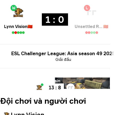
W
L
1 : 0
Lynn Vision
🇨🇳
Unsettled Resentment
🇨🇳
ESL Challenger League: Asia season 49 2025
Giải đấu
Bản đồ
Train
13 : 8
Đội chơi và người chơi
Lynn Vision