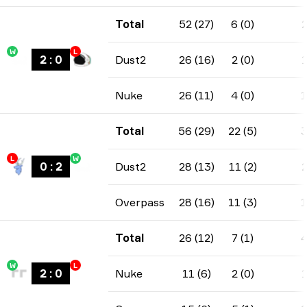
Total
52 (27)
6 (0)
W
L
2
:
0
Dust2
26 (16)
2 (0)
Nuke
26 (11)
4 (0)
Total
56 (29)
22 (5)
L
W
0
:
2
Dust2
28 (13)
11 (2)
Overpass
28 (16)
11 (3)
Total
26 (12)
7 (1)
W
L
2
:
0
Nuke
11 (6)
2 (0)