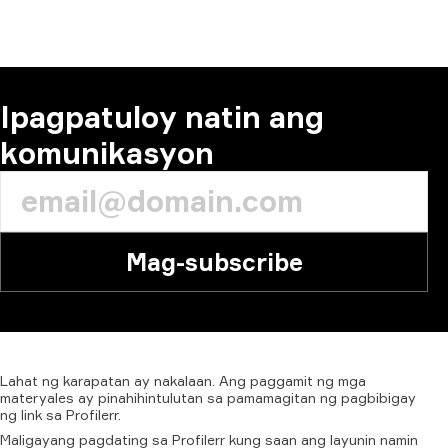
MAGKOMENTO
Ipagpatuloy natin ang
komunikasyon
Mag-subscribe
Lahat
ng
karapatan
ay
nakalaan.
Ang
paggamit
ng
mga
materyales
ay
pinahihintulutan
sa
pamamagitan
ng
pagbibigay
ng
link
sa
Profilerr.
Maligayang pagdating sa Profilerr kung saan ang layunin namin