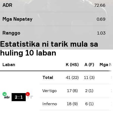
ADR
72.66
Mga Napatay
0.69
Ranggo
1.03
Estatistika ni tarik mula sa
huling 10 laban
Laban
K (HS)
A (F)
Mga N
Total
41 (22)
11 (3)
Vertigo
17 (8)
2 (1)
W
L
2
:
1
Inferno
18 (9)
6 (1)