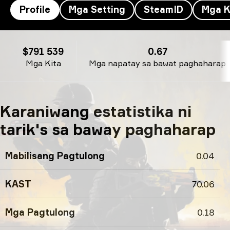
Profile
Mga Setting
SteamID
Mga K
Profile ni tarik
$791 539
0.67
Mga Kita
Mga napatay sa bawat paghaharap
Karaniwang estatistika ni
tarik's sa baway paghaharap
Mabilisang Pagtulong
0.04
KAST
70.06
Mga Pagtulong
0.18