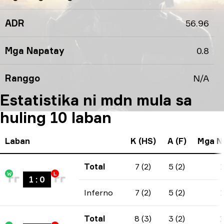
ADR
56.96
Mga Napatay
0.8
Ranggo
N/A
Estatistika ni mdn mula sa
huling 10 laban
Laban
K (HS)
A (F)
Mga N
Total
7 (2)
5 (2)
W
L
1
:
0
Inferno
7 (2)
5 (2)
Total
8 (3)
3 (2)