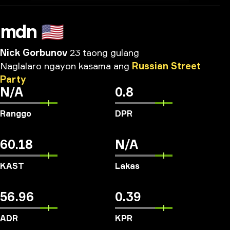
mdn
🇺🇸
Nick Gorbunov
23 taong gulang
Naglalaro
ngayon
kasama
ang
Russian
Street
Party
N/A
0.8
Ranggo
DPR
60.18
N/A
KAST
Lakas
56.96
0.39
ADR
KPR