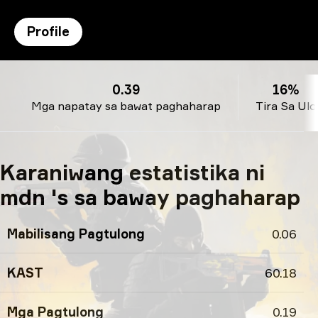
Profile
Profile ni mdn
0.39
16%
Mga napatay sa bawat paghaharap
Tira Sa Ulo
Karaniwang estatistika ni
mdn 's sa baway paghaharap
Mabilisang Pagtulong
0.06
KAST
60.18
Mga Pagtulong
0.19