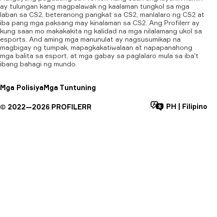
ay tulungan kang magpalawak ng kaalaman tungkol sa mga
laban sa CS2, beteranong pangkat sa CS2, manlalaro ng CS2 at
iba pang mga paksang may kinalaman sa CS2. Ang Profilerr ay
kung saan mo makakakita ng kalidad na mga nilalamang ukol sa
esports. And aming mga manunulat ay nagsusumikap na
magbigay ng tumpak, mapagkakatiwalaan at napapanahong
mga balita sa esport, at mga gabay sa paglalaro mula sa iba't
ibang bahagi ng mundo.
Mga Polisiya
Mga Tuntuning
PH
|
Filipino
©
2022—
2026
PROFILERR