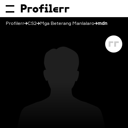
Profilerr
CS2
Mga Beterang Manlalaro
mdn