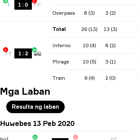
W
L
1
:
0
Overpass
8 (3)
3 (2)
Total
29 (13)
13 (3)
Inferno
10 (4)
8 (2)
L
W
1
:
2
Mirage
10 (5)
3 (1)
Train
9 (4)
2 (0)
Mga Laban
Resulta ng laban
Huwebes 13 Peb 2020
W
L
North America Open Qualifier 4
-
bo1
bo1