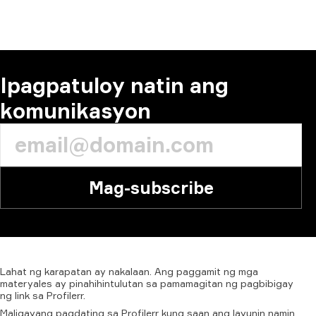
MAGKOMENTO
Ipagpatuloy natin ang
komunikasyon
Mag-subscribe
Lahat
ng
karapatan
ay
nakalaan.
Ang
paggamit
ng
mga
materyales
ay
pinahihintulutan
sa
pamamagitan
ng
pagbibigay
ng
link
sa
Profilerr.
Maligayang pagdating sa Profilerr kung saan ang layunin namin