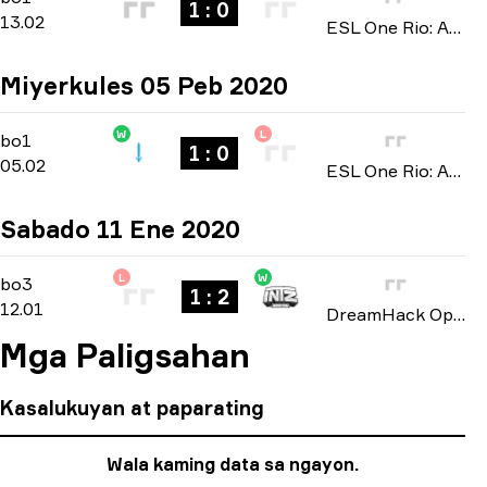
1 : 0
13.02
ESL One Rio: Americas Minor Championship 2020
Miyerkules 05 Peb 2020
W
L
North America Open Qualifier 2
-
bo1
bo1
1 : 0
05.02
ESL One Rio: Americas Minor Championship 2020
Sabado 11 Ene 2020
L
W
North American Open Qualifier
-
bo3
bo3
1 : 2
12.01
DreamHack Open: Leipzig 2020
Mga Paligsahan
Kasalukuyan at paparating
Wala kaming data sa ngayon.