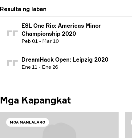
Resulta ng laban
ESL One Rio: Americas Minor
Championship 2020
P
eb
01
-
M
ar
10
DreamHack Open: Leipzig 2020
E
ne
11
-
E
ne
26
Mga Kapangkat
MGA MANLALARO
M