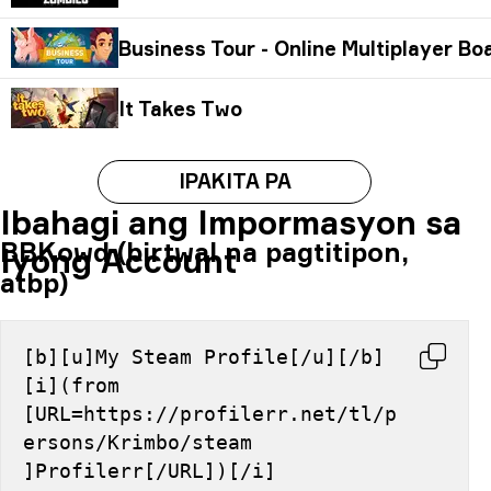
Business Tour - Online Multiplayer B
It Takes Two
IPAKITA PA
Ibahagi ang Impormasyon sa
BBKowd (birtwal na pagtitipon,
Iyong Account
atbp)
[b][u]My Steam Profile[/u][/b] 
[i](from 
[URL=https://profilerr.net/tl/p
ersons/Krimbo/steam 
]Profilerr[/URL])[/i]