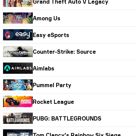
Grand Theft Auto V Legacy
Among Us
Easy eSports
Counter-Strike: Source
Aimlabs
Pummel Party
Rocket League
PUBG: BATTLEGROUNDS
Tom Clancy's Rainbow Six Siege