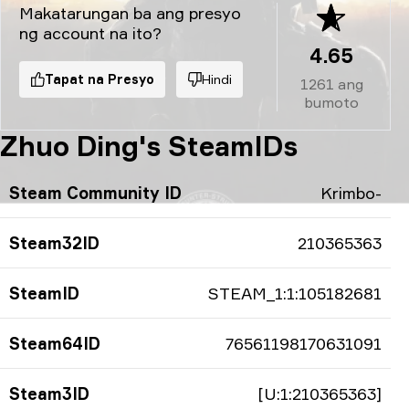
Makatarungan ba ang presyo
ng account na ito?
4.65
Tapat na Presyo
Hindi
1261
ang
bumoto
Zhuo Ding's SteamIDs
Steam Community ID
Krimbo-
Steam32ID
210365363
SteamID
STEAM_1:1:105182681
Steam64ID
76561198170631091
Steam3ID
[U:1:210365363]