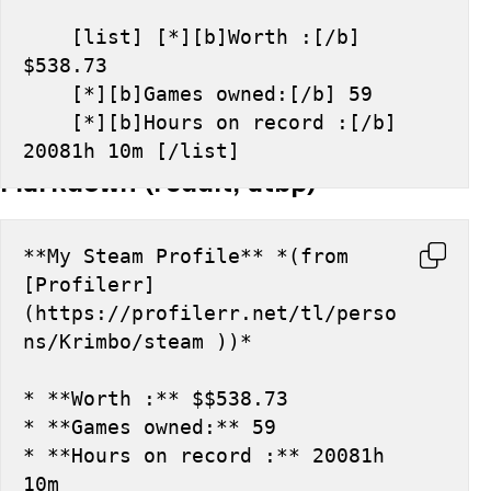
    [list] [*][b]Worth :[/b] 
$538.73
    [*][b]Games owned:[/b] 59
    [*][b]Hours on record :[/b] 
20081h 10m [/list]
Markdown (reddit, atbp)
**My Steam Profile** *(from 
[Profilerr]
(https://profilerr.net/tl/perso
ns/Krimbo/steam ))*
* **Worth :** $$538.73
* **Games owned:** 59
* **Hours on record :** 20081h 
10m