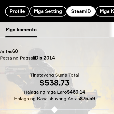
Profile
Mga Setting
SteamID
Mga K
Krimbo’s SteamID - Zhuo Ding
Mga komento
Antas
60
Petsa ng Pagsali
Dis 2014
Tinatayang Suma Total
$538.73
Halaga ng mga Laro
$463.14
Halaga ng Kasalukuyang Antas
$75.59