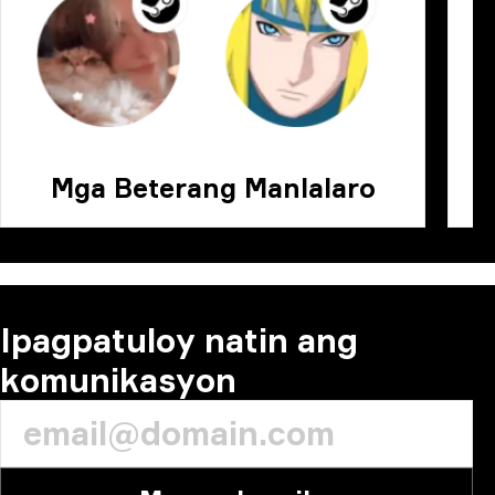
Mga Beterang Manlalaro
N
Ipagpatuloy natin ang
komunikasyon