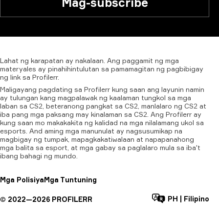
Mag-subscribe
Lahat
ng
karapatan
ay
nakalaan.
Ang
paggamit
ng
mga
materyales
ay
pinahihintulutan
sa
pamamagitan
ng
pagbibigay
ng
link
sa
Profilerr.
Maligayang pagdating sa Profilerr kung saan ang layunin namin
ay tulungan kang magpalawak ng kaalaman tungkol sa mga
laban sa CS2, beteranong pangkat sa CS2, manlalaro ng CS2 at
iba pang mga paksang may kinalaman sa CS2. Ang Profilerr ay
kung saan mo makakakita ng kalidad na mga nilalamang ukol sa
esports. And aming mga manunulat ay nagsusumikap na
magbigay ng tumpak, mapagkakatiwalaan at napapanahong
mga balita sa esport, at mga gabay sa paglalaro mula sa iba't
ibang bahagi ng mundo.
Mga Polisiya
Mga Tuntuning
PH
|
Filipino
©
2022—
2026
PROFILERR