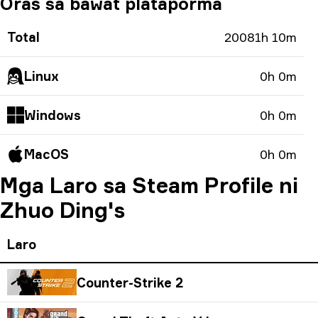
Oras sa bawat plataporma
Total
20081h 10m
Linux
0h 0m
Windows
0h 0m
MacOS
0h 0m
Mga Laro sa Steam Profile ni
Zhuo Ding's
Laro
Counter-Strike 2