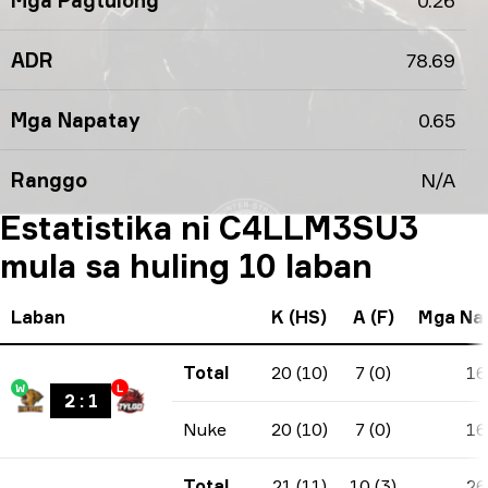
Mga Pagtulong
0.26
ADR
78.69
Mga Napatay
0.65
Ranggo
N/A
Estatistika ni C4LLM3SU3
mula sa huling 10 laban
Laban
K (HS)
A (F)
Mga Na
Total
20 (10)
7 (0)
16
W
L
2
:
1
Nuke
20 (10)
7 (0)
16
Total
21 (11)
10 (3)
26