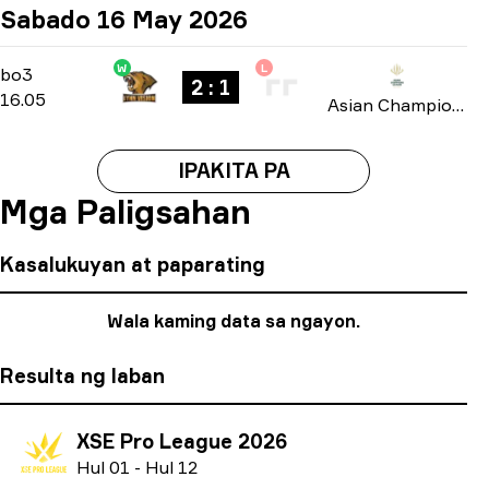
Sabado 16 May 2026
W
L
Group B
-
bo3
bo3
2 : 1
16.05
Asian Champions League 2026
IPAKITA PA
Mga Paligsahan
Kasalukuyan at paparating
Wala kaming data sa ngayon.
Resulta ng laban
XSE Pro League 2026
H
ul
01
-
H
ul
12