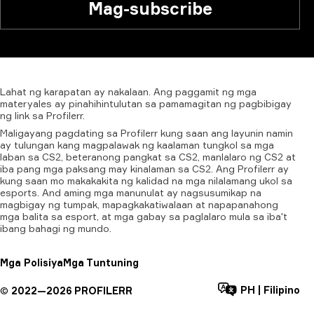
Mag-subscribe
Lahat
ng
karapatan
ay
nakalaan.
Ang
paggamit
ng
mga
materyales
ay
pinahihintulutan
sa
pamamagitan
ng
pagbibigay
ng
link
sa
Profilerr.
Maligayang pagdating sa Profilerr kung saan ang layunin namin
ay tulungan kang magpalawak ng kaalaman tungkol sa mga
laban sa CS2, beteranong pangkat sa CS2, manlalaro ng CS2 at
iba pang mga paksang may kinalaman sa CS2. Ang Profilerr ay
kung saan mo makakakita ng kalidad na mga nilalamang ukol sa
esports. And aming mga manunulat ay nagsusumikap na
magbigay ng tumpak, mapagkakatiwalaan at napapanahong
mga balita sa esport, at mga gabay sa paglalaro mula sa iba't
ibang bahagi ng mundo.
Mga Polisiya
Mga Tuntuning
PH
|
Filipino
©
2022—
2026
PROFILERR