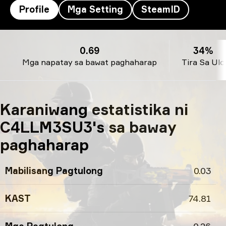
Profile
Mga Setting
SteamID
Profile ni C4LLM3SU3
0.69
34%
Mga napatay sa bawat paghaharap
Tira Sa Ulo
Karaniwang estatistika ni
C4LLM3SU3's sa baway
paghaharap
Mabilisang Pagtulong
0.03
KAST
74.81