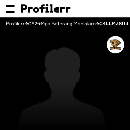
Profilerr
CS2
Mga Beterang Manlalaro
C4LLM3SU3