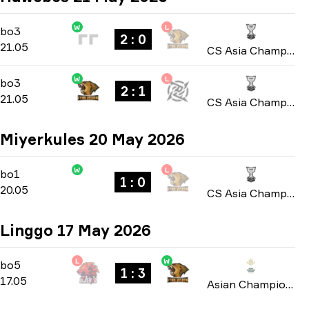
W
L
Group B
-
bo3
bo3
2 : 0
21.05
CS Asia Championships 2026
W
L
Group B
-
bo3
bo3
2 : 1
21.05
CS Asia Championships 2026
Miyerkules 20 May 2026
W
L
Group B
-
bo1
bo1
1 : 0
20.05
CS Asia Championships 2026
Linggo 17 May 2026
L
W
Playoffs
-
bo5
bo5
1 : 3
17.05
Asian Champions League 2026