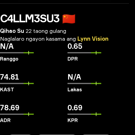
C4LLM3SU3
🇨🇳
Qihao Su
22 taong gulang
Naglalaro
ngayon
kasama
ang
Lynn
Vision
N/A
0.65
Ranggo
DPR
74.81
N/A
KAST
Lakas
78.69
0.69
ADR
KPR