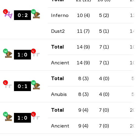
L
W
0
:
2
Inferno
10 (4)
5 (2)
12
Dust2
11 (7)
5 (1)
14
Total
14 (9)
7 (1)
10
W
L
1
:
0
Ancient
14 (9)
7 (1)
10
Total
8 (3)
4 (0)
5
L
W
0
:
1
Anubis
8 (3)
4 (0)
5
Total
9 (4)
7 (0)
20
W
L
1
:
0
Ancient
9 (4)
7 (0)
20