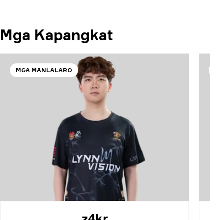
Mga Kapangkat
MGA MANLALARO
M
z4kr