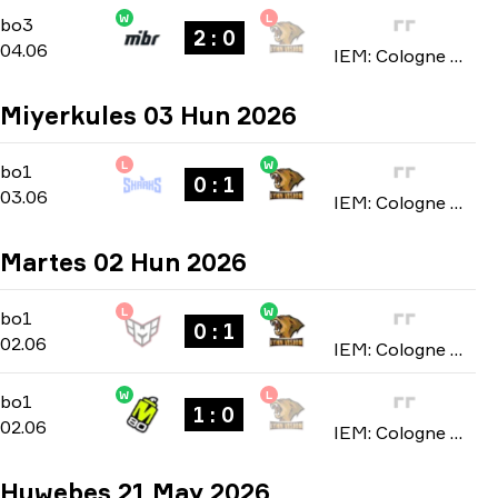
W
L
Stage 1
-
bo3
bo3
2 : 0
04.06
IEM: Cologne Major 2026
Miyerkules 03 Hun 2026
L
W
Stage 1
-
bo1
bo1
0 : 1
03.06
IEM: Cologne Major 2026
Martes 02 Hun 2026
L
W
Stage 1
-
bo1
bo1
0 : 1
02.06
IEM: Cologne Major 2026
W
L
Stage 1
-
bo1
bo1
1 : 0
02.06
IEM: Cologne Major 2026
Huwebes 21 May 2026