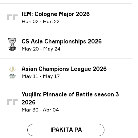
IEM: Cologne Major 2026
H
un
02
-
H
un
22
CS Asia Championships 2026
M
ay
20
-
M
ay
24
Asian Champions League 2026
M
ay
11
-
M
ay
17
Yuqilin: Pinnacle of Battle season 3
2026
M
ar
30
-
A
br
04
IPAKITA PA