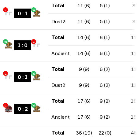
Total
11 (6)
5 (1)
8
L
W
0
:
1
Dust2
11 (6)
5 (1)
8
Total
14 (6)
6 (1)
11
W
L
1
:
0
Ancient
14 (6)
6 (1)
11
Total
9 (9)
6 (2)
11
L
W
0
:
1
Dust2
9 (9)
6 (2)
11
Total
17 (6)
9 (2)
18
L
W
0
:
2
Ancient
17 (6)
9 (2)
18
Total
36 (19)
22 (0)
48