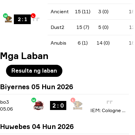
Ancient
15 (11)
3 (0)
18
W
L
2
:
1
Dust2
15 (7)
5 (0)
12
Anubis
6 (1)
14 (0)
18
Mga Laban
Resulta ng laban
Biyernes 05 Hun 2026
W
L
Stage 1
-
bo3
bo3
2 : 0
05.06
IEM: Cologne Major 2026
Huwebes 04 Hun 2026