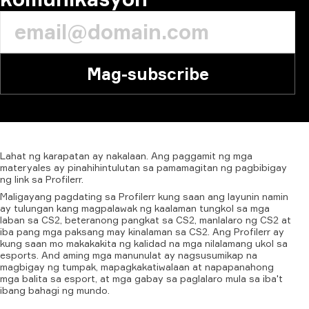
Mag-subscribe
Lahat
ng
karapatan
ay
nakalaan.
Ang
paggamit
ng
mga
materyales
ay
pinahihintulutan
sa
pamamagitan
ng
pagbibigay
ng
link
sa
Profilerr.
Maligayang pagdating sa Profilerr kung saan ang layunin namin
ay tulungan kang magpalawak ng kaalaman tungkol sa mga
laban sa CS2, beteranong pangkat sa CS2, manlalaro ng CS2 at
iba pang mga paksang may kinalaman sa CS2. Ang Profilerr ay
kung saan mo makakakita ng kalidad na mga nilalamang ukol sa
esports. And aming mga manunulat ay nagsusumikap na
magbigay ng tumpak, mapagkakatiwalaan at napapanahong
mga balita sa esport, at mga gabay sa paglalaro mula sa iba't
ibang bahagi ng mundo.