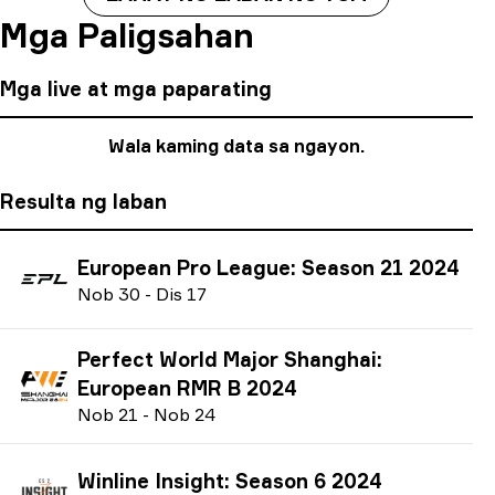
Mga Paligsahan
Mga live at mga paparating
Wala kaming data sa ngayon.
Resulta ng laban
European Pro League: Season 21 2024
N
ob
30
-
D
is
17
Perfect World Major Shanghai:
European RMR B 2024
N
ob
21
-
N
ob
24
Winline Insight: Season 6 2024