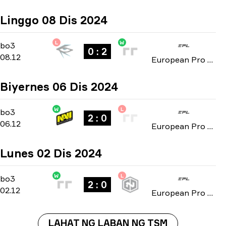
Linggo 08 Dis 2024
L
W
Group C
-
bo3
bo3
0 : 2
08.12
European Pro League: Season 21 2024
Biyernes 06 Dis 2024
W
L
Group C
-
bo3
bo3
2 : 0
06.12
European Pro League: Season 21 2024
Lunes 02 Dis 2024
W
L
Group C
-
bo3
bo3
2 : 0
02.12
European Pro League: Season 21 2024
LAHAT NG LABAN NG TSM