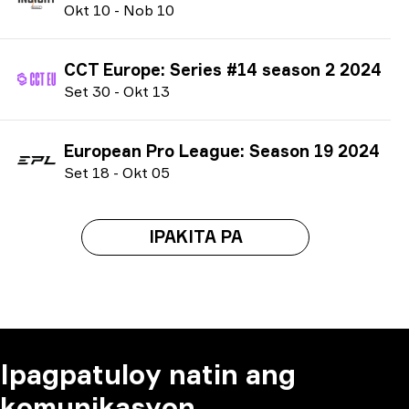
O
kt
10
-
N
ob
10
CCT Europe: Series #14 season 2 2024
S
et
30
-
O
kt
13
European Pro League: Season 19 2024
S
et
18
-
O
kt
05
IPAKITA PA
Ipagpatuloy natin ang
komunikasyon