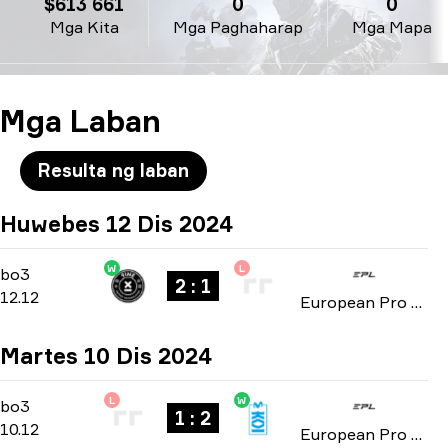
$613 661
0
0
Mga Kita
Mga Paghaharap
Mga Mapa
Mga Laban
Resulta ng laban
Huwebes 12 Dis 2024
W
L
Playoffs
-
bo3
bo3
2 : 1
12.12
European Pro League: Season 21 2024
Martes 10 Dis 2024
L
W
Playoffs
-
bo3
bo3
1 : 2
10.12
European Pro League: Season 21 2024