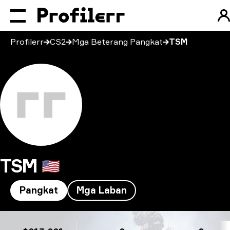
Profilerr
CS2
Mga Beterang Pangkat
TSM
TSM
🇺🇸
Pangkat
Mga Laban
TSM