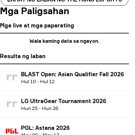
Mga Paligsahan
Mga live at mga paparating
Wala kaming data sa ngayon.
Resulta ng laban
BLAST Open: Asian Qualifier Fall 2026
H
ul
10
-
H
ul
12
LG UltraGear Tournament 2026
H
un
25
-
H
un
26
PGL: Astana 2026
M
ay
09
-
M
ay
17