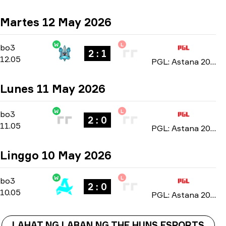
Martes 12 May 2026
W
L
Group Stage
-
bo3
bo3
2 : 1
12.05
PGL: Astana 2026
Lunes 11 May 2026
W
L
Group Stage
-
bo3
bo3
2 : 0
11.05
PGL: Astana 2026
Linggo 10 May 2026
W
L
Group Stage
-
bo3
bo3
2 : 0
10.05
PGL: Astana 2026
LAHAT NG LABAN NG THE HUNS ESPORTS