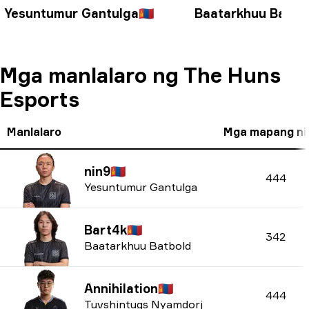
Yesuntumur Gantulga
🇲🇳
Baatarkhuu Batbo
Mga manlalaro ng The Huns
Esports
Manlalaro
Mga mapang ni
nin9
🇲🇳
444
Yesuntumur Gantulga
Bart4k
🇲🇳
342
Baatarkhuu Batbold
Annihilation
🇲🇳
444
Tuvshintugs Nyamdorj