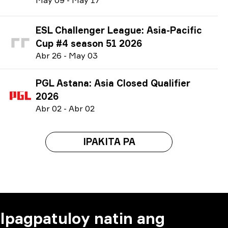
ESL Challenger League: Asia-Pacific
Cup #4 season 51 2026
A
br
26
-
M
ay
03
PGL Astana: Asia Closed Qualifier
2026
A
br
02
-
A
br
02
IPAKITA PA
Ipagpatuloy natin ang