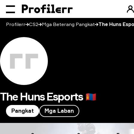
Profilerr
CS2
Mga Beterang Pangkat
The Huns Espo
The Huns Esports
🇲🇳
Pangkat
Mga Laban
The Huns Esports