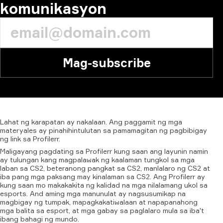
komunikasyon
Mag-subscribe
Lahat
ng
karapatan
ay
nakalaan.
Ang
paggamit
ng
mga
materyales
ay
pinahihintulutan
sa
pamamagitan
ng
pagbibigay
ng
link
sa
Profilerr.
Maligayang pagdating sa Profilerr kung saan ang layunin namin
ay tulungan kang magpalawak ng kaalaman tungkol sa mga
laban sa CS2, beteranong pangkat sa CS2, manlalaro ng CS2 at
iba pang mga paksang may kinalaman sa CS2. Ang Profilerr ay
kung saan mo makakakita ng kalidad na mga nilalamang ukol sa
esports. And aming mga manunulat ay nagsusumikap na
magbigay ng tumpak, mapagkakatiwalaan at napapanahong
mga balita sa esport, at mga gabay sa paglalaro mula sa iba't
ibang bahagi ng mundo.