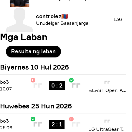
controlez
🇲🇳
136
Unudelger Baasanjargal
Mga Laban
Resulta ng laban
Biyernes 10 Hul 2026
L
W
Playoffs
-
bo3
bo3
0 : 2
10.07
BLAST Open: Asian Qualifier Fall 2026
Huwebes 25 Hun 2026
W
L
Group A
-
bo3
bo3
2 : 1
25.06
LG UltraGear Tournament 2026