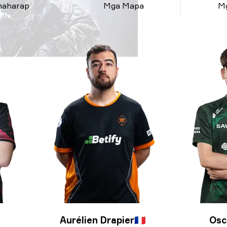
haharap
Mga Mapa
M
Aurélien Drapier
🇫🇷
Osc