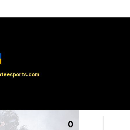

teesports.com
0
0