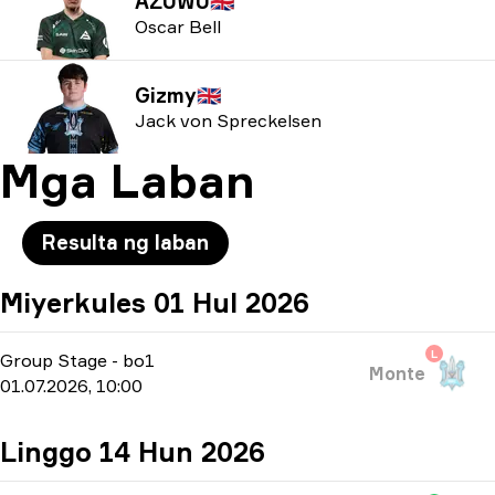
AZUWU
🇬🇧
Oscar Bell
Gizmy
🇬🇧
Jack von Spreckelsen
Mga Laban
Resulta ng laban
Miyerkules 01 Hul 2026
L
Group Stage
-
bo1
Monte
01.07.2026, 10:00
Linggo 14 Hun 2026