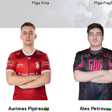
Mga Kita
Mga Pag
Aurimas Pipiras
🇱🇹
Alex Petrov
🇧🇬