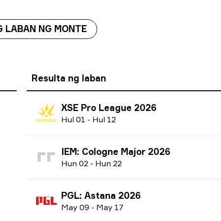
G LABAN NG MONTE
Resulta ng laban
XSE Pro League 2026
H
ul
01
-
H
ul
12
IEM: Cologne Major 2026
H
un
02
-
H
un
22
PGL: Astana 2026
M
ay
09
-
M
ay
17