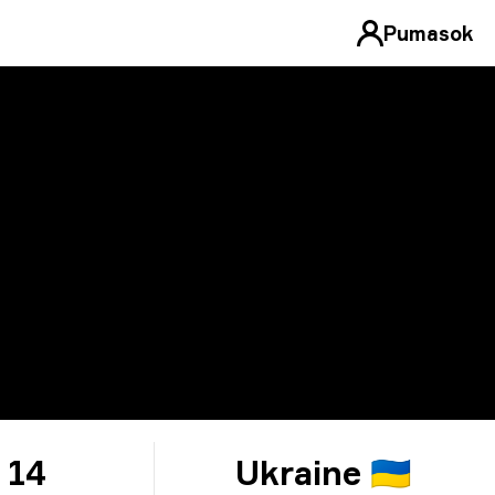
Pumasok
14
Ukraine 🇺🇦