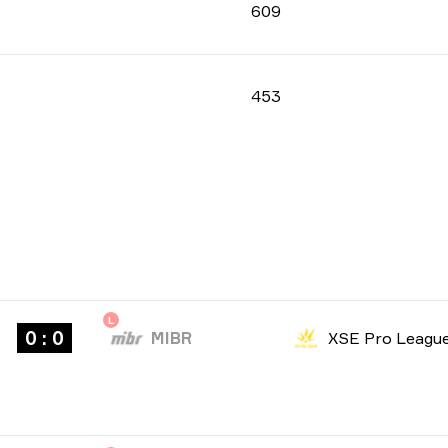
609
453
L
0 : 0
MIBR
XSE Pro Leagu