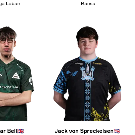
ga Laban
Bansa
ar Bell
🇬🇧
Jack von Spreckelsen
🇬🇧