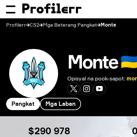
Profilerr
CS2
Mga Beterang Pangkat
Monte
Monte
🇺
Opisyal na pook-sapot
:
mon
Pangkat
Mga Laban
Monte
$290 978