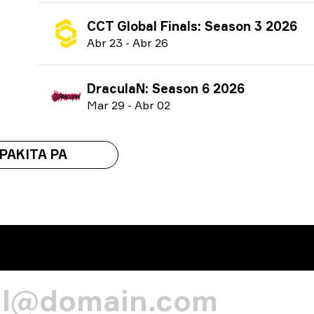
CCT Global Finals: Season 3 2026
A
br
23
-
A
br
26
DraculaN: Season 6 2026
M
ar
29
-
A
br
02
IPAKITA PA