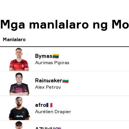
Mga manlalaro ng Mo
Manlalaro
Bymas
🇱🇹
Aurimas Pipiras
Rainwaker
🇧🇬
Alex Petrov
afro
🇫🇷
Aurélien Drapier