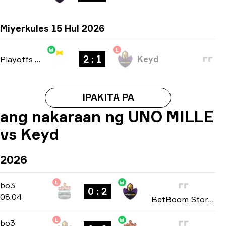
Miyerkules 15 Hul 2026
W
L
2 : 1
Playoffs
-
bo3
Keyd
IPAKITA PA
ang nakaraan ng UNO MILLE
vs Keyd
2026
L
W
Playoffs
-
bo3
bo3
0 : 2
08.04
BetBoom Storm: Season 2 2026
L
W
Playoffs
-
bo3
bo3