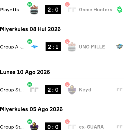
W
L
2 : 0
Playoffs
-
bo3
Game Hunters
Miyerkules 08 Hul 2026
W
L
2 : 1
Group A
-
bo3
UNO MILLE
Lunes 10 Ago 2026
W
L
2 : 0
Group Stage
-
bo3
Keyd
Miyerkules 05 Ago 2026
W
L
0 : 0
Group Stage
-
bo3
ex-GUARA