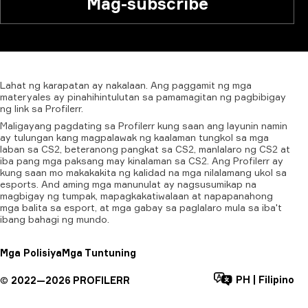
Mag-subscribe
Lahat
ng
karapatan
ay
nakalaan.
Ang
paggamit
ng
mga
materyales
ay
pinahihintulutan
sa
pamamagitan
ng
pagbibigay
ng
link
sa
Profilerr.
Maligayang pagdating sa Profilerr kung saan ang layunin namin
ay tulungan kang magpalawak ng kaalaman tungkol sa mga
laban sa CS2, beteranong pangkat sa CS2, manlalaro ng CS2 at
iba pang mga paksang may kinalaman sa CS2. Ang Profilerr ay
kung saan mo makakakita ng kalidad na mga nilalamang ukol sa
esports. And aming mga manunulat ay nagsusumikap na
magbigay ng tumpak, mapagkakatiwalaan at napapanahong
mga balita sa esport, at mga gabay sa paglalaro mula sa iba't
ibang bahagi ng mundo.
Mga Polisiya
Mga Tuntuning
PH
|
Filipino
©
2022—
2026
PROFILERR