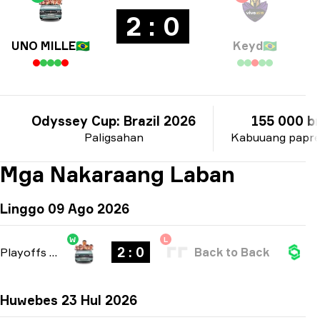
2 : 0
UNO MILLE
🇧🇷
Keyd
🇧🇷
Odyssey Cup: Brazil 2026
155 000 br
Paligsahan
Kabuuang papr
Mga Nakaraang Laban
Linggo 09 Ago 2026
W
L
2 : 0
Playoffs
-
bo3
Back to Back
Huwebes 23 Hul 2026