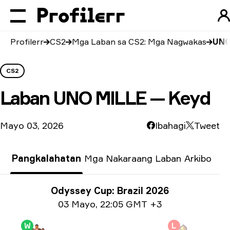
Profilerr
CS2
Mga Laban sa CS2: Mga Nagwakas
UNO
CS2
Laban
UNO MILLE — Keyd
Mayo 03, 2026
Ibahagi
Tweet
Pangkalahatan
Mga Nakaraang Laban
Arkibo
Impormasyon tungkol sa Paligsahan
Odyssey Cup: Brazil 2026
Impormasyon sa petsa
03 Mayo
,
22:05 GMT +3
W
L