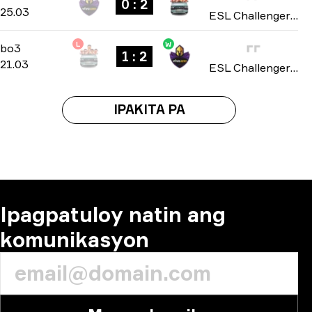
0 : 2
25.03
ESL Challenger League: South America Cup #2 season 51 2026
L
W
Playoffs
-
bo3
bo3
1 : 2
21.03
ESL Challenger League: South America Cup #2 season 51 2026
IPAKITA PA
Ipagpatuloy natin ang
komunikasyon