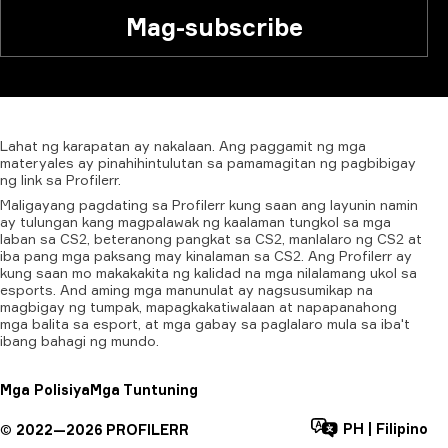
Mag-subscribe
Lahat
ng
karapatan
ay
nakalaan.
Ang
paggamit
ng
mga
materyales
ay
pinahihintulutan
sa
pamamagitan
ng
pagbibigay
ng
link
sa
Profilerr.
Maligayang pagdating sa Profilerr kung saan ang layunin namin
ay tulungan kang magpalawak ng kaalaman tungkol sa mga
laban sa CS2, beteranong pangkat sa CS2, manlalaro ng CS2 at
iba pang mga paksang may kinalaman sa CS2. Ang Profilerr ay
kung saan mo makakakita ng kalidad na mga nilalamang ukol sa
esports. And aming mga manunulat ay nagsusumikap na
magbigay ng tumpak, mapagkakatiwalaan at napapanahong
mga balita sa esport, at mga gabay sa paglalaro mula sa iba't
ibang bahagi ng mundo.
Mga Polisiya
Mga Tuntuning
PH
|
Filipino
©
2022—
2026
PROFILERR