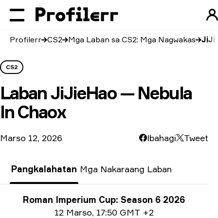
Profilerr
CS2
Mga Laban sa CS2: Mga Nagwakas
JiJi
CS2
Laban
JiJieHao — Nebula
In Chaox
Marso 12, 2026
Ibahagi
Tweet
Pangkalahatan
Mga Nakaraang Laban
Impormasyon tungkol sa Paligsahan
Roman Imperium Cup: Season 6 2026
Impormasyon sa petsa
12 Marso
,
17:50 GMT +2