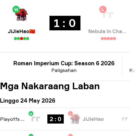
W
L
1 : 0
JiJieHao
🇨🇳
Nebula In Chaox
Roman Imperium Cup: Season 6 2026
Paligsahan
Ka
Mga Nakaraang Laban
Linggo 24 May 2026
W
L
2 : 0
Playoffs
-
bo3
JiJieHao