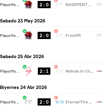
W
L
2 : 0
Playoffs
-
bo3
BASEMENT BOYS
Sabado 23 May 2026
W
L
2 : 0
Playoffs
-
bo3
FromPR
Sabado 25 Abr 2026
W
L
2 : 1
Playoffs
-
bo3
Nebula In Chaox
Biyernes 24 Abr 2026
W
L
2 : 0
Playoffs
-
bo3
Eternal Fire Academy