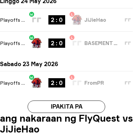
Linggo 24 May 2026
W
L
2 : 0
Playoffs
-
bo3
JiJieHao
W
L
2 : 0
Playoffs
-
bo3
BASEMENT BOYS
Sabado 23 May 2026
W
L
2 : 0
Playoffs
-
bo3
FromPR
IPAKITA PA
ang nakaraan ng FlyQuest vs
JiJieHao