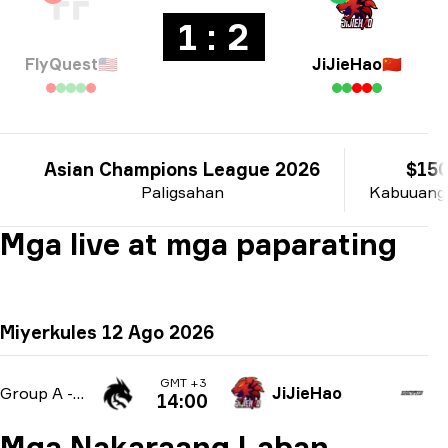
1 : 2
FlyQuest
🇺🇸
JiJieHao
🇨🇳
Asian Champions League 2026
$15
Paligsahan
Kabuuang
Mga live at mga paparating
Miyerkules 12 Ago 2026
GMT +3
Group A
-
bo1
JiJieHao
14:00
Mga Nakaraang Laban