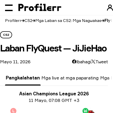
Profilerr
CS2
Mga Laban sa CS2: Mga Nagwakas
FlyQ
CS2
Laban
FlyQuest — JiJieHao
Mayo 11, 2026
Ibahagi
Tweet
Pangkalahatan
Mga live at mga paparating
Mga N
Impormasyon tungkol sa Paligsahan
Asian Champions League 2026
Impormasyon sa petsa
11 Mayo
,
07:08 GMT +3
L
W