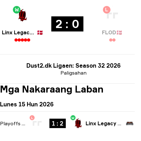
W
L
2 : 0
Linx Legacy Esport
🇩🇰
FLOD
🇩🇰
Dust2.dk Ligaen: Season 32 2026
Paligsahan
Mga Nakaraang Laban
Lunes 15 Hun 2026
L
W
1 : 2
Playoffs
-
bo3
Linx Legacy Esport