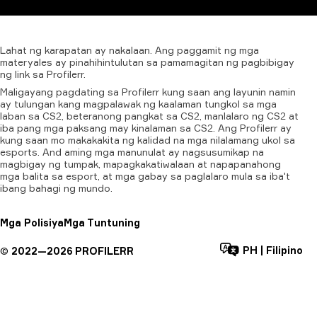
Lahat
ng
karapatan
ay
nakalaan.
Ang
paggamit
ng
mga
materyales
ay
pinahihintulutan
sa
pamamagitan
ng
pagbibigay
ng
link
sa
Profilerr.
Maligayang pagdating sa Profilerr kung saan ang layunin namin
ay tulungan kang magpalawak ng kaalaman tungkol sa mga
laban sa CS2, beteranong pangkat sa CS2, manlalaro ng CS2 at
iba pang mga paksang may kinalaman sa CS2. Ang Profilerr ay
kung saan mo makakakita ng kalidad na mga nilalamang ukol sa
esports. And aming mga manunulat ay nagsusumikap na
magbigay ng tumpak, mapagkakatiwalaan at napapanahong
mga balita sa esport, at mga gabay sa paglalaro mula sa iba't
ibang bahagi ng mundo.
Mga Polisiya
Mga Tuntuning
PH
|
Filipino
©
2022—
2026
PROFILERR