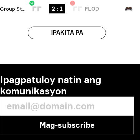
W
L
2 : 1
Group Stage
-
bo3
FLOD
IPAKITA PA
Ipagpatuloy natin ang
komunikasyon
Mag-subscribe