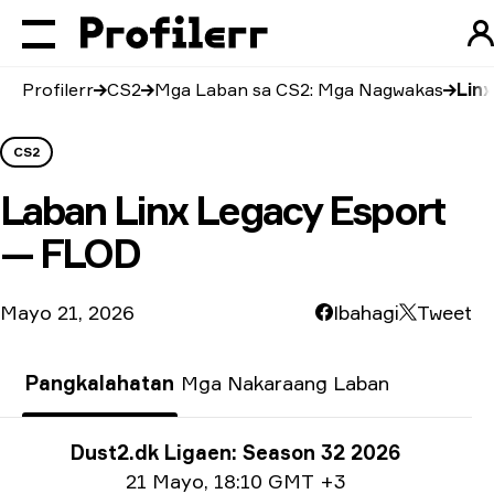
Profilerr
CS2
Mga Laban sa CS2: Mga Nagwakas
Lin
CS2
Laban
Linx Legacy Esport
— FLOD
Mayo 21, 2026
Ibahagi
Tweet
Pangkalahatan
Mga Nakaraang Laban
Impormasyon tungkol sa Paligsahan
Dust2.dk Ligaen: Season 32 2026
Impormasyon sa petsa
21 Mayo
,
18:10 GMT +3