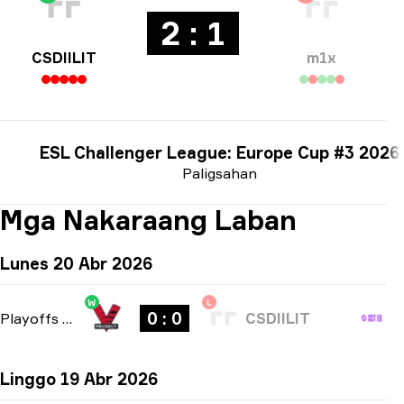
2 : 1
CSDIILIT
m1x
ESL Challenger League: Europe Cup #3 2026
Paligsahan
Mga Nakaraang Laban
Lunes 20 Abr 2026
W
L
0 : 0
Playoffs
-
bo3
CSDIILIT
Linggo 19 Abr 2026