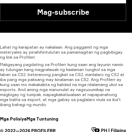
Mag-subscribe
Lahat
ng
karapatan
ay
nakalaan.
Ang
paggamit
ng
mga
materyales
ay
pinahihintulutan
sa
pamamagitan
ng
pagbibigay
ng
link
sa
Profilerr.
Maligayang pagdating sa Profilerr kung saan ang layunin namin
ay tulungan kang magpalawak ng kaalaman tungkol sa mga
laban sa CS2, beteranong pangkat sa CS2, manlalaro ng CS2 at
iba pang mga paksang may kinalaman sa CS2. Ang Profilerr ay
kung saan mo makakakita ng kalidad na mga nilalamang ukol sa
esports. And aming mga manunulat ay nagsusumikap na
magbigay ng tumpak, mapagkakatiwalaan at napapanahong
mga balita sa esport, at mga gabay sa paglalaro mula sa iba't
ibang bahagi ng mundo.
Mga Polisiya
Mga Tuntuning
PH
|
Filipino
©
2022—
2026
PROFILERR