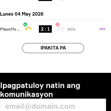
Lunes 04 May 2026
W
L
2 : 1
Playoffs
-
bo3
m1x
IPAKITA PA
Ipagpatuloy natin ang
komunikasyon