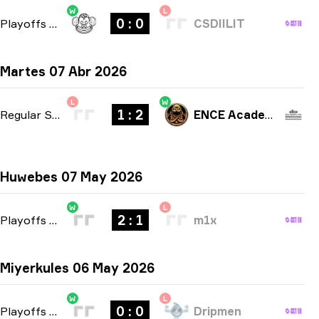
W
L
0 : 0
Playoffs
-
bo3
CSDIILIT
Martes 07 Abr 2026
L
W
1 : 2
Regular Season
-
bo3
ENCE Academy
Huwebes 07 May 2026
W
L
2 : 1
Playoffs
-
bo3
m1x
Miyerkules 06 May 2026
W
L
0 : 0
Playoffs
-
bo3
Dripmen