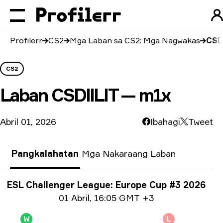
Profilerr
CS2
Mga Laban sa CS2: Mga Nagwakas
CSD
CS2
Laban
CSDIILIT — m1x
Abril 01, 2026
Ibahagi
Tweet
Pangkalahatan
Mga Nakaraang Laban
Impormasyon tungkol sa Paligsahan
ESL Challenger League: Europe Cup #3 2026
Impormasyon sa petsa
01 Abril
,
16:05 GMT +3
W
L