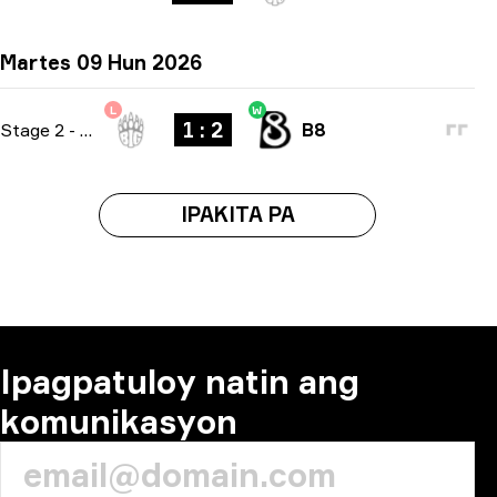
Martes 09 Hun 2026
L
W
1 : 2
Stage 2
-
bo3
B8
IPAKITA PA
Ipagpatuloy natin ang
komunikasyon