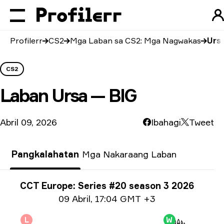
Profilerr
CS2
Mga Laban sa CS2: Mga Nagwakas
Ursa
CS2
Laban
Ursa — BIG
Abril 09, 2026
Ibahagi
Tweet
Pangkalahatan
Mga Nakaraang Laban
Impormasyon tungkol sa Paligsahan
CCT Europe: Series #20 season 3 2026
Impormasyon sa petsa
09 Abril
,
17:04 GMT +3
L
W