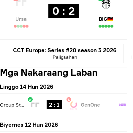
0 : 2
Ursa
BIG
🇩🇪
CCT Europe: Series #20 season 3 2026
Paligsahan
Mga Nakaraang Laban
Linggo 14 Hun 2026
W
L
2 : 1
Group Stage
-
bo3
GenOne
Biyernes 12 Hun 2026