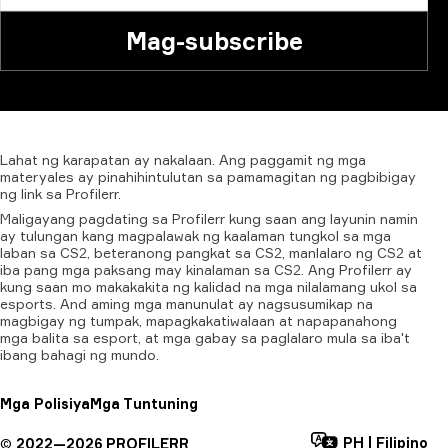
Mag-subscribe
Lahat
ng
karapatan
ay
nakalaan.
Ang
paggamit
ng
mga
materyales
ay
pinahihintulutan
sa
pamamagitan
ng
pagbibigay
ng
link
sa
Profilerr.
Maligayang pagdating sa Profilerr kung saan ang layunin namin
ay tulungan kang magpalawak ng kaalaman tungkol sa mga
laban sa CS2, beteranong pangkat sa CS2, manlalaro ng CS2 at
iba pang mga paksang may kinalaman sa CS2. Ang Profilerr ay
kung saan mo makakakita ng kalidad na mga nilalamang ukol sa
esports. And aming mga manunulat ay nagsusumikap na
magbigay ng tumpak, mapagkakatiwalaan at napapanahong
mga balita sa esport, at mga gabay sa paglalaro mula sa iba't
ibang bahagi ng mundo.
Mga Polisiya
Mga Tuntuning
PH
|
Filipino
©
2022—
2026
PROFILERR