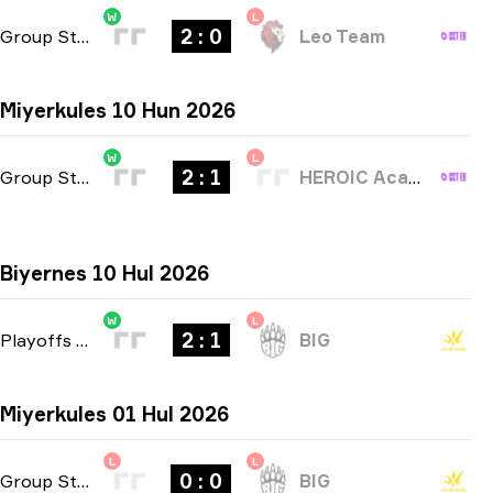
W
L
2 : 0
Group Stage
-
bo3
Leo Team
Miyerkules 10 Hun 2026
W
L
2 : 1
Group Stage
-
bo3
HEROIC Academy
Biyernes 10 Hul 2026
W
L
2 : 1
Playoffs
-
bo3
BIG
Miyerkules 01 Hul 2026
L
L
0 : 0
Group Stage
-
bo1
BIG