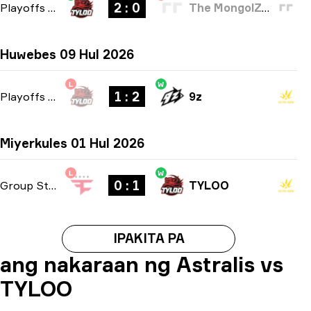
2 : 0
Playoffs
-
bo3
The MongolZ Academy
Huwebes 09 Hul 2026
L
W
1 : 2
Playoffs
-
bo3
9z
Miyerkules 01 Hul 2026
L
W
0 : 1
Group Stage
-
bo1
TYLOO
IPAKITA PA
ang nakaraan ng Astralis vs
TYLOO