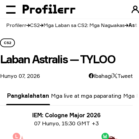
Profilerr
CS2
Mga Laban sa CS2: Mga Nagwakas
Astr
CS2
Laban
Astralis — TYLOO
Hunyo 07, 2026
Ibahagi
Tweet
Pangkalahatan
Mga live at mga paparating
Mga N
Impormasyon tungkol sa Paligsahan
IEM: Cologne Major 2026
Impormasyon sa petsa
07 Hunyo
,
15:30 GMT +3
L
W