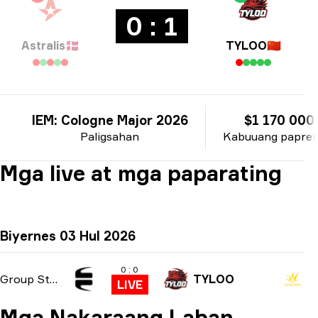
0 : 1
Astralis
🇩🇰
TYLOO
🇨🇳
IEM: Cologne Major 2026
$1 170 000
Paligsahan
Kabuuang papre
Mga live at mga paparating
Biyernes 03 Hul 2026
0 : 0
Group Stage
TYLOO
LIVE
Mga Nakaraang Laban