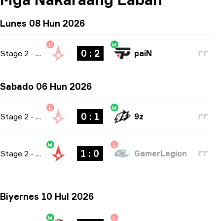
Lunes 08 Hun 2026
L
W
0 : 2
Stage 2
-
bo3
paiN
Sabado 06 Hun 2026
L
W
0 : 1
Stage 2
-
bo1
9z
W
L
1 : 0
Stage 2
-
bo1
GamerLegion
Biyernes 10 Hul 2026
W
L