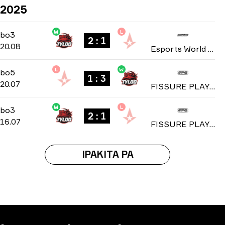
2025
W
L
Playoffs
-
bo3
bo3
2 : 1
20.08
Esports World Cup 2025
L
W
Playoffs
-
bo5
bo5
1 : 3
20.07
FISSURE PLAYGROUND: Season 1 2025
W
L
Group C
-
bo3
bo3
2 : 1
16.07
FISSURE PLAYGROUND: Season 1 2025
IPAKITA PA