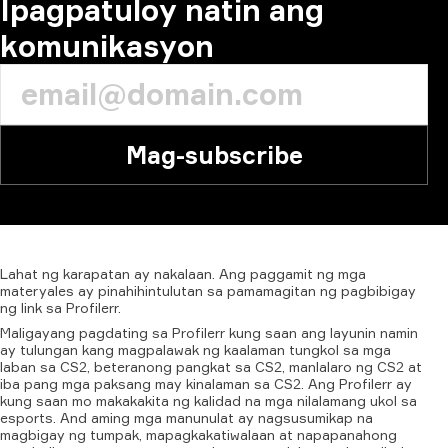
Ipagpatuloy natin ang
komunikasyon
Mag-subscribe
Lahat
ng
karapatan
ay
nakalaan.
Ang
paggamit
ng
mga
materyales
ay
pinahihintulutan
sa
pamamagitan
ng
pagbibigay
ng
link
sa
Profilerr.
Maligayang pagdating sa Profilerr kung saan ang layunin namin
ay tulungan kang magpalawak ng kaalaman tungkol sa mga
laban sa CS2, beteranong pangkat sa CS2, manlalaro ng CS2 at
iba pang mga paksang may kinalaman sa CS2. Ang Profilerr ay
kung saan mo makakakita ng kalidad na mga nilalamang ukol sa
esports. And aming mga manunulat ay nagsusumikap na
magbigay ng tumpak, mapagkakatiwalaan at napapanahong