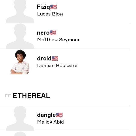
Fiziq
🇺🇸
Lucas Blow
nero
🇺🇸
Matthew Seymour
droid
🇺🇸
Damian Boulware
ETHEREAL
dangle
🇺🇸
Malick Abid