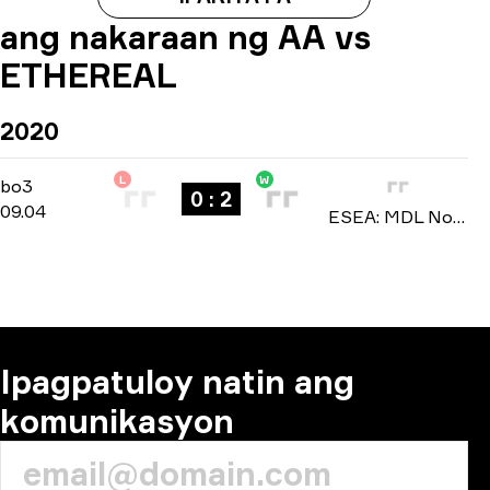
ang nakaraan ng AA vs
ETHEREAL
2020
L
W
Relegation
-
bo3
bo3
0 : 2
09.04
ESEA: MDL North America season 33 2020
Ipagpatuloy natin ang
komunikasyon