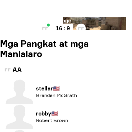
Mapa
Mirage
16 : 9
Mga Pangkat at mga
Manlalaro
AA
stellar
🇺🇸
Brenden McGrath
robby
🇺🇸
Robert Brown