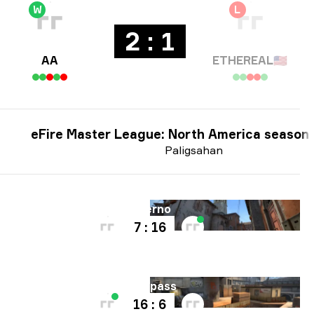
W
L
2 : 1
AA
ETHEREAL
🇺🇸
eFire Master League: North America season
Paligsahan
Mapa
Inferno
7 : 16
Mapa
Overpass
16 : 6