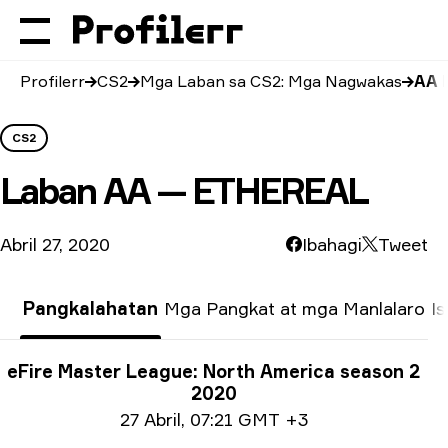
Profilerr
CS2
Mga Laban sa CS2: Mga Nagwakas
AA 
CS2
Laban
AA — ETHEREAL
Abril 27, 2020
Ibahagi
Tweet
Pangkalahatan
Mga Pangkat at mga Manlalaro
Is
Impormasyon tungkol sa Paligsahan
eFire Master League: North America season 2
2020
Impormasyon sa petsa
27 Abril
,
07:21 GMT +3