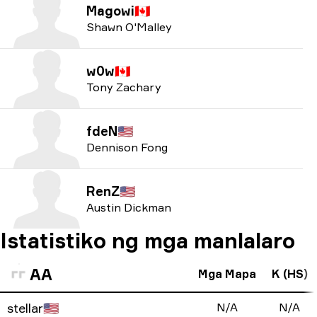
Magowi
🇨🇦
Shawn O'Malley
w0w
🇨🇦
Tony Zachary
fdeN
🇺🇸
Dennison Fong
RenZ
🇺🇸
Austin Dickman
Istatistiko ng mga manlalaro
AA
Mga Mapa
K (HS)
stellar
🇺🇸
N/A
N/A