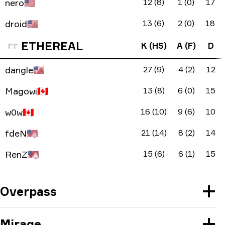
nero
🇺🇸
12 (8)
1 (0)
17
droid
🇺🇸
13 (6)
2 (0)
18
ETHEREAL
K (HS)
A (F)
D
dangle
🇺🇸
27 (9)
4 (2)
12
Magowi
🇨🇦
13 (8)
6 (0)
15
w0w
🇨🇦
16 (10)
9 (6)
10
fdeN
🇺🇸
21 (14)
8 (2)
14
RenZ
🇺🇸
15 (6)
6 (1)
15
Overpass
Mirage