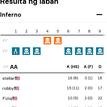
Resulta ng laban
Inferno
1
2
3
4
5
6
7
8
9
AA
K (HS)
A (F)
D
stellar
🇺🇸
16 (8)
3 (1)
18
robby
🇺🇸
15 (11)
2 (0)
17
Fiziq
🇺🇸
10 (5)
2 (0)
22