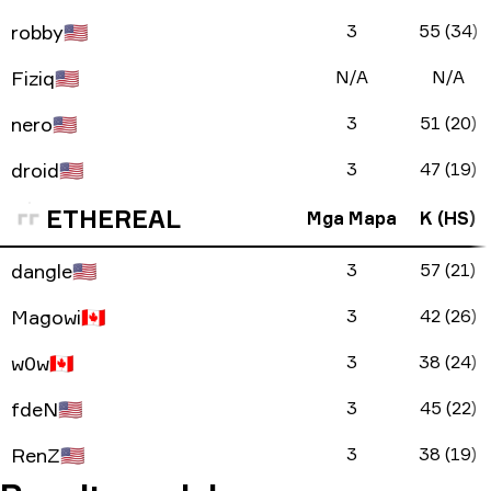
robby
🇺🇸
3
55 (34)
Fiziq
🇺🇸
N/A
N/A
nero
🇺🇸
3
51 (20)
droid
🇺🇸
3
47 (19)
ETHEREAL
Mga Mapa
K (HS)
dangle
🇺🇸
3
57 (21)
Magowi
🇨🇦
3
42 (26)
w0w
🇨🇦
3
38 (24)
fdeN
🇺🇸
3
45 (22)
RenZ
🇺🇸
3
38 (19)