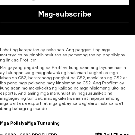
Mag-subscribe
Lahat
ng
karapatan
ay
nakalaan.
Ang
paggamit
ng
mga
materyales
ay
pinahihintulutan
sa
pamamagitan
ng
pagbibigay
ng
link
sa
Profilerr.
Maligayang pagdating sa Profilerr kung saan ang layunin namin
ay tulungan kang magpalawak ng kaalaman tungkol sa mga
laban sa CS2, beteranong pangkat sa CS2, manlalaro ng CS2 at
iba pang mga paksang may kinalaman sa CS2. Ang Profilerr ay
kung saan mo makakakita ng kalidad na mga nilalamang ukol sa
esports. And aming mga manunulat ay nagsusumikap na
magbigay ng tumpak, mapagkakatiwalaan at napapanahong
mga balita sa esport, at mga gabay sa paglalaro mula sa iba't
ibang bahagi ng mundo.
Mga Polisiya
Mga Tuntuning
PH
|
Filipino