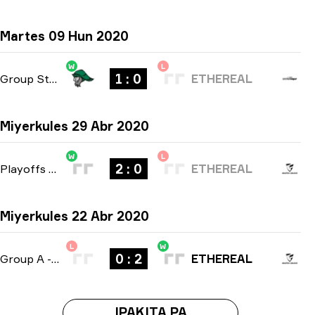
Martes 09 Hun 2020
W
L
1 : 0
Group Stage
-
bo1
ETHEREAL
Miyerkules 29 Abr 2020
W
L
2 : 0
Playoffs
-
bo3
ETHEREAL
Miyerkules 22 Abr 2020
L
W
0 : 2
Group A
-
bo3
ETHEREAL
IPAKITA PA