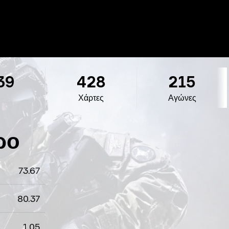
39
428
215
Χάρτες
Αγώνες
ρο
73.67
80.37
1.05