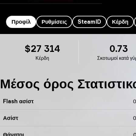
Προφίλ
Ρυθμίσεις
SteamID
Κέρδη
προφίλ Mercury’s
$27 314
0.73
Κέρδη
Σκοτωμοί κατά γύ
Μέσος όρος Στατιστικ
Flash ασίστ
0
Ασίστ
0
Θάνατοι
0