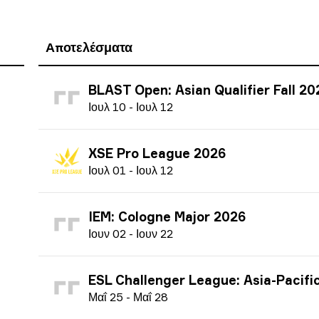
Αποτελέσματα
BLAST Open: Asian Qualifier Fall 20
Ι
ουλ
10
-
Ι
ουλ
12
XSE Pro League 2026
Ι
ουλ
01
-
Ι
ουλ
12
IEM: Cologne Major 2026
Ι
ουν
02
-
Ι
ουν
22
ESL Challenger League: Asia-Pacific Finals season 51 
Μ
αΐ
25
-
Μ
αΐ
28