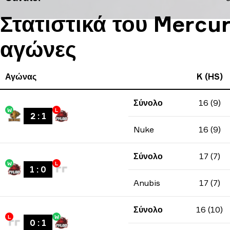
Στατιστικά του Mercur
αγώνες
Αγώνας
K (HS)
Σύνολο
16 (9)
W
L
2
:
1
Nuke
16 (9)
Σύνολο
17 (7)
W
L
1
:
0
Anubis
17 (7)
Σύνολο
16 (10)
L
W
0
:
1