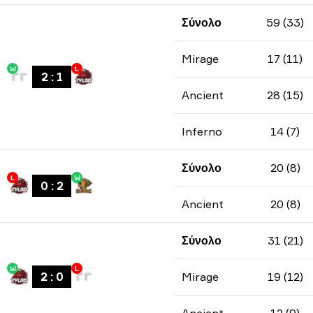
Σύνολο
59 (33)
Mirage
17 (11)
W
L
2
:
1
Ancient
28 (15)
Inferno
14 (7)
Σύνολο
20 (8)
L
W
0
:
2
Ancient
20 (8)
Σύνολο
31 (21)
W
L
2
:
0
Mirage
19 (12)