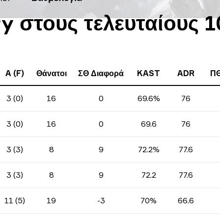
y στους τελευταίους 1
A (F)
Θάνατοι
ΣΘ Διαφορά
KAST
ADR
ΠΘ
3 (0)
16
0
69.6%
76
3 (0)
16
0
69.6
76
3 (3)
8
9
72.2%
77.6
3 (3)
8
9
72.2
77.6
11 (5)
19
-3
70%
66.6