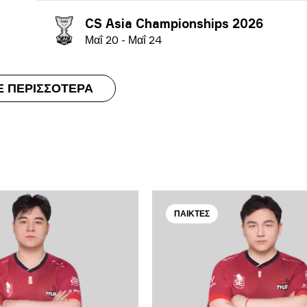
CS Asia Championships 2026
Μ
αΐ
20
-
Μ
αΐ
24
Ε ΠΕΡΙΣΣΌΤΕΡΑ
ΠΑΊΚΤΕΣ