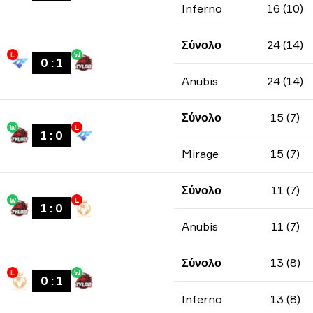
Inferno
16 (10)
Σύνολο
24 (14)
L
W
0
:
1
Anubis
24 (14)
Σύνολο
15 (7)
W
L
1
:
0
Mirage
15 (7)
Σύνολο
11 (7)
W
L
1
:
0
Anubis
11 (7)
Σύνολο
13 (8)
L
W
0
:
1
Inferno
13 (8)