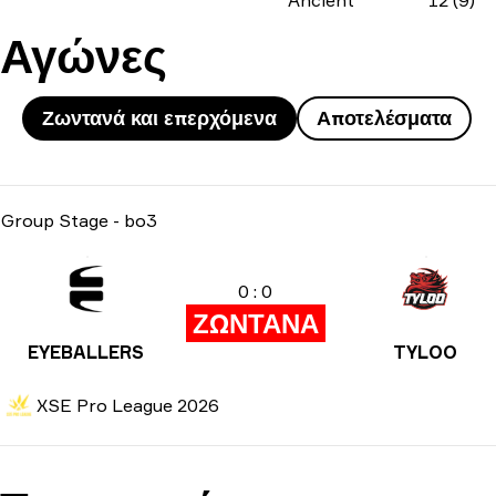
Ancient
12 (9)
Αγώνες
Ζωντανά και επερχόμενα
Αποτελέσματα
Group Stage
-
bo3
0 : 0
ΖΩΝΤΑΝΑ
EYEBALLERS
TYLOO
XSE Pro League 2026