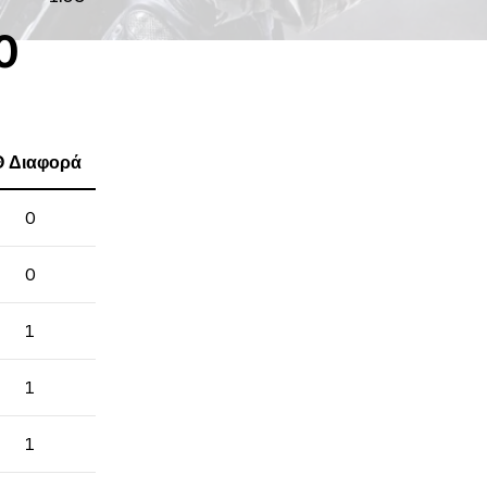
0
 Διαφορά
0
0
1
1
1