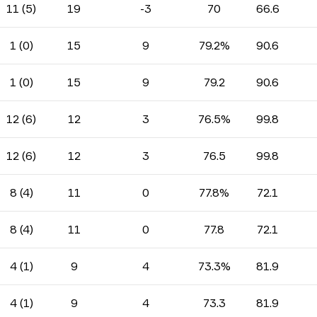
11 (5)
19
-3
70
66.6
1 (0)
15
9
79.2%
90.6
1 (0)
15
9
79.2
90.6
12 (6)
12
3
76.5%
99.8
12 (6)
12
3
76.5
99.8
8 (4)
11
0
77.8%
72.1
8 (4)
11
0
77.8
72.1
4 (1)
9
4
73.3%
81.9
4 (1)
9
4
73.3
81.9