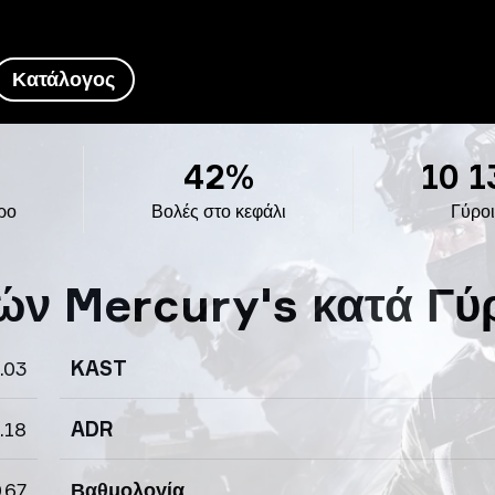
Κατάλογος
42%
10 1
ρο
Βολές στο κεφάλι
Γύροι
ών Mercury's κατά Γύ
.03
KAST
.18
ADR
.67
Βαθμολογία