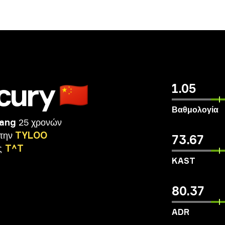
cury
🇨🇳
1.05
Βαθμολογία
Wang
25 χρονών
την
TYLOO
73.67
ς
T^T
KAST
80.37
ADR