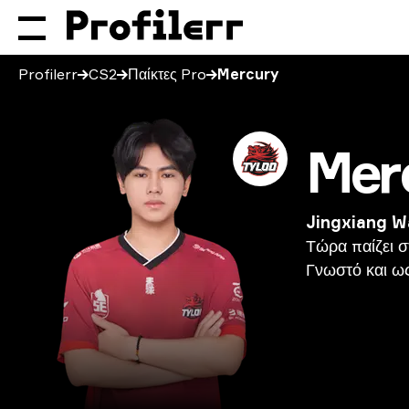
Profilerr
CS2
Παίκτες Pro
Mercury
Mer
Jingxiang 
Τώρα
παίζει
σ
Γνωστό
και
ω