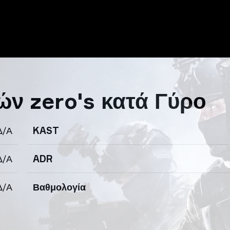
ών zero's κατά Γύρο
Δ/Α
KAST
Δ/Α
ADR
Δ/Α
Βαθμολογία