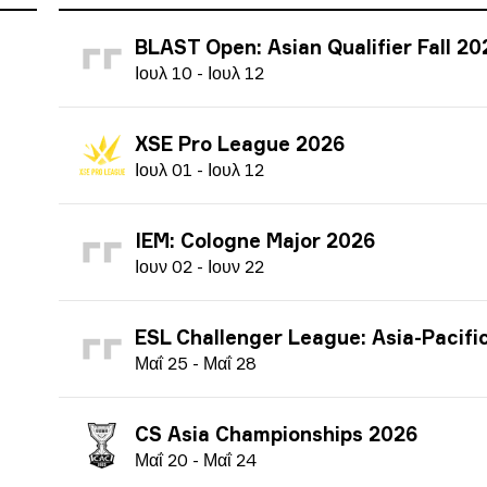
BLAST Open: Asian Qualifier Fall 20
Ι
ουλ
10
-
Ι
ουλ
12
XSE Pro League 2026
Ι
ουλ
01
-
Ι
ουλ
12
IEM: Cologne Major 2026
Ι
ουν
02
-
Ι
ουν
22
ESL Challenger League: Asia-Pacific Finals season 51 
Μ
αΐ
25
-
Μ
αΐ
28
CS Asia Championships 2026
Μ
αΐ
20
-
Μ
αΐ
24