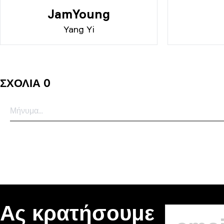
JamYoung
Yang Yi
ΣΧΌΛΙΑ 0
Ας κρατήσουμε