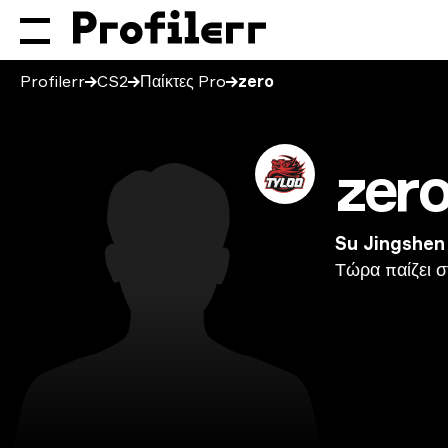
Profilerr
CS2
Παίκτες Pro
zero
zer
Su Jingshen
Τώρα
παίζει
σ