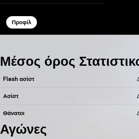
Προφίλ
προφίλ zero’s
Μέσος όρος Στατιστικ
Flash ασίστ
Ασίστ
Θάνατοι
Αγώνες