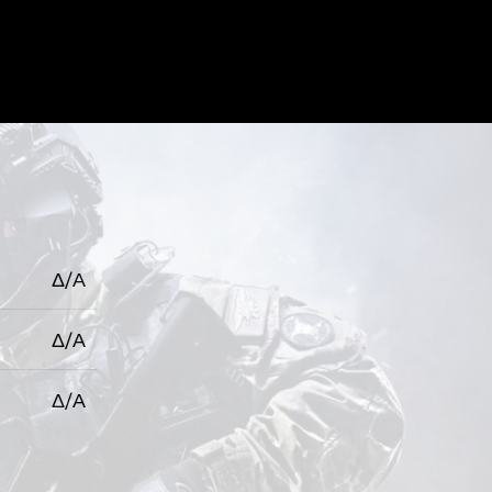
Δ/Α
Δ/Α
Δ/Α