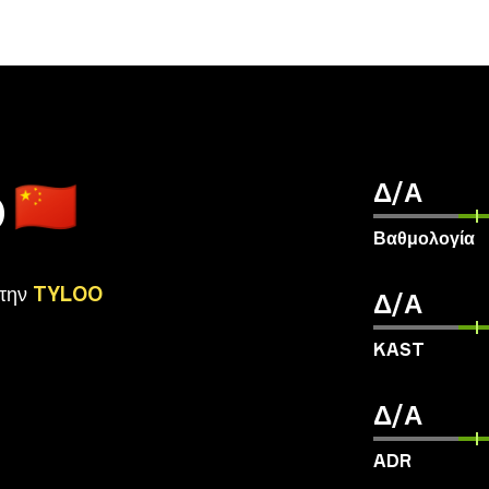
o
🇨🇳
Δ/Α
Βαθμολογία
την
TYLOO
Δ/Α
KAST
Δ/Α
ADR