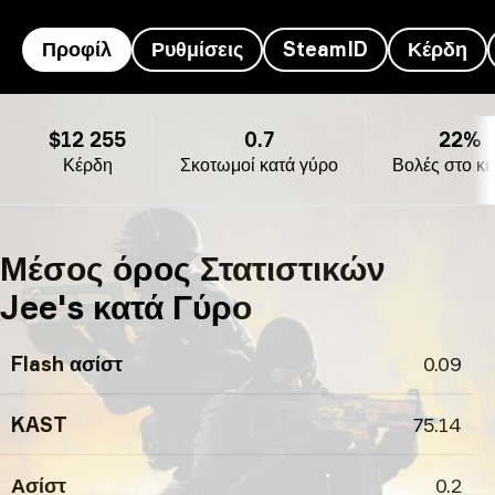
Προφίλ
Ρυθμίσεις
SteamID
Κέρδη
προφίλ Jee’s
$12 255
0.7
22%
Κέρδη
Σκοτωμοί κατά γύρο
Βολές στο κε
Μέσος όρος Στατιστικών
Jee's κατά Γύρο
Flash ασίστ
0.09
KAST
75.14
Ασίστ
0.2