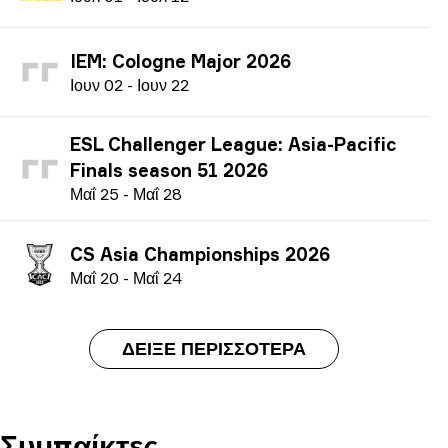
IEM: Cologne Major 2026
Ι
ουν
02
-
Ι
ουν
22
ESL Challenger League: Asia-Pacific
Finals season 51 2026
Μ
αΐ
25
-
Μ
αΐ
28
CS Asia Championships 2026
Μ
αΐ
20
-
Μ
αΐ
24
ΔΕΊΞΕ ΠΕΡΙΣΣΌΤΕΡΑ
Συμπαίκτες