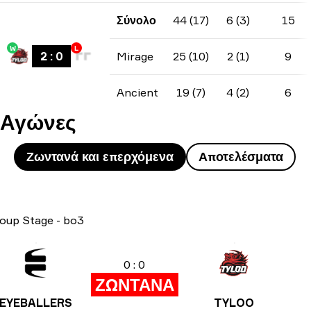
Σύνολο
44 (17)
6 (3)
15
W
L
2
:
0
Mirage
25 (10)
2 (1)
9
Ancient
19 (7)
4 (2)
6
Αγώνες
Ζωντανά και επερχόμενα
Αποτελέσματα
oup Stage
-
bo3
0 : 0
ΖΩΝΤΑΝΑ
EYEBALLERS
TYLOO