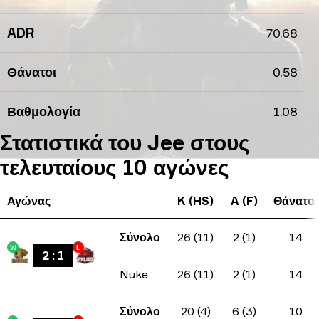
ADR
70.68
Θάνατοι
0.58
Βαθμολογία
1.08
Στατιστικά του Jee στους
τελευταίους 10 αγώνες
Αγώνας
K (HS)
A (F)
Θάνατοι
Σύνολο
26 (11)
2 (1)
14
W
L
2
:
1
Nuke
26 (11)
2 (1)
14
Σύνολο
20 (4)
6 (3)
10