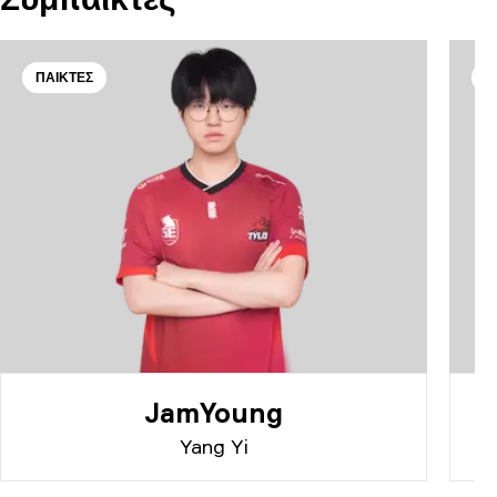
ΠΑΊΚΤΕΣ
Π
JamYoung
Yang Yi