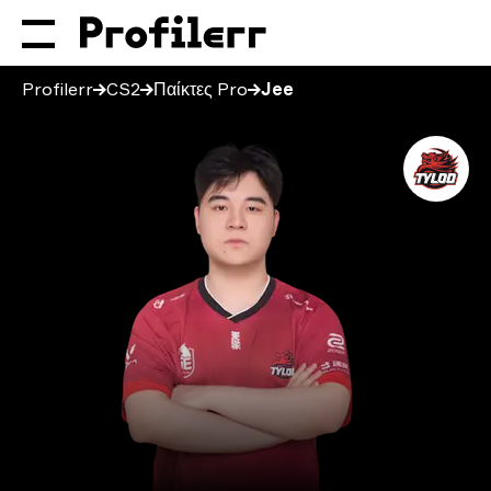
Profilerr
CS2
Παίκτες Pro
Jee