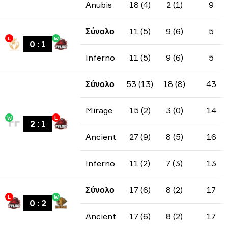
Anubis
18 (4)
2 (1)
9
Σύνολο
11 (5)
9 (6)
5
L
W
0
:
1
Inferno
11 (5)
9 (6)
5
Σύνολο
53 (13)
18 (8)
43
Mirage
15 (2)
3 (0)
14
W
L
2
:
1
Ancient
27 (9)
8 (5)
16
Inferno
11 (2)
7 (3)
13
Σύνολο
17 (6)
8 (2)
17
L
W
0
:
2
Ancient
17 (6)
8 (2)
17