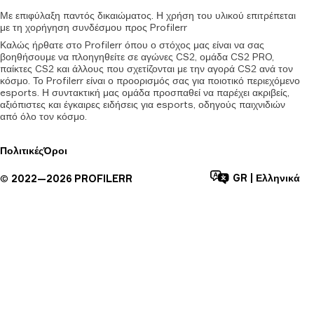
Με
επιφύλαξη
παντός
δικαιώματος.
Η
χρήση
του
υλικού
επιτρέπεται
με
τη
χορήγηση
συνδέσμου
προς
Profilerr
Καλώς ήρθατε στο Profilerr όπου ο στόχος μας είναι να σας
βοηθήσουμε να πλοηγηθείτε σε αγώνες CS2, ομάδα CS2 PRO,
παίκτες CS2 και άλλους που σχετίζονται με την αγορά CS2 ανά τον
κόσμο. Το Profilerr είναι ο προορισμός σας για ποιοτικό περιεχόμενο
esports. Η συντακτική μας ομάδα προσπαθεί να παρέχει ακριβείς,
αξιόπιστες και έγκαιρες ειδήσεις για esports, οδηγούς παιχνιδιών
από όλο τον κόσμο.
Πολιτικές
Όροι
GR
|
Ελληνικά
©
2022—
2026
PROFILERR