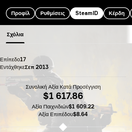
Προφίλ
Ρυθμίσεις
SteamID
Κέρδη
SteamID Mercury’s - T^T
Σχόλια
Επίπεδο
17
Εντάχθηκε
Σεπ 2013
Συνολική Αξία Κατά Προσέγγιση
$1 617.86
Αξία Παιχνιδιών
$1 609.22
Αξία Επιπέδου
$8.64