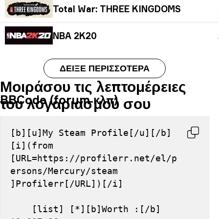
Total War: THREE KINGDOMS
NBA 2K20
ΔΕΊΞΕ ΠΕΡΙΣΣΌΤΕΡΑ
Μοιράσου τις λεπτομέρειες
BBCode (forum κλπ)
του λογαριασμού σου
[b][u]My Steam Profile[/u][/b] 
[i](from 
[URL=https://profilerr.net/el/p
ersons/Mercury/steam 
]Profilerr[/URL])[/i]
    [list] [*][b]Worth :[/b] 