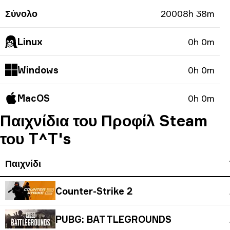
Σύνολο
20008h 38m
Linux
0h 0m
Windows
0h 0m
MacOS
0h 0m
Παιχνίδια του Προφίλ Steam
του T^T's
Παιχνίδι
Counter-Strike 2
PUBG: BATTLEGROUNDS