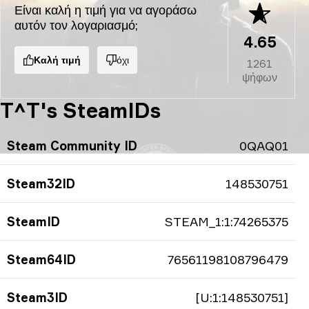
Είναι καλή η τιμή για να αγοράσω
αυτόν τον λογαριασμό;
4.65
Καλή τιμή
όχι
1261
ψήφων
T^T's SteamIDs
Steam Community ID
0QAQ01
Steam32ID
148530751
SteamID
STEAM_1:1:74265375
Steam64ID
76561198108796479
Steam3ID
[U:1:148530751]