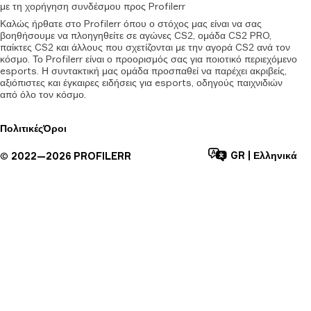
με
τη
χορήγηση
συνδέσμου
προς
Profilerr
Καλώς ήρθατε στο Profilerr όπου ο στόχος μας είναι να σας
βοηθήσουμε να πλοηγηθείτε σε αγώνες CS2, ομάδα CS2 PRO,
παίκτες CS2 και άλλους που σχετίζονται με την αγορά CS2 ανά τον
κόσμο. Το Profilerr είναι ο προορισμός σας για ποιοτικό περιεχόμενο
esports. Η συντακτική μας ομάδα προσπαθεί να παρέχει ακριβείς,
αξιόπιστες και έγκαιρες ειδήσεις για esports, οδηγούς παιχνιδιών
από όλο τον κόσμο.
Πολιτικές
Όροι
GR
|
Ελληνικά
©
2022—
2026
PROFILERR