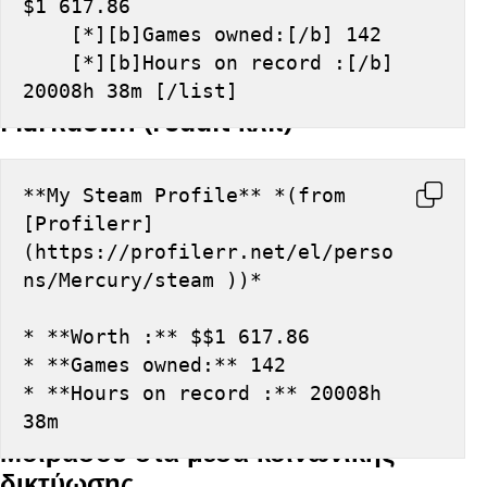
$1 617.86
    [*][b]Games owned:[/b] 142
    [*][b]Hours on record :[/b] 
20008h 38m [/list]
Markdown (reddit κλπ)
**My Steam Profile** *(from 
[Profilerr]
(https://profilerr.net/el/perso
ns/Mercury/steam ))*
* **Worth :** $$1 617.86
* **Games owned:** 142
* **Hours on record :** 20008h 
38m
Μοιράσου στα μέσα κοινωνικής
δικτύωσης