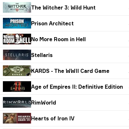
The Witcher 3: Wild Hunt
Prison Architect
No More Room in Hell
Stellaris
KARDS - The WWII Card Game
Age of Empires II: Definitive Edition
RimWorld
Hearts of Iron IV