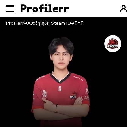
Profilerr
Αναζήτηση Steam ID
T^T