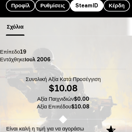
Προφίλ
Ρυθμίσεις
SteamID
Κέρδη
SteamID Magisk’s - TheG00GLERedemption
Σχόλια
Επίπεδο
19
Εντάχθηκε
Ιουλ 2006
Συνολική Αξία Κατά Προσέγγιση
$10.08
Αξία Παιχνιδιών
$0.00
Αξία Επιπέδου
$10.08
Είναι καλή η τιμή για να αγοράσω