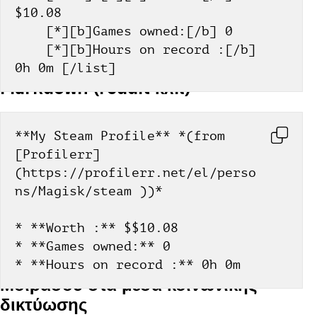
$10.08
    [*][b]Games owned:[/b] 0
    [*][b]Hours on record :[/b] 
0h 0m [/list]
Markdown (reddit κλπ)
**My Steam Profile** *(from 
[Profilerr]
(https://profilerr.net/el/perso
ns/Magisk/steam ))*
* **Worth :** $$10.08
* **Games owned:** 0
* **Hours on record :** 0h 0m
Μοιράσου στα μέσα κοινωνικής
δικτύωσης