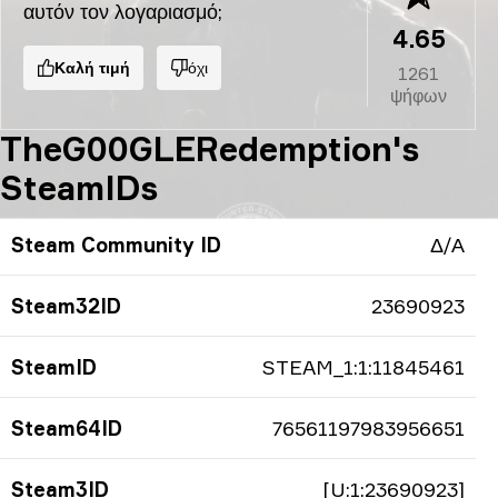
αυτόν τον λογαριασμό;
4.65
Καλή τιμή
όχι
1261
ψήφων
TheG00GLERedemption's
SteamIDs
Steam Community ID
Δ/Α
Steam32ID
23690923
SteamID
STEAM_1:1:11845461
Steam64ID
76561197983956651
Steam3ID
[U:1:23690923]