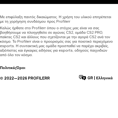
Με
επιφύλαξη
παντός
δικαιώματος.
Η
χρήση
του
υλικού
επιτρέπεται
με
τη
χορήγηση
συνδέσμου
προς
Profilerr
Καλώς ήρθατε στο Profilerr όπου ο στόχος μας είναι να σας
βοηθήσουμε να πλοηγηθείτε σε αγώνες CS2, ομάδα CS2 PRO,
παίκτες CS2 και άλλους που σχετίζονται με την αγορά CS2 ανά τον
κόσμο. Το Profilerr είναι ο προορισμός σας για ποιοτικό περιεχόμενο
esports. Η συντακτική μας ομάδα προσπαθεί να παρέχει ακριβείς,
αξιόπιστες και έγκαιρες ειδήσεις για esports, οδηγούς παιχνιδιών
από όλο τον κόσμο.
Πολιτικές
Όροι
GR
|
Ελληνικά
©
2022—
2026
PROFILERR