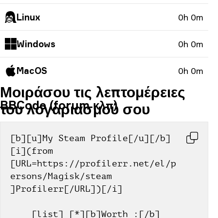
Linux
0h 0m
Windows
0h 0m
MacOS
0h 0m
Μοιράσου τις λεπτομέρειες
BBCode (forum κλπ)
του λογαριασμού σου
[b][u]My Steam Profile[/u][/b] 
[i](from 
[URL=https://profilerr.net/el/p
ersons/Magisk/steam 
]Profilerr[/URL])[/i]
    [list] [*][b]Worth :[/b] 