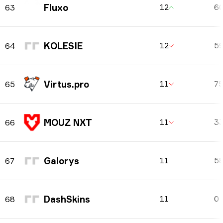
Fluxo
12
6
63
KOLESIE
12
5
64
Virtus.pro
11
7
65
MOUZ NXT
11
3
66
Galorys
11
5
67
DashSkins
11
0
68