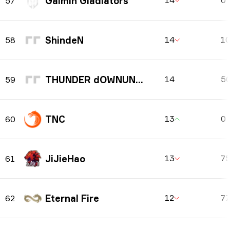
Gaimin Gladiators
14
0
57
ShindeN
14
1
58
THUNDER dOWNUNDER
14
5
59
TNC
13
0
60
JiJieHao
13
7
61
Eternal Fire
12
7
62