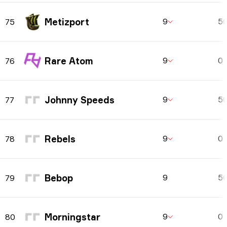
Metizport
9
5
75
Rare Atom
9
0
76
Johnny Speeds
9
5
77
Rebels
9
0
78
Bebop
9
5
79
Morningstar
9
0
80