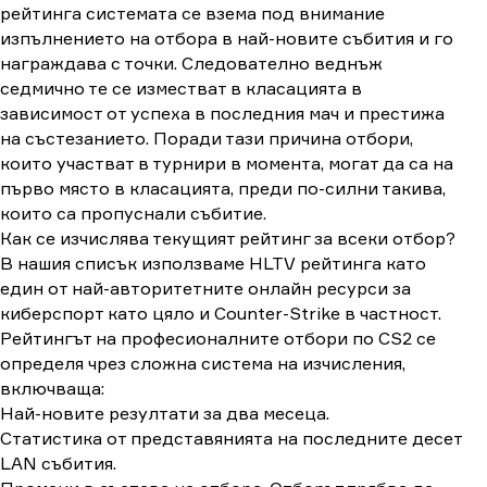
рейтинга системата се взема под внимание
изпълнението на отбора в най-новите събития и го
награждава с точки. Следователно веднъж
седмично те се изместват в класацията в
зависимост от успеха в последния мач и престижа
на състезанието. Поради тази причина отбори,
които участват в турнири в момента, могат да са на
първо място в класацията, преди по-силни такива,
които са пропуснали събитие.
Как се изчислява текущият рейтинг за всеки отбор?
В нашия списък използваме HLTV рейтинга като
един от най-авторитетните онлайн ресурси за
киберспорт като цяло и Counter-Strike в частност.
Рейтингът на професионалните отбори по CS2 се
определя чрез сложна система на изчисления,
включваща:
Най-новите резултати за два месеца.
Статистика от представянията на последните десет
LAN събития.