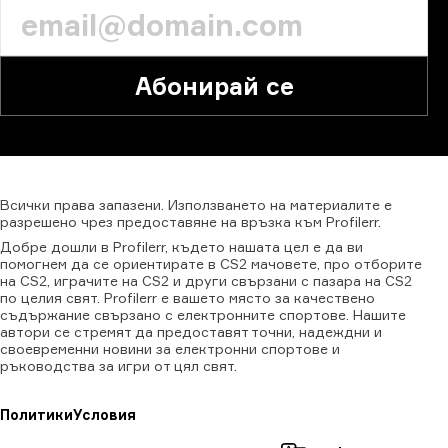
Абонирай се
Всички
права
запазени.
Използването
на
материалите
е
разрешено
чрез
предоставяне
на
връзка
към
Profilerr.
Добре дошли в Profilerr, където нашата цел е да ви
помогнем да се ориентирате в CS2 мачовете, про отборите
на CS2, играчите на CS2 и други свързани с пазара на CS2
по целия свят. Profilerr е вашето място за качествено
съдържание свързано с електронните спортове. Нашите
автори се стремят да предоставят точни, надеждни и
своевременни новини за електронни спортове и
ръководства за игри от цял свят.
Политики
Условия