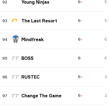
Young Ninjas
6
5
92
The Last Resort
6
5
93
Mindfreak
6
0
94
BOSS
6
0
95
RUSTEC
6
3
96
Change The Game
6
3
97