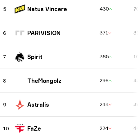
Natus Vincere
430
7
5
PARIVISION
371
3
6
Spirit
365
1
7
TheMongolz
296
4
8
Astralis
244
3
9
FaZe
224
4
10