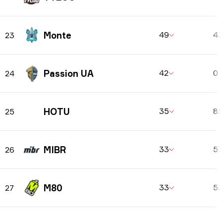
Monte
49
4
23
Passion UA
42
0
24
HOTU
35
8
25
MIBR
33
5
26
M80
33
5
27