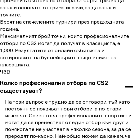
Промени в състава на отбора. Отборът трябва да
запази основата от трима играчи, за да запази
точките.
Броят на спечелените турнири през предходната
година.
Максималният брой точки, които професионалните
отбори по CS2 могат да получат в класацията, е
1,000. Резултатите от онлайн събитията и
котировките на букмейкърите също влияят на
класацията.
ЧЗВ
Колко професионални отбора по CS2
съществуват?
На този въпрос е трудно да се отговори, тъй като
постоянн се появяват нови отбори, а по-стари
изчезват. Освен това професионалните спортисти
могат да се преместват от един отбор към друг и
понякога те не участват в няколко сезона, за да се
преродят по-късно. Най-общо можем да кажем, че