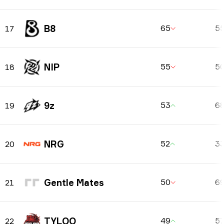
B8
65
5
17
NIP
55
5
18
9z
53
6
19
NRG
52
3
20
Gentle Mates
50
6
21
TYLOO
49
5
22