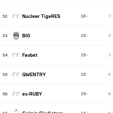
Nuclear TigeRES
16
7
52
BIG
15
4
53
Favbet
15
3
54
QWENTRY
15
0
55
ex-RUBY
15
6
56