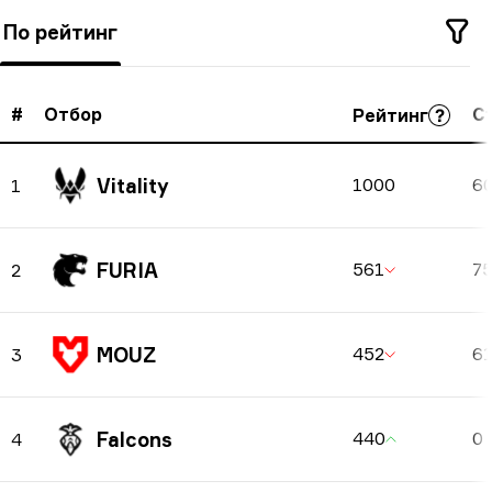
конкретният отбор се представя най-добре.
По рейтинг
Освен това тук можете да намерите опонентите
на отбора в последните мачове, с бележка
#
Отбор
С
Рейтинг
дали са спечелили или загубили играта.
Можете да ги филтрирате по държава или да
Vitality
1000
6
1
използвате търсене, ако търсите конкретен
отбор.
FURIA
561
7
2
MOUZ
452
6
3
Falcons
440
0
4