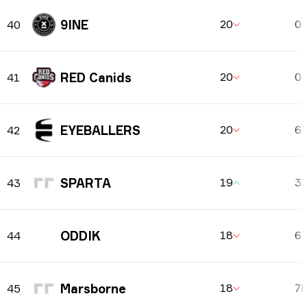
9INE
20
0
40
RED Canids
20
0
41
EYEBALLERS
20
6
42
SPARTA
19
3
43
ODDIK
18
6
44
Marsborne
18
7
45