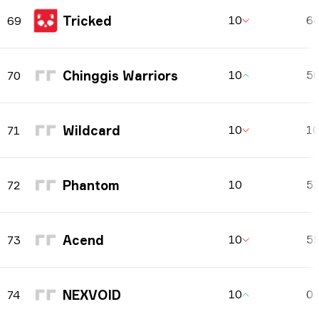
Tricked
10
6
69
Chinggis Warriors
10
5
70
Wildcard
10
1
71
Phantom
10
5
72
Acend
10
5
73
NEXVOID
10
0
74