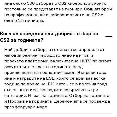
има около 500 отбора по CS2 киберспорт, които
постоянно се представят на турнири. Общият брой
на професионалните киберспортисти по CS2 е
около 1.5 милиона.
Кога се определя най-добрият отбор по
CS2 за годината?
Най-добрият отбор за годината се определя от
неговия рейтинг и общото ниво на игра, и
повечето платформи, включително HLTV, показват
резултатите в края на годината след
приключване на последния сезон. Въпреки това
има и наградите на ESL, които се връчват всяка
година по време на IEM Katowice в полския град
със същото име. Наградите се връчват в три
категории: Играч на годината, Отбор на годината
и Прорыв на годината. Церемонията се провежда
през февруари-март.