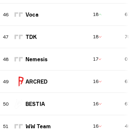
Voca
18
6
46
TDK
18
7
47
Nemesis
17
0
48
ARCRED
16
6
49
BESTIA
16
6
50
WW Team
16
4
51