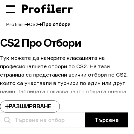
Profilerr
CS2
Про отбори
CS2 Про Отбори
Тук можете да намерите класацията на
професионалните отбори по CS2. На тази
страница са представени всички отбори по CS2,
които са участвали в турнири по един или друг
начин. Таблицата показва както общата оценка
според системата за рангиране на HLTV, така и
РАЗШИРЯВАНЕ
процента на победи на всеки отделен отбор.
Можете също така да видите съотношението
Търсене
между убийства и смърти, общата сума на
спечелените награди и картата, на която