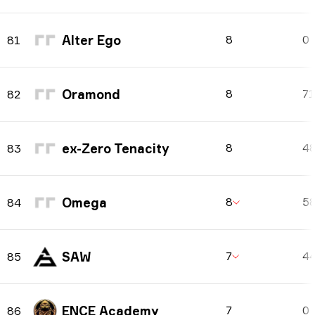
Alter Ego
8
0
81
Oramond
8
7
82
ex-Zero Tenacity
8
4
83
Omega
8
5
84
SAW
7
4
85
ENCE Academy
7
0
86