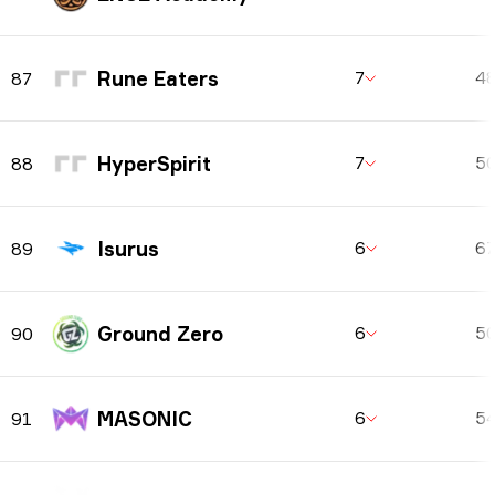
Rune Eaters
7
4
87
HyperSpirit
7
5
88
Isurus
6
6
89
Ground Zero
6
5
90
MASONIC
6
5
91