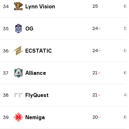
Lynn Vision
25
6
34
OG
24
5
35
ECSTATIC
24
0
36
Alliance
21
6
37
FlyQuest
21
4
38
Nemiga
20
6
39