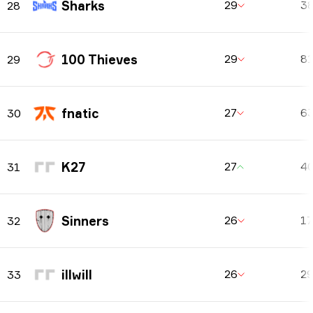
Sharks
29
3
28
100 Thieves
29
8
29
fnatic
27
6
30
K27
27
4
31
Sinners
26
1
32
illwill
26
2
33