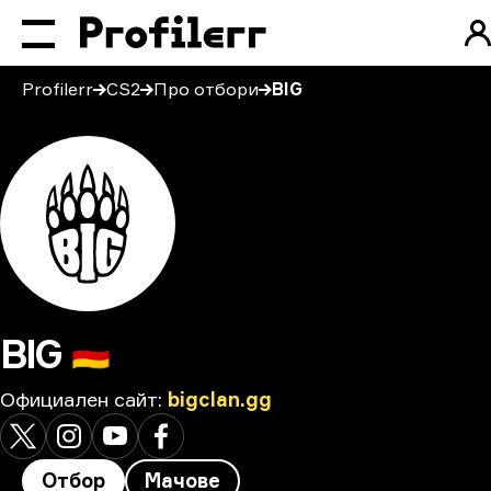
Profilerr
CS2
Про отбори
BIG
BIG
🇩🇪
Официален сайт
:
bigclan.gg
Отбор
Мачове