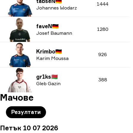
tabseN
🇩🇪
1444
Johannes Wodarz
faveN
🇩🇪
1280
Josef Baumann
Krimbo
🇩🇪
926
Karim Moussa
gr1ks
🇧🇾
388
Gleb Gazin
Мачове
Резултати
Петък 10 07 2026