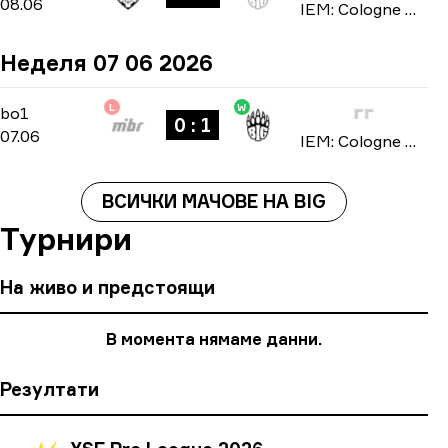
08.06
IEM: Cologne Major 2026
Неделя 07 06 2026
L
W
Stage 2
-
bo1
bo1
0 : 1
07.06
IEM: Cologne Major 2026
ВСИЧКИ МАЧОВЕ НА BIG
Турнири
На живо и предстоящи
В момента нямаме данни.
Резултати