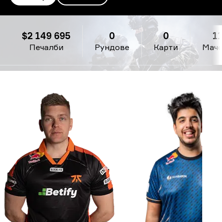
BIG
$2 149 695
0
0
1
Печалби
Рундове
Карти
Мач