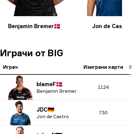
Benjamin Bremer
🇩🇰
Jon de Castro
🇩
Играчи от BIG
Играч
Изиграни карти
В
blameF
🇩🇰
1124
Benjamin Bremer
JDC
🇩🇪
730
Jon de Castro