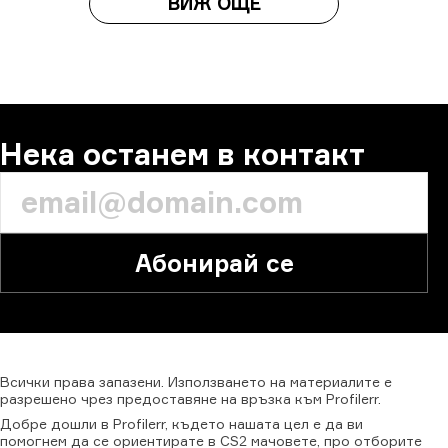
ВИЖ ОЩЕ
Нека останем в контакт
Абонирай се
Всички
права
запазени.
Използването
на
материалите
е
разрешено
чрез
предоставяне
на
връзка
към
Profilerr.
Добре дошли в Profilerr, където нашата цел е да ви
помогнем да се ориентирате в CS2 мачовете, про отборите