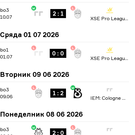
W
L
Playoffs
-
bo3
bo3
2 : 1
10.07
XSE Pro League 2026
Сряда 01 07 2026
L
L
Group Stage
-
bo1
bo1
0 : 0
01.07
XSE Pro League 2026
Вторник 09 06 2026
L
W
Stage 2
-
bo3
bo3
1 : 2
09.06
IEM: Cologne Major 2026
Понеделник 08 06 2026
W
L
Stage 2
-
bo3
bo3
2 : 0