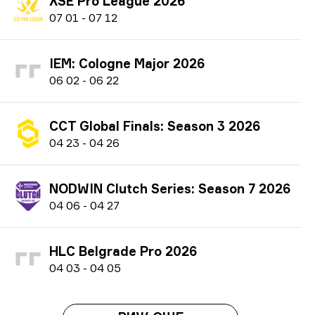
XSE Pro League 2026
0
7
01
-
0
7
12
IEM: Cologne Major 2026
0
6
02
-
0
6
22
CCT Global Finals: Season 3 2026
0
4
23
-
0
4
26
NODWIN Clutch Series: Season 7 2026
0
4
06
-
0
4
27
HLC Belgrade Pro 2026
0
4
03
-
0
4
05