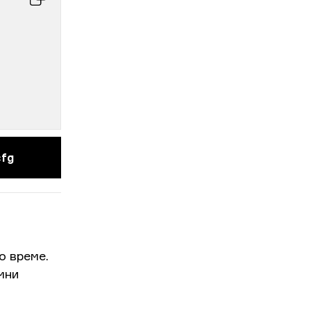
cfg
о време.
мни