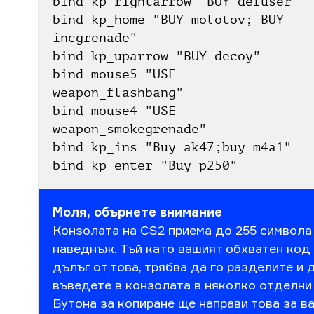
bind kp_rightarrow "BUY defuser"
bind kp_home "BUY molotov; BUY 
incgrenade"
bind kp_uparrow "BUY decoy"
bind mouse5 "USE 
weapon_flashbang"
bind mouse4 "USE 
weapon_smokegrenade"
bind kp_ins "Buy ak47;buy m4a1"
bind kp_enter "Buy p250"
Моля, обърнете внимание
Конзолата на CS2 приема до 255 символа
наведнъж. Тъй като вашият обхватен код 
дълъг от това, трябва да го разделите и 
въведете в конзолата в няколко отделни 
Бутона за копиране ще направи това за ва