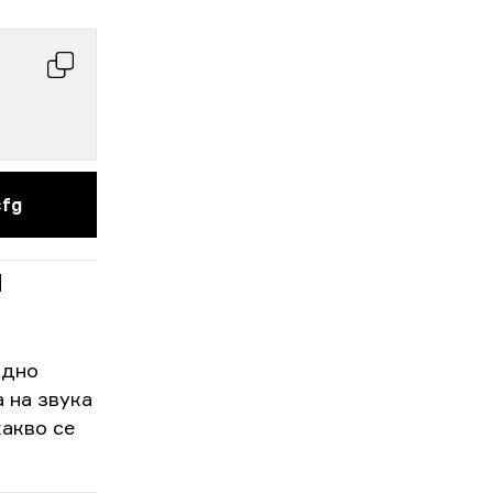
cfg
н
Едно
а на звука
какво се