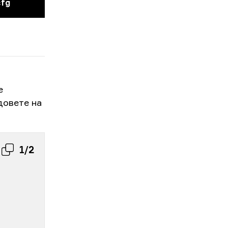
cfg
е
довете на
1/2