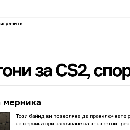
 играчите
они за CS2, спо
а мерника
Този байнд ви позволява да превключвате 
на мерника при насочване на конкретни грен