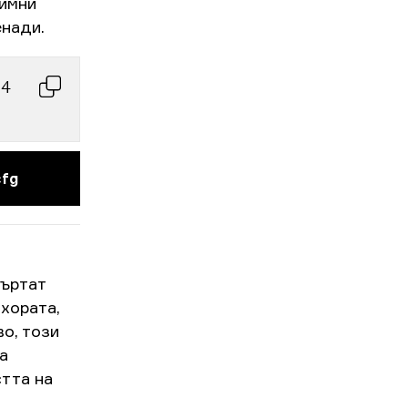
димни
енади.
4 
cfg
въртат
 хората,
о, този
а
стта на