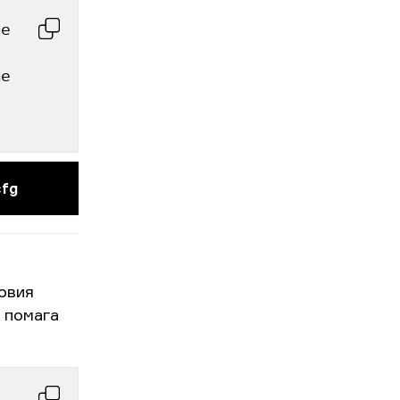
e 
e 
cfg
овия
и помага