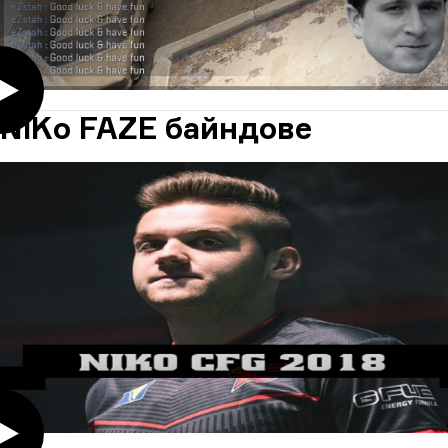
NiKo FAZE байндове