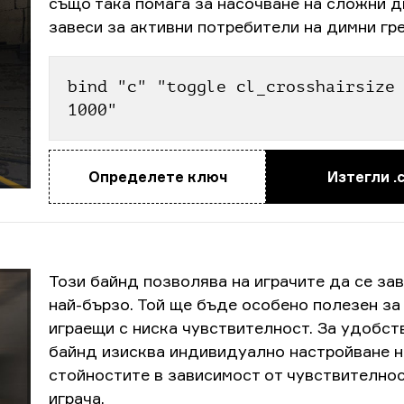
също така помага за насочване на сложни 
завеси за активни потребители на димни гр
bind "c" "toggle cl_crosshairsize 
1000"
Определете ключ
Изтегли .
Този байнд позволява на играчите да се за
най-бързо. Той ще бъде особено полезен за
играещи с ниска чувствителност. За удобств
байнд изисква индивидуално настройване н
стойностите в зависимост от чувствително
играча.