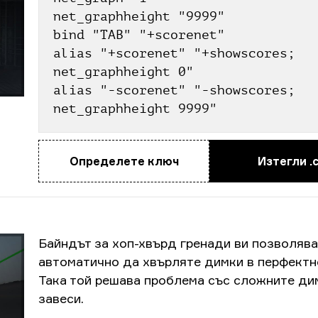
net_graphheight "9999"
bind "TAB" "+scorenet"
alias "+scorenet" "+showscores; 
net_graphheight 0"
alias "-scorenet" "-showscores; 
net_graphheight 9999"
Определете ключ
Изтегли .
Байндът за хоп-хвърд гренади ви позволява
автоматично да хвърляте димки в перфектн
Така той решава проблема със сложните ди
завеси.