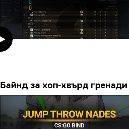
Байнд за хоп-хвърд гренади