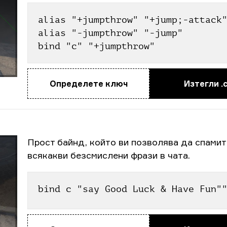
alias "+jumpthrow" "+jump;-attack
alias "-jumpthrow" "-jump"
bind "c" "+jumpthrow"
Определете ключ
Изтегли .
Прост байнд, който ви позволява да спамит
всякакви безсмислени фрази в чата.
bind c "say Good Luck & Have Fun"