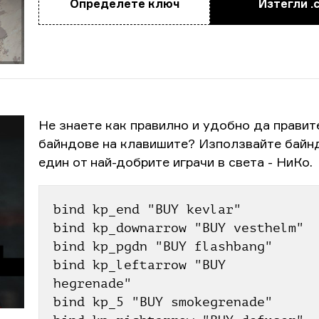
Определете ключ
Изтегли .
Не знаете как правилно и удобно да правит
байндове на клавишите? Използвайте байн
един от най-добрите играчи в света - НиКо.
bind kp_end "BUY kevlar"
bind kp_downarrow "BUY vesthelm"
bind kp_pgdn "BUY flashbang"
bind kp_leftarrow "BUY 
hegrenade"
bind kp_5 "BUY smokegrenade"