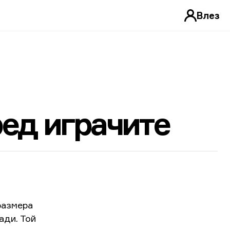
Влез
ред играчите
размера
ади. Той