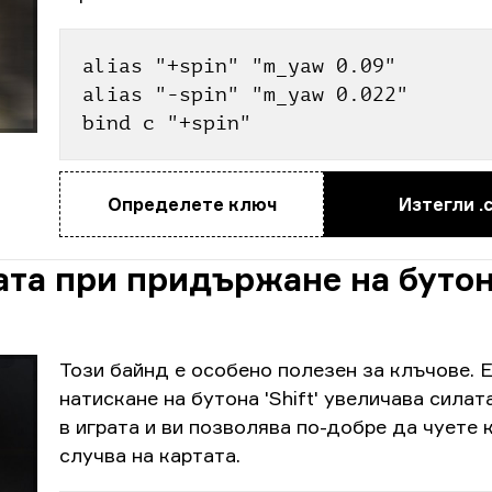
alias "+spin" "m_yaw 0.09"
alias "-spin" "m_yaw 0.022"
bind c "+spin"
Определете ключ
Изтегли .
рата при придържане на буто
Този байнд е особено полезен за клъчове. 
натискане на бутона 'Shift' увеличава силат
в играта и ви позволява по-добре да чуете 
случва на картата.