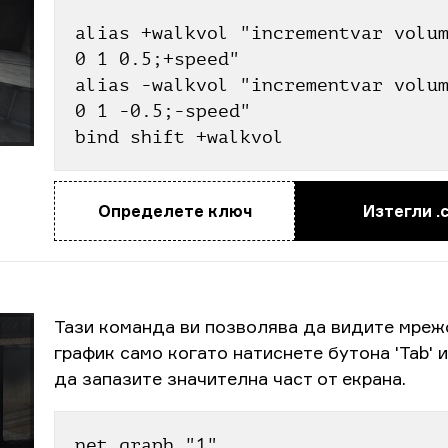
alias +walkvol "incrementvar volum
0 1 0.5;+speed"
alias -walkvol "incrementvar volum
0 1 -0.5;-speed"
bind shift +walkvol
Определете ключ
Изтегли .
Тази команда ви позволява да видите мреж
график само когато натиснете бутона 'Tab' 
да запазите значителна част от екрана.
net_graph "1"