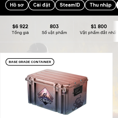
Hồ sơ
Cài đặt
SteamID
Thu nhập
Kho đồ của z4kr - z4KR
$6 922
803
$1 800
Tổng giá
Số vật phẩm
Vật phẩm đắt nhất
BASE GRADE CONTAINER