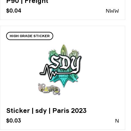
P90 | Freight
$0.04
N
WW
HIGH GRADE STICKER
Sticker | sdy | Paris 2023
$0.03
N