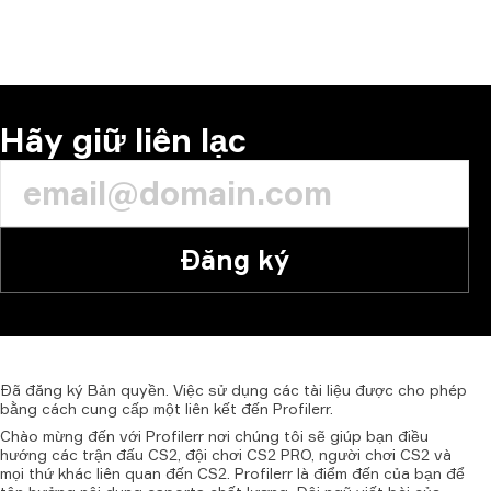
BÌNH LUẬN
Hãy giữ liên lạc
Đăng ký
Đã
đăng
ký
Bản
quyền.
Việc
sử
dụng
các
tài
liệu
được
cho
phép
bằng
cách
cung
cấp
một
liên
kết
đến
Profilerr.
Chào mừng đến với Profilerr nơi chúng tôi sẽ giúp bạn điều
hướng các trận đấu CS2, đội chơi CS2 PRO, người chơi CS2 và
mọi thứ khác liên quan đến CS2. Profilerr là điểm đến của bạn để