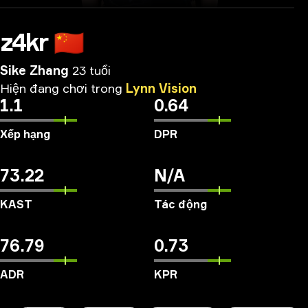
z4kr
🇨🇳
Sike Zhang
23 tuổi
Hiện
đang
chơi
trong
Lynn
Vision
1.1
0.64
Xếp hạng
DPR
73.22
N/A
KAST
Tác động
76.79
0.73
ADR
KPR