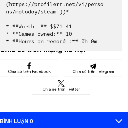
(https://profilerr.net/vi/perso
ns/molodoy/steam ))*
* **Worth :** $$71.41
* **Games owned:** 10
* **Hours on record :** 0h 0m
Chia sẻ trên mạng xã hội
Chia sẻ trên Facebook
Chia sẻ trên Telegram
Chia sẻ trên Twitter
BÌNH LUẬN 0