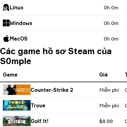
Linux
0h 0m
Windows
0h 0m
MacOS
0h 0m
Các game hồ sơ Steam của
S0mple
Game
Giá
Counter-Strike 2
Miễn phí
Trove
Miễn phí
Golf It!
$8.99