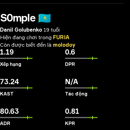
S0mple
🇰🇿
Danil Golubenko
19 tuổi
Hiện
đang
chơi
trong
FURIA
Còn
được
biết
đến
là
molodoy
1.19
0.6
Xếp hạng
DPR
73.24
N/A
KAST
Tác động
80.63
0.81
ADR
KPR