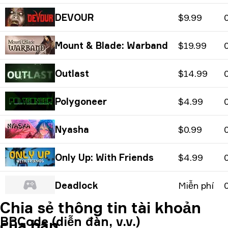
DEVOUR
$9.99
Mount & Blade: Warband
$19.99
Outlast
$14.99
Polygoneer
$4.99
Nyasha
$0.99
Only Up: With Friends
$4.99
Deadlock
Miễn phí
Chia sẻ thông tin tài khoản
BBCode (diễn đàn, v.v.)
của bạn