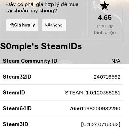
Đây có phải giá hợp lý để mua
tài khoản này không?
4.65
Giá hợp lý
Không
1261
đã
bình chọn
S0mple's SteamIDs
Steam Community ID
N/A
Steam32ID
240716562
SteamID
STEAM_1:0:120358281
Steam64ID
76561198200982290
Steam3ID
[U:1:240716562]