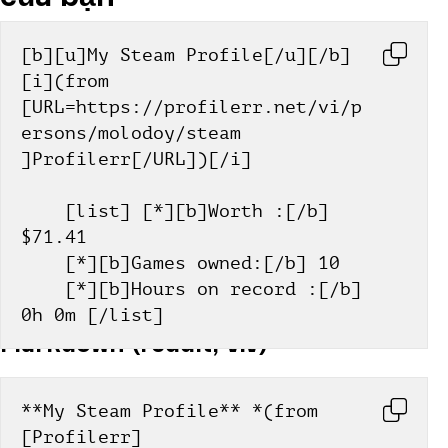
[b][u]My Steam Profile[/u][/b] 
[i](from 
[URL=https://profilerr.net/vi/p
ersons/molodoy/steam 
]Profilerr[/URL])[/i]
    [list] [*][b]Worth :[/b] 
$71.41
    [*][b]Games owned:[/b] 10
    [*][b]Hours on record :[/b] 
0h 0m [/list]
Markdown (reddit, v.v)
**My Steam Profile** *(from 
[Profilerr]