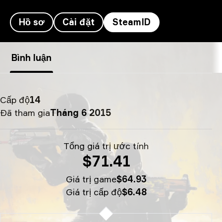
Hồ sơ
Cài đặt
SteamID
SteamID của molodoy - S0mple
Bình luận
Cấp độ
14
Đã tham gia
Tháng 6 2015
Tổng giá trị ước tính
$71.41
Giá trị game
$64.93
Giá trị cấp độ
$6.48