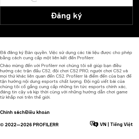
Đăng ký
Đã
đăng
ký
Bản
quyền.
Việc
sử
dụng
các
tài
liệu
được
cho
phép
bằng
cách
cung
cấp
một
liên
kết
đến
Profilerr.
Chào mừng đến với Profilerr nơi chúng tôi sẽ giúp bạn điều
hướng các trận đấu CS2, đội chơi CS2 PRO, người chơi CS2 và
mọi thứ khác liên quan đến CS2. Profilerr là điểm đến của bạn để
tận hưởng nội dung esports chất lượng. Đội ngũ viết bài của
chúng tôi cố gắng cung cấp những tin tức esports chính xác,
đáng tin cậy và kịp thời cùng với những hướng dẫn chơi game
từ khắp nơi trên thế giới.
Chính sách
Điều khoản
VN
|
Tiếng Việt
©
2022—
2026
PROFILERR