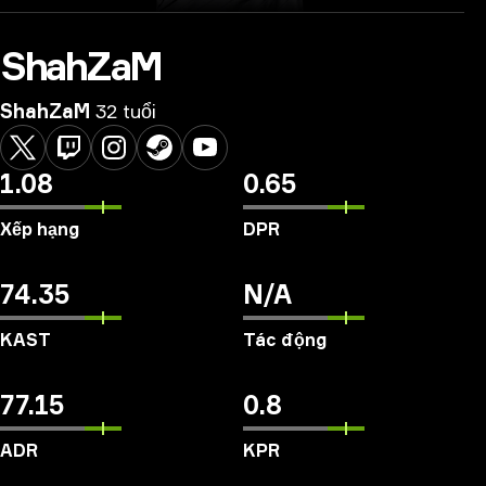
ShahZaM
ShahZaM
32 tuổi
1.08
0.65
Xếp hạng
DPR
74.35
N/A
KAST
Tác động
77.15
0.8
ADR
KPR