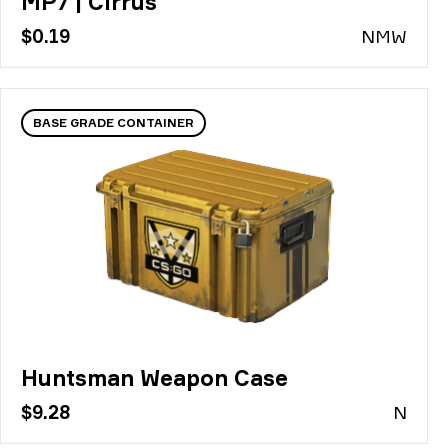
MP7 | Cirrus
$0.19
N
MW
BASE GRADE CONTAINER
Huntsman Weapon Case
$9.28
N