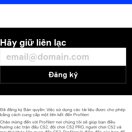
BÌNH LUẬN
Hãy giữ liên lạc
Đăng ký
Đã
đăng
ký
Bản
quyền.
Việc
sử
dụng
các
tài
liệu
được
cho
phép
bằng
cách
cung
cấp
một
liên
kết
đến
Profilerr.
Chào mừng đến với Profilerr nơi chúng tôi sẽ giúp bạn điều
hướng các trận đấu CS2, đội chơi CS2 PRO, người chơi CS2 và
mọi thứ khác liên quan đến CS2. Profilerr là điểm đến của bạn để