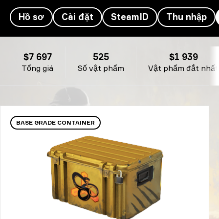
Hồ sơ
Cài đặt
SteamID
Thu nhập
Kho đồ của ShahZaM - ShahZaM
$7 697
525
$1 939
Tổng giá
Số vật phẩm
Vật phẩm đắt nhất
BASE GRADE CONTAINER