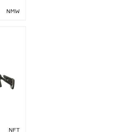
N
MW
N
FT