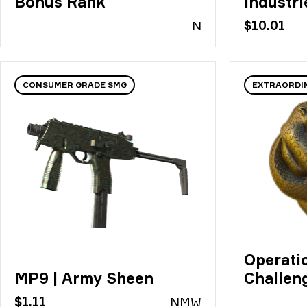
Bonus Rank
Industri
N
$10.01
CONSUMER GRADE SMG
EXTRAORDI
Operati
MP9 | Army Sheen
Challen
$1.11
N
MW