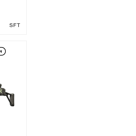
S
FT
N