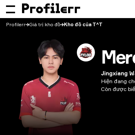
Profilerr
Giá trị kho đồ
Kho đồ của T^T
Mer
Jingxiang 
Hiện
đang
ch
Còn
được
bi