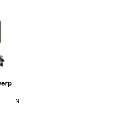
werp
N