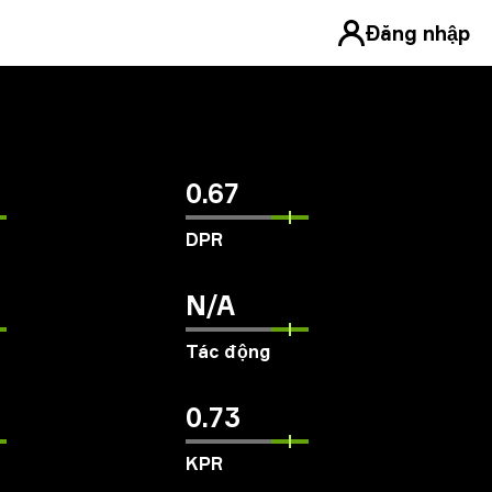
Đăng nhập
0.67
DPR
N/A
Tác động
0.73
KPR