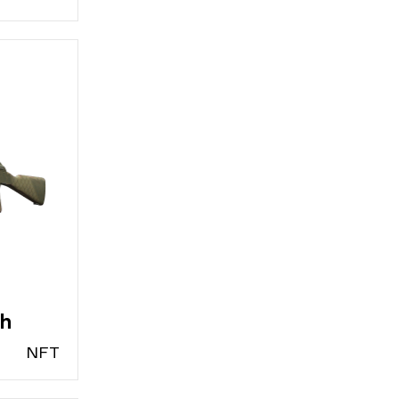
sh
N
FT