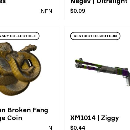
es
Negev | Ultralight
N
FN
$0.09
NARY COLLECTIBLE
RESTRICTED SHOTGUN
on Broken Fang
ge Coin
XM1014 | Ziggy
N
$0.44