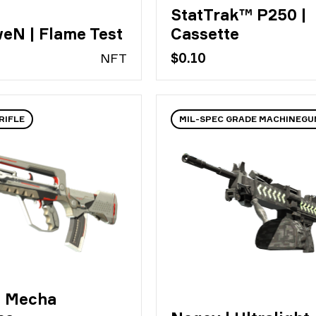
StatTrak™ P250 |
veN | Flame Test
Cassette
N
FT
$0.10
RIFLE
MIL-SPEC GRADE MACHINEGU
| Mecha