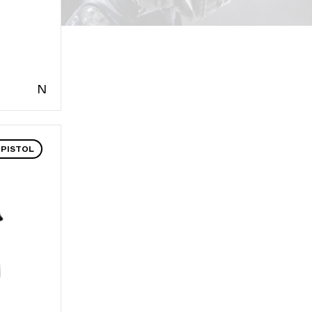
N
 PISTOL