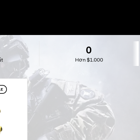
0
ất
Hơn $1.000
LE