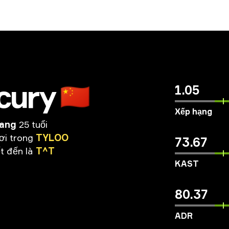
cury
🇨🇳
1.05
Xếp hạng
Wang
25 tuổi
ơi
trong
TYLOO
73.67
ết
đến
là
T^T
KAST
80.37
ADR