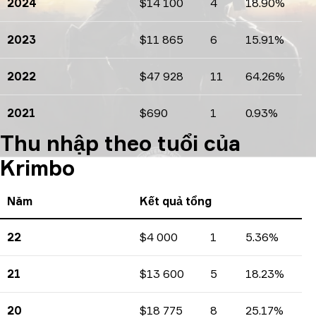
2024
$14 100
4
18.90%
Thu nhập
Số giải đấu
Phần trăm
2023
$11 865
6
15.91%
Thu nhập
Số giải đấu
Phần trăm
2022
$47 928
11
64.26%
Thu nhập
Số giải đấu
Phần trăm
2021
$690
1
0.93%
Thu nhập
Số giải đấu
Phần trăm
Thu nhập theo tuổi của
Krimbo
Năm
Kết quả tổng
22
$4 000
1
5.36%
Thu nhập
Số giải đấu
Phần trăm
21
$13 600
5
18.23%
Thu nhập
Số giải đấu
Phần trăm
20
$18 775
8
25.17%