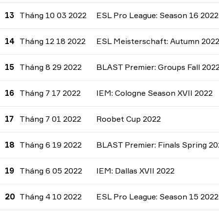
13
Tháng 10 03 2022
ESL Pro League: Season 16 2022
14
Tháng 12 18 2022
ESL Meisterschaft: Autumn 202
15
Tháng 8 29 2022
BLAST Premier: Groups Fall 202
16
Tháng 7 17 2022
IEM: Cologne Season XVII 2022
17
Tháng 7 01 2022
Roobet Cup 2022
18
Tháng 6 19 2022
BLAST Premier: Finals Spring 20
19
Tháng 6 05 2022
IEM: Dallas XVII 2022
20
Tháng 4 10 2022
ESL Pro League: Season 15 2022