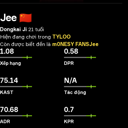
Jee
🇨🇳
Dongkai Ji
21 tuổi
Hiện
đang
chơi
trong
TYLOO
Còn
được
biết
đến
là
m0NESY
FANSJee
1.08
0.58
Xếp hạng
DPR
75.14
N/A
KAST
Tác động
70.68
0.7
ADR
KPR