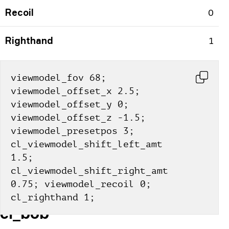
Recoil
0
Righthand
1
viewmodel_fov 68; 
viewmodel_offset_x 2.5; 
viewmodel_offset_y 0; 
viewmodel_offset_z -1.5; 
viewmodel_presetpos 3; 
cl_viewmodel_shift_left_amt 
1.5; 
cl_viewmodel_shift_right_amt 
0.75; viewmodel_recoil 0; 
cl_righthand 1;
cl_bob