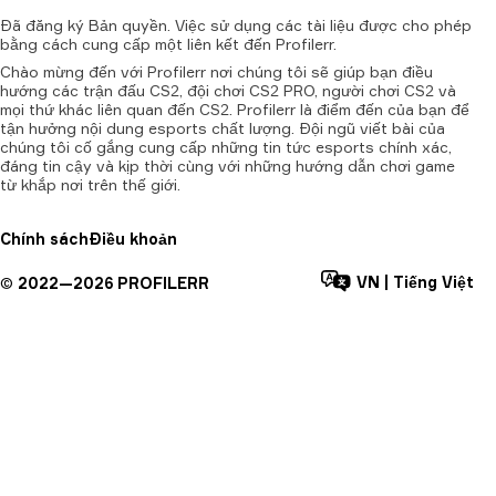
Đã
đăng
ký
Bản
quyền.
Việc
sử
dụng
các
tài
liệu
được
cho
phép
bằng
cách
cung
cấp
một
liên
kết
đến
Profilerr.
Chào mừng đến với Profilerr nơi chúng tôi sẽ giúp bạn điều
hướng các trận đấu CS2, đội chơi CS2 PRO, người chơi CS2 và
mọi thứ khác liên quan đến CS2. Profilerr là điểm đến của bạn để
tận hưởng nội dung esports chất lượng. Đội ngũ viết bài của
chúng tôi cố gắng cung cấp những tin tức esports chính xác,
đáng tin cậy và kịp thời cùng với những hướng dẫn chơi game
từ khắp nơi trên thế giới.
Chính sách
Điều khoản
VN
|
Tiếng Việt
©
2022—
2026
PROFILERR