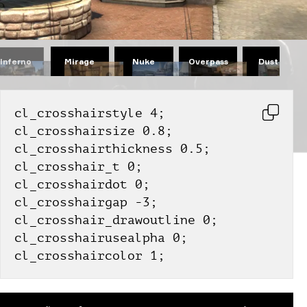
Mirage
Nuke
Overpass
Dust II
Inferno
cl_crosshairstyle 4;
cl_crosshairsize 0.8;
cl_crosshairthickness 0.5;
cl_crosshair_t 0;
cl_crosshairdot 0;
cl_crosshairgap -3;
cl_crosshair_drawoutline 0;
cl_crosshairusealpha 0;
cl_crosshaircolor 1;