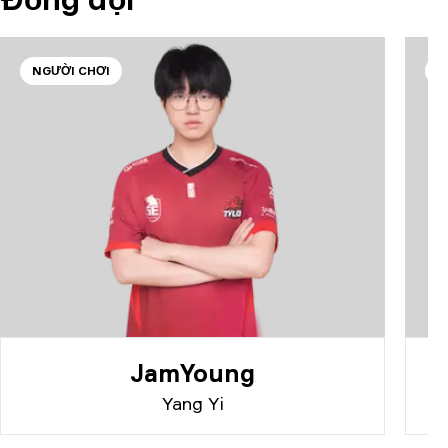
NGƯỜI CHƠI
N
JamYoung
Yang Yi