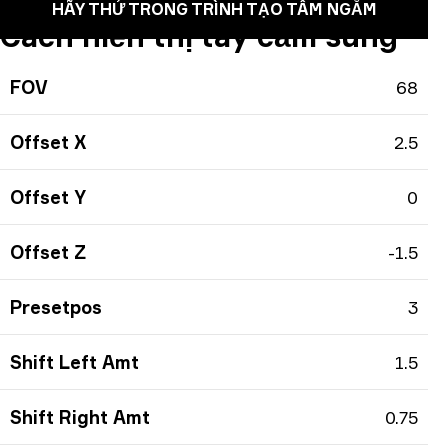
HÃY THỬ TRONG TRÌNH TẠO TÂM NGẮM
Cách hiển thị tay cầm súng
FOV
68
Offset X
2.5
Offset Y
0
Offset Z
-1.5
Presetpos
3
Shift Left Amt
1.5
Shift Right Amt
0.75