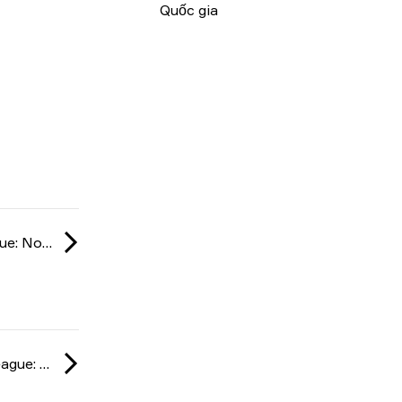
Quốc gia
WINNERS League: North America Invite Division season 4 2020
eFire Master League: North America season 2 2020