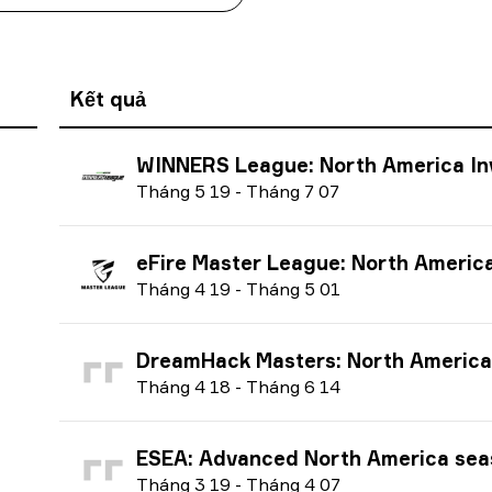
Kết quả
WINNERS League: North America Invite Division season 
T
háng 5
19
-
T
háng 7
07
eFire Master League: North America season 2
T
háng 4
19
-
T
háng 5
01
DreamHack Masters: North America Spring 
T
háng 4
18
-
T
háng 6
14
ESEA: Advanced North America season 33 
T
háng 3
19
-
T
háng 4
07