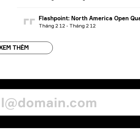
Flashpoint: North America Open Qualifer 4 season 
T
háng 2
12
-
T
háng 2
12
XEM THÊM