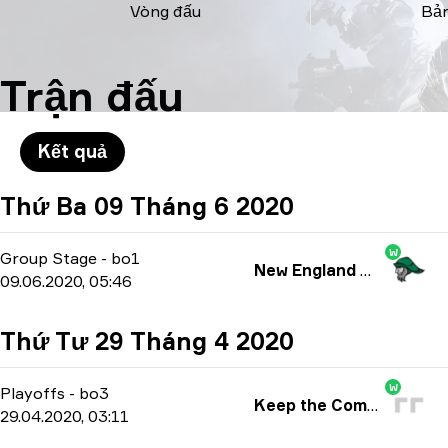
Vòng đấu
Bản
Trận đấu
Kết quả
Thứ Ba 09 Tháng 6 2020
W
Group Stage
-
bo1
New England Whalers
09.06.2020, 05:46
Thứ Tư 29 Tháng 4 2020
W
Playoffs
-
bo3
Keep the Comms Up
29.04.2020, 03:11