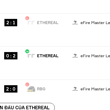
L
2 : 1
ETHEREAL
W
0 : 2
ETHEREAL
L
2 : 0
RBG
N ĐẤU CỦA ETHEREAL