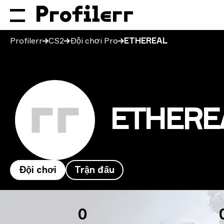
Profilerr
CS2
Đội chơi Pro
ETHEREAL
ETHERE
Đội chơi
Trận đấu
ETHEREAL
0