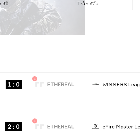
 đồ
Trận đấu
L
1 : 0
ETHEREAL
L
2 : 0
ETHEREAL