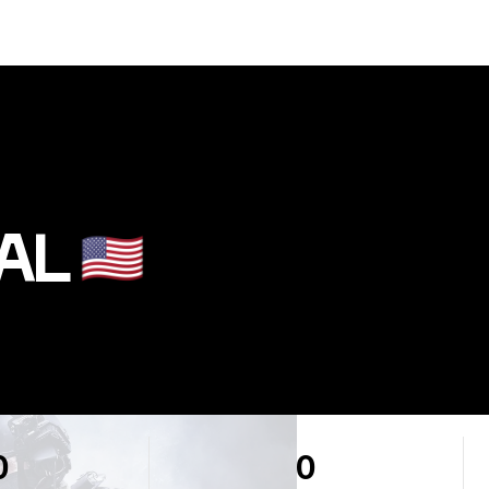
AL
🇺🇸
0
0