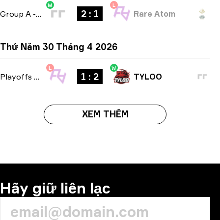
W
L
2 : 1
Group A
-
bo3
Rare Atom
Thứ Năm 30 Tháng 4 2026
L
W
1 : 2
Playoffs
-
bo3
TYLOO
XEM THÊM
Hãy giữ liên lạc