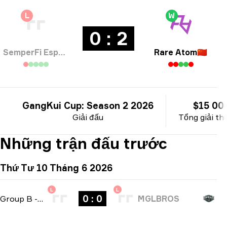
L
W
0 : 2
SemperFi Esports
Rare Atom
🇨🇳
GangKui Cup: Season 2 2026
$15 00
Giải đấu
Tổng giải t
Những trận đấu trước
Thứ Tư 10 Tháng 6 2026
L
L
0 : 0
Group B
-
bo3
MGLBROS