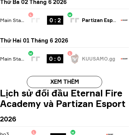
Thứ Ba 02 Tháng 6 2026
L
W
0 : 2
Main Stage
-
bo3
Partizan Esport
Thứ Hai 01 Tháng 6 2026
W
L
0 : 0
Main Stage
-
bo3
KUUSAMO.gg
XEM THÊM
Lịch sử đối đầu Eternal Fire
Academy và Partizan Esport
2026
L
W
Contenders Stage
-
bo3
bo3