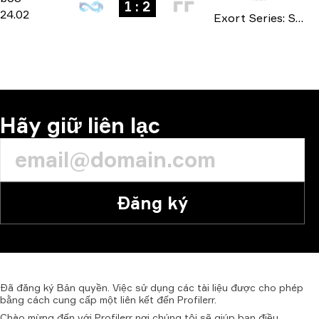
1 : 2
24.02
Exort Series: Season 23 2026
Hãy giữ liên lạc
Đăng ký
Đã
đăng
ký
Bản
quyền.
Việc
sử
dụng
các
tài
liệu
được
cho
phép
bằng
cách
cung
cấp
một
liên
kết
đến
Profilerr.
Chào mừng đến với Profilerr nơi chúng tôi sẽ giúp bạn điều