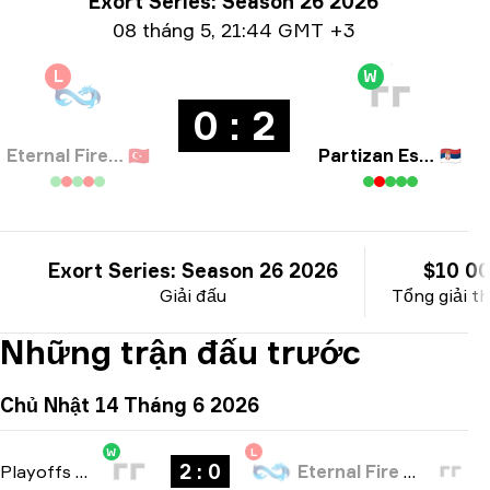
Thông tin giải đấu
Exort Series: Season 26 2026
Thông tin ngày
08 tháng 5
,
21:44 GMT +3
L
W
0 : 2
Eternal Fire Academy
🇹🇷
Partizan Esport
🇷🇸
Exort Series: Season 26 2026
$10 0
Giải đấu
Tổng giải 
Những trận đấu trước
Chủ Nhật 14 Tháng 6 2026
W
L
2 : 0
Playoffs
-
bo3
Eternal Fire Academy